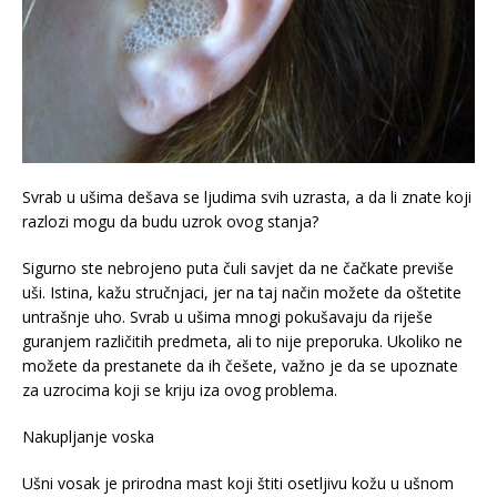
Svrab u ušima dešava se ljudima svih uzrasta, a da li znate koji
razlozi mogu da budu uzrok ovog stanja?
Sigurno ste nebrojeno puta čuli savjet da ne čačkate previše
uši. Istina, kažu stručnjaci, jer na taj način možete da oštetite
untrašnje uho. Svrab u ušima mnogi pokušavaju da riješe
guranjem različitih predmeta, ali to nije preporuka. Ukoliko ne
možete da prestanete da ih češete, važno je da se upoznate
za uzrocima koji se kriju iza ovog problema.
Nakupljanje voska
Ušni vosak je prirodna mast koji štiti osetljivu kožu u ušnom