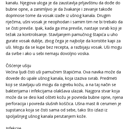
kanalu. Njegova uloga je da zaustavlja prljavštinu da dođe do
bubne opne, a zanimljivo je da žvakanje i zevanje takođe
doprinose tome da vosak izađe iz ušnog kanala. Drugim
riječima, ušni vosak je neophodan i samim tim ne bi trebalo da
se čisti previše. Ipak, kada ga ima previše, nastaje svrab koji je
težak za kontrolisanje. Stavljanjem pamučnog štapića u uho
gurate vosak dublje, zbog čega je najbolje da koristite kapi za
uši. Mogu da se kupe bez recepta, a razbijaju vosak. Uši mogu
da svrbe i ako u sebi nemaju dovoljno voska.
Čišćenje ušiju
Većina ljudi čisti uši pamučnim štapićima. Ova navika može da
dovede do upale ušnog kanala, koja izaziva svrab. Predmeti
koji se stavljaju uši mogu da ogrebu kožu, a na taj način se
bakterijama i infekcijama olakšava ulazak. Najgora stvar koja
može da se desi kad ošteti kožu je povreda bubne opne, njena
perforacija i povreda slušnih koščica. Ušna mast ili cerumen je
supstanca koja se čisti sama od sebe, tako što izlazi iz
spoljašnjeg ušnog kanala perutanjem kože.
Infekcije