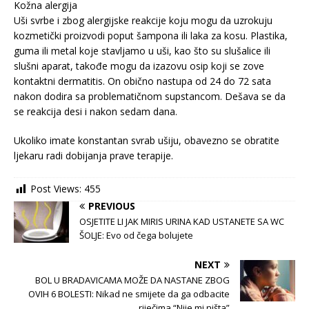
Kožna alergija
Uši svrbe i zbog alergijske reakcije koju mogu da uzrokuju
kozmetički proizvodi poput šampona ili laka za kosu. Plastika,
guma ili metal koje stavljamo u uši, kao što su slušalice ili
slušni aparat, takođe mogu da izazovu osip koji se zove
kontaktni dermatitis. On obično nastupa od 24 do 72 sata
nakon dodira sa problematičnom supstancom. Dešava se da
se reakcija desi i nakon sedam dana.
Ukoliko imate konstantan svrab ušiju, obavezno se obratite
ljekaru radi dobijanja prave terapije.
Post Views:
455
PREVIOUS
OSJETITE LI JAK MIRIS URINA KAD USTANETE SA WC
ŠOLJE: Evo od čega bolujete
NEXT
BOL U BRADAVICAMA MOŽE DA NASTANE ZBOG
OVIH 6 BOLESTI: Nikad ne smijete da ga odbacite
riječima “Nije mi ništa”