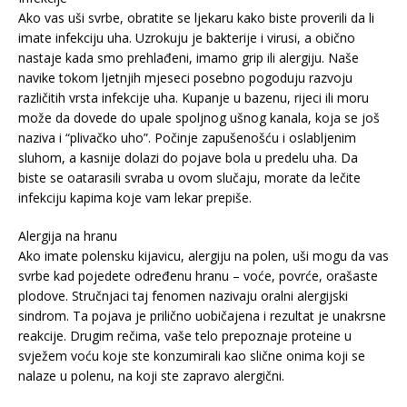
Ako vas uši svrbe, obratite se ljekaru kako biste proverili da li
imate infekciju uha. Uzrokuju je bakterije i virusi, a obično
nastaje kada smo prehlađeni, imamo grip ili alergiju. Naše
navike tokom ljetnjih mjeseci posebno pogoduju razvoju
različitih vrsta infekcije uha. Kupanje u bazenu, rijeci ili moru
može da dovede do upale spoljnog ušnog kanala, koja se još
naziva i “plivačko uho”. Počinje zapušenošću i oslabljenim
sluhom, a kasnije dolazi do pojave bola u predelu uha. Da
biste se oatarasili svraba u ovom slučaju, morate da lečite
infekciju kapima koje vam lekar prepiše.
Alergija na hranu
Ako imate polensku kijavicu, alergiju na polen, uši mogu da vas
svrbe kad pojedete određenu hranu – voće, povrće, orašaste
plodove. Stručnjaci taj fenomen nazivaju oralni alergijski
sindrom. Ta pojava je prilično uobičajena i rezultat je unakrsne
reakcije. Drugim rečima, vaše telo prepoznaje proteine u
svježem voću koje ste konzumirali kao slične onima koji se
nalaze u polenu, na koji ste zapravo alergični.