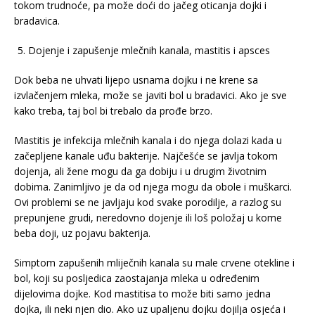
tokom trudnoće, pa može doći do jačeg oticanja dojki i
bradavica.
Dojenje i zapušenje mlečnih kanala, mastitis i apsces
Dok beba ne uhvati lijepo usnama dojku i ne krene sa
izvlačenjem mleka, može se javiti bol u bradavici. Ako je sve
kako treba, taj bol bi trebalo da prođe brzo.
Mastitis je infekcija mlečnih kanala i do njega dolazi kada u
začepljene kanale uđu bakterije. Najčešće se javlja tokom
dojenja, ali žene mogu da ga dobiju i u drugim životnim
dobima. Zanimljivo je da od njega mogu da obole i muškarci.
Ovi problemi se ne javljaju kod svake porodilje, a razlog su
prepunjene grudi, neredovno dojenje ili loš položaj u kome
beba doji, uz pojavu bakterija.
Simptom zapušenih mliječnih kanala su male crvene otekline i
bol, koji su posljedica zaostajanja mleka u određenim
dijelovima dojke. Kod mastitisa to može biti samo jedna
dojka, ili neki njen dio. Ako uz upaljenu dojku dojilja osjeća i