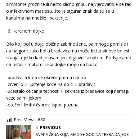
simptome groznice ili nešto slično gripu, najvjerovatnije se radi
o infektivnom masitisu, što je siguran znak da su se u
kanalima namnožile i bakterije.
Karcinom dojke
Bilo koji bol u dojci obično zabrine žene, pa mnoge pomisle i
na najgore. Iako bol u bradavicama može biti znak ove bolesti
stanja, rijetko kad je usamljeni ili glavni simptom. Podsjećamo
da ostali simptomi raka dojke mogu da budu:
-bradavica koja se okreće prema unutra
-crvenilo ili ljuštenje kože na dojci ili bradavici
-učestalo oticanje tečnosti ili sekreta iz bradavice koji nemaju
veze sa mlijekom
-otečeni limfni čvorovi ispod pazuha
Post Views:
680
PREVIOUS
SVAKA ŽENA KOJA IMA 50 + GODINA TREBA DA JEDE