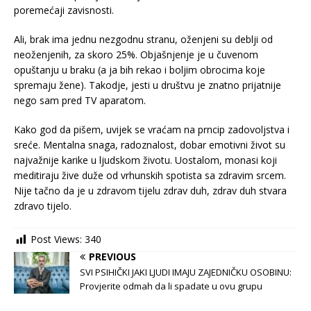
poremećaji zavisnosti.
Ali, brak ima jednu nezgodnu stranu, oženjeni su deblji od
neoženjenih, za skoro 25%. Objašnjenje je u čuvenom
opuštanju u braku (a ja bih rekao i boljim obrocima koje
spremaju žene). Takodje, jesti u društvu je znatno prijatnije
nego sam pred TV aparatom.
Kako god da pišem, uvijek se vraćam na prncip zadovoljstva i
sreće. Mentalna snaga, radoznalost, dobar emotivni život su
najvažnije karike u ljudskom životu. Uostalom, monasi koji
meditiraju žive duže od vrhunskih spotista sa zdravim srcem.
Nije tačno da je u zdravom tijelu zdrav duh, zdrav duh stvara
zdravo tijelo.
Post Views:
340
PREVIOUS
SVI PSIHIČKI JAKI LJUDI IMAJU ZAJEDNIČKU OSOBINU:
Provjerite odmah da li spadate u ovu grupu