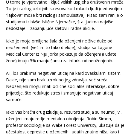
U tome je vjerovatno i ključ velikih uspjeha društvenih mreža.
To je i razlog ozbiljnih stresova kod mladih ljudi (nedovoljno
“lajkova” može biti razlog i samoubistva). Pisao sam ranije o
studijama iz bivše Istične Njemačke, šta ljudima najviše
nedostaje – zapanjujuće sletovi i radne akcije.
Iako je moja omiljena šala da oženjeni ne žive duže od
neoženjenih (već im to tako djeluje), studija sa Lagone
Medical Center iz Nju Jorka pokazuje da oženjeni (i udate
žene) imaju 5% manju šansu za infarkt od neoženjenih.
Ali, loš brak ima negativan uticaj na kardiovaskularni sistem.
Dakle, nije sam brak uzrok boljeg zdravlja, već sreća.
Neoženjeni mogu imati odlične socijalne interakcije, dobre
prijatelje, što redukuje stres i smanjuje negativan uticaj
samoće.
Iako vas bračni drug izludjuje, rezultati studija su neumoljivi,
oženjeni imaju redje mentalna oboljenja. Robin Simon,
profesor sociologije sa Wake Forest University, ukazuje da je
učestalost depresije u oženjenih i udatih znatno niža, kao i