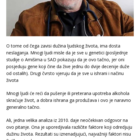
O tome od čega zavisi dužina ljudskog života, ima dosta
neslaganja. Mnogi ljudi misle da je sve u genetici (posljednje
studije o Amišima u SAD pokazuju da je ovo tačno, jer oni
posjeduju gene koji čine da žive jednu do dvije decenije duže
od ostalih). Drugi čvrsto vjeruju da je sve u ishrani i načinu
života
Mnogi ljudi će reći da pušenje ili preterana upotreba alkohola
skraćuje život, a dobra ishrana ga produžava i ovo je naravno
generalno tačno.
Ali, jedna velika analiza iz 2010. daje neočekivan odgovor na
ovo pitanje. Ona je uporedjivala različite faktore koji odredjuju
dužinu života. Rezultati su iznenadjujući, najvažniji faktori nisu