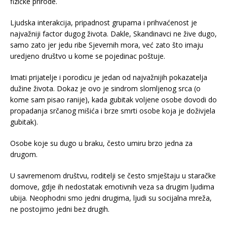
fizičke prirode.
Ljudska interakcija, pripadnost grupama i prihvaćenost je
najvažniji factor dugog života. Dakle, Skandinavci ne žive dugo,
samo zato jer jedu ribe Sjevernih mora, već zato što imaju
uredjeno društvo u kome se pojedinac poštuje.
Imati prijatelje i porodicu je jedan od najvažnijih pokazatelja
dužine života. Dokaz je ovo je sindrom slomljenog srca (o
kome sam pisao ranije), kada gubitak voljene osobe dovodi do
propadanja srčanog mišića i brze smrti osobe koja je doživjela
gubitak).
Osobe koje su dugo u braku, često umiru brzo jedna za
drugom.
U savremenom društvu, roditelji se često smještaju u staračke
domove, gdje ih nedostatak emotivnih veza sa drugim ljudima
ubija. Neophodni smo jedni drugima, ljudi su socijalna mreža,
ne postojimo jedni bez drugih.