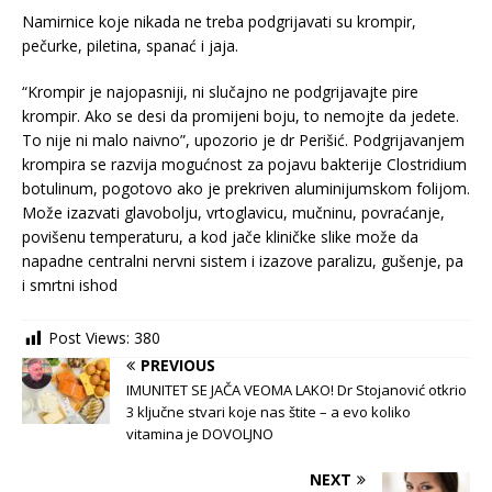
Namirnice koje nikada ne treba podgrijavati su krompir,
pečurke, piletina, spanać i jaja.
“Krompir je najopasniji, ni slučajno ne podgrijavajte pire
krompir. Ako se desi da promijeni boju, to nemojte da jedete.
To nije ni malo naivno”, upozorio je dr Perišić. Podgrijavanjem
krompira se razvija mogućnost za pojavu bakterije Clostridium
botulinum, pogotovo ako je prekriven aluminijumskom folijom.
Može izazvati glavobolju, vrtoglavicu, mučninu, povraćanje,
povišenu temperaturu, a kod jače kliničke slike može da
napadne centralni nervni sistem i izazove paralizu, gušenje, pa
i smrtni ishod
Post Views:
380
PREVIOUS
IMUNITET SE JAČA VEOMA LAKO! Dr Stojanović otkrio
3 ključne stvari koje nas štite – a evo koliko
vitamina je DOVOLJNO
NEXT