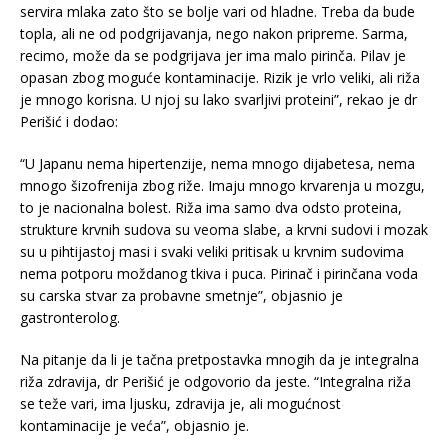
servira mlaka zato što se bolje vari od hladne. Treba da bude
topla, ali ne od podgrijavanja, nego nakon pripreme. Sarma,
recimo, može da se podgrijava jer ima malo pirinča. Pilav je
opasan zbog moguće kontaminacije. Rizik je vrlo veliki, ali riža
je mnogo korisna. U njoj su lako svarljivi proteini”, rekao je dr
Perišić i dodao:
“U Japanu nema hipertenzije, nema mnogo dijabetesa, nema
mnogo šizofrenija zbog riže. Imaju mnogo krvarenja u mozgu,
to je nacionalna bolest. Riža ima samo dva odsto proteina,
strukture krvnih sudova su veoma slabe, a krvni sudovi i mozak
su u pihtijastoj masi i svaki veliki pritisak u krvnim sudovima
nema potporu moždanog tkiva i puca. Pirinač i pirinčana voda
su carska stvar za probavne smetnje”, objasnio je
gastronterolog.
Na pitanje da li je tačna pretpostavka mnogih da je integralna
riža zdravija, dr Perišić je odgovorio da jeste. “Integralna riža
se teže vari, ima ljusku, zdravija je, ali mogućnost
kontaminacije je veća”, objasnio je.