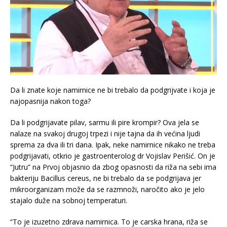
Da li znate koje namirnice ne bi trebalo da podgrijvate i koja je
najopasnija nakon toga?
Da li podgrijavate pilav, sarmu ili pire krompir? Ova jela se
nalaze na svakoj drugoj trpezi i nije tajna da ih većina ljudi
sprema za dva ili tri dana. Ipak, neke namirnice nikako ne treba
podgrijavati, otkrio je gastroenterolog dr Vojislav Perišić. On je
“Jutru” na Prvoj objasnio da zbog opasnosti da riža na sebi ima
bakteriju Bacillus cereus, ne bi trebalo da se podgrijava jer
mikroorganizam može da se razmnoži, naročito ako je jelo
stajalo duže na sobnoj temperaturi.
“To je izuzetno zdrava namirnica. To je carska hrana, riža se