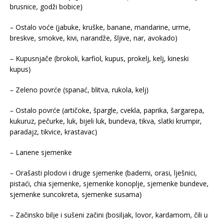
brusnice, godži bobice)
– Ostalo voće (jabuke, kruške, banane, mandarine, urme,
breskve, smokve, kivi, narandže, šljive, nar, avokado)
– Kupusnjače (brokoli, karfiol, kupus, prokelj, kelj, kineski
kupus)
– Zeleno povrće (spanać, blitva, rukola, kelj)
– Ostalo povrće (artičoke, špargle, cvekla, paprika, šargarepa,
kukuruz, pečurke, luk, bijeli luk, bundeva, tikva, slatki krumpir,
paradajz, tikvice, krastavac)
– Lanene sjemenke
– Orašasti plodovi i druge sjemenke (bademi, orasi, lješnici,
pistaći, chia sjemenke, sjemenke konoplje, sjemenke bundeve,
sjemenke suncokreta, sjemenke susama)
– Začinsko bilje i sušeni začini (bosiljak, lovor, kardamom, čili u