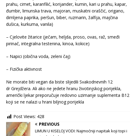
prahu, cimet, karanfilić, korijander, kumin, kari u prahu, kapar,
đumbir, limunska trava, majoran, muskatni oraščić, origano,
dimljena paprika, peršun, biber, ruzmarin, žalfija, majčina
dušica, kurkuma, vanila)
– Cjelovite žitarice (ječam, heljda, proso, ovas, raž, smeđi
pirinač, integralna testenina, kinoa, kokice)
– Napici (obična voda, zeleni čaj)
– Fizička aktivnost
Ne morate biti vegan da biste slijedili Svakodnevnih 12
dr Grejdžera. Ali ako ne jedete hranu životinjskog porijekla,
američki ljekar preporučuje redovno uzimanje suplementa B12
koji se ne nalazi u hrani biljnog porijekla
Post Views:
428
PREVIOUS
LIMUN U KISELOJ VODI: Najmoćniji napitak koji topi i