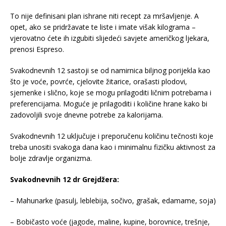
To nije definisani plan ishrane niti recept za mršavljenje. A
opet, ako se pridržavate te liste i imate višak kilograma –
vjerovatno ćete ih izgubiti slijedeći savjete američkog ljekara,
prenosi Espreso.
Svakodnevnih 12 sastoji se od namirnica biljnog porijekla kao
što je voće, povrće, cjelovite žitarice, orašasti plodovi,
sjemenke i slično, koje se mogu prilagoditi ličnim potrebama i
preferencijama. Moguće je prilagoditi i količine hrane kako bi
zadovoljili svoje dnevne potrebe za kalorijama.
Svakodnevnih 12 uključuje i preporučenu količinu tečnosti koje
treba unositi svakoga dana kao i minimalnu fizičku aktivnost za
bolje zdravlje organizma.
Svakodnevnih 12 dr Grejdžera:
– Mahunarke (pasulj, leblebija, sočivo, grašak, edamame, soja)
– Bobičasto voće (jagode, maline, kupine, borovnice, trešnje,