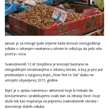
Januar je za mnoge ljude vrijeme kada donose novogodišnje
odluke o zdravijim navikama u ishrani te odlučuju da jedu više
povrća i voća.
Svakodnevnih 12 dr Grejdžera je koncept bazirana ne
višegodišnjim istraživanjima o zdravoj ishrani, a koji je prvi put
predstavljen u njegovoj knjizi „How Not to Die“ (kako ne
umrijeti) objavljenoj 2015. godine.
Riječ je o spisku namirnica i aktivnosti koje bi trebalo da
konzumiramo i praktikujemo svaki dan za zdraviji život i koje
služe tek kao inspiracija za pripremu svakodnevnih obroka i
donošenje dobrih odluka.