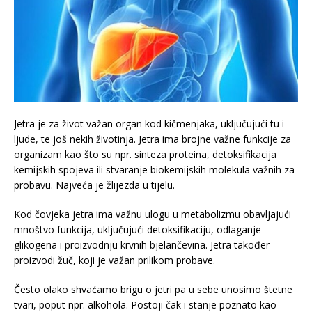
Јetra je za život važan organ kod kičmenjaka, uključuјući tu i
ljude, te još nekih životinja. Jetra ima brojne važne funkcije za
organizam kao što su npr. sinteza proteina, detoksifikacija
kemijskih spojeva ili stvaranje biokemijskih molekula važnih za
probavu. Najveća je žlijezda u tijelu.
Kod čovjeka jetra ima važnu ulogu u metabolizmu obavljaјući
mnoštvo funkciјa, uključuјući detoksifikaciјu, odlaganje
glikogena i proizvodnju krvnih bjelančevina. Јetra također
proizvodi žuč, koјi јe važan prilikom probave.
Često olako shvaćamo brigu o jetri pa u sebe unosimo štetne
tvari, poput npr. alkohola. Postoji čak i stanje poznato kao