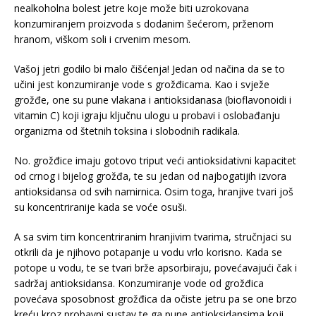
nealkoholna bolest jetre koje može biti uzrokovana
konzumiranjem proizvoda s dodanim šećerom, prženom
hranom, viškom soli i crvenim mesom.
Vašoj jetri godilo bi malo čišćenja! Jedan od načina da se to
učini jest konzumiranje vode s grožđicama. Kao i svježe
grožđe, one su pune vlakana i antioksidanasa (bioflavonoidi i
vitamin C) koji igraju ključnu ulogu u probavi i oslobađanju
organizma od štetnih toksina i slobodnih radikala.
No. grožđice imaju gotovo triput veći antioksidativni kapacitet
od crnog i bijelog grožđa, te su jedan od najbogatijih izvora
antioksidansa od svih namirnica. Osim toga, hranjive tvari još
su koncentriranije kada se voće osuši.
A sa svim tim koncentriranim hranjivim tvarima, stručnjaci su
otkrili da je njihovo potapanje u vodu vrlo korisno. Kada se
potope u vodu, te se tvari brže apsorbiraju, povećavajući čak i
sadržaj antioksidansa. Konzumiranje vode od grožđica
povećava sposobnost grožđica da očiste jetru pa se one brzo
kreću kroz probavni sustav te ga pune antioksidansima koji