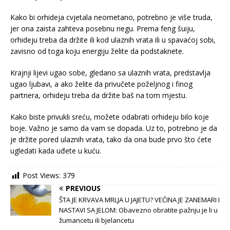
Kako bi orhideja cvjetala neometano, potrebno je više truda,
jer ona zaista zahteva posebnu negu. Prema feng šuiju,
orhideju treba da držite ili kod ulaznih vrata ili u spavaćoj sobi,
zavisno od toga koju energiju želite da podstaknete.
Krajnji lijevi ugao sobe, gledano sa ulaznih vrata, predstavlja
ugao ljubavi, a ako želite da privučete poželjnog i finog
partnera, orhideju treba da držite baš na tom mjestu.
Kako biste privukli sreću, možete odabrati orhideju bilo koje
boje. Važno je samo da vam se dopada. Uz to, potrebno je da
je držite pored ulaznih vrata, tako da ona bude prvo što ćete
ugledati kada uđete u kuću.
Post Views:
379
PREVIOUS
ŠTA JE KRVAVA MRLJA U JAJETU? VEĆINA JE ZANEMARI I
NASTAVI SA JELOM: Obavezno obratite pažnju je li u
žumancetu ili bjelancetu