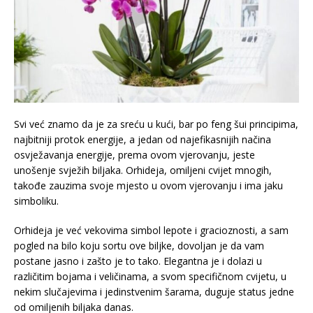
Svi već znamo da je za sreću u kući, bar po feng šui principima,
najbitniji protok energije, a jedan od najefikasnijih načina
osvježavanja energije, prema ovom vjerovanju, jeste
unošenje svježih biljaka. Orhideja, omiljeni cvijet mnogih,
takođe zauzima svoje mjesto u ovom vjerovanju i ima jaku
simboliku.
Orhideja je već vekovima simbol lepote i gracioznosti, a sam
pogled na bilo koju sortu ove biljke, dovoljan je da vam
postane jasno i zašto je to tako. Elegantna je i dolazi u
različitim bojama i veličinama, a svom specifičnom cvijetu, u
nekim slučajevima i jedinstvenim šarama, duguje status jedne
od omiljenih biljaka danas.