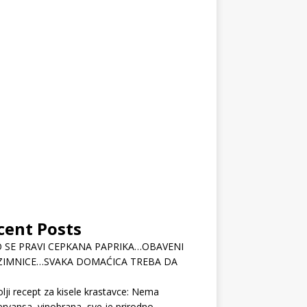
cent Posts
 SE PRAVI CEPKANA PAPRIKA…OBAVENI
ZIMNICE…SVAKA DOMAĆICA TREBA DA
lji recept za kisele krastavce: Nema
rvansa, vinobrana, sve je prirodno