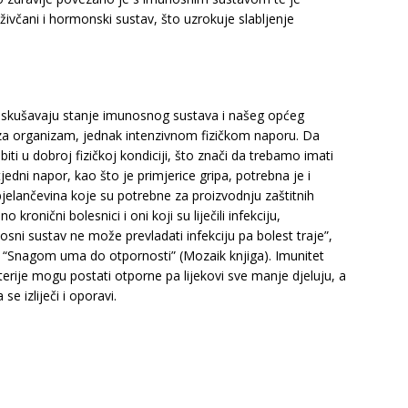
ivčani i hormonski sustav, što uzrokuje slabljenje
je iskušavaju stanje imunosnog sustava i našeg općeg
r za organizam, jednak intenzivnom fizičkom naporu. Da
ti u dobroj fizičkoj kondiciji, što znači da trebamo imati
tjedni napor, kao što je primjerice gripa, potrebna je i
bjelančevina koje su potrebne za proizvodnju zaštitnih
o kronični bolesnici i oni koji su liječili infekciju,
sni sustav ne može prevladati infekciju pa bolest traje”,
izi “Snagom uma do otpornosti” (Mozaik knjiga). Imunitet
terije mogu postati otporne pa lijekovi sve manje djeluju, a
e izliječi i oporavi.