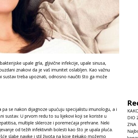
kterijske upale grla, gljivične infekcije, upale sinusa,
pouzdani znakovi da je vaš imunitet oslabljen. Kao važnu
ni sustav treba upoznati, odnosno naučiti što ga može
Re
 pa se nakon dijagnoze upućuju specijalistu imunologu, a i
KAKO
i sustav. U prvom redu to su lijekovi koji se koriste u
DIO 
hepatitisa, multiple skleroze i poremećaja prehrane. Neki
ZNA
ijevanje od težih infektivnih bolesti kao što je upala pluća.
Najbo
ešće slabe navike i stil života na koje itekako možemo
konze