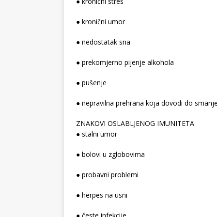
● kronični stres
● kronični umor
● nedostatak sna
● prekomjerno pijenje alkohola
● pušenje
● nepravilna prehrana koja dovodi do smanj
ZNAKOVI OSLABLJENOG IMUNITETA
● stalni umor
● bolovi u zglobovima
● probavni problemi
● herpes na usni
● česte infekcije