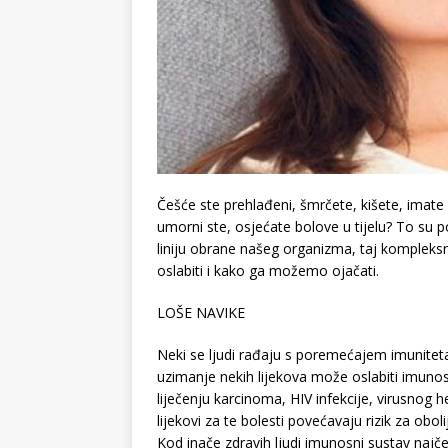
Češće ste prehlađeni, šmrčete, kišete, imate ba
umorni ste, osjećate bolove u tijelu? To su 
liniju obrane našeg organizma, taj kompleks
oslabiti i kako ga možemo ojačati.
LOŠE NAVIKE
Neki se ljudi rađaju s poremećajem imuniteta
uzimanje nekih lijekova može oslabiti imunosn
liječenju karcinoma, HIV infekcije, virusnog 
lijekovi za te bolesti povećavaju rizik za obol
Kod inače zdravih ljudi imunosni sustav najč