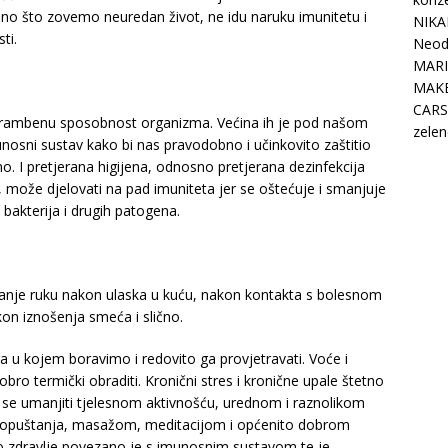
 ono što zovemo neuredan život, ne idu naruku imunitetu i
NIKA
ti.
Neodo
MARI
MAK
CARS
ambenu sposobnost organizma. Većina ih je pod našom
zelen
nosni sustav kako bi nas pravodobno i učinkovito zaštitio
. I pretjerana higijena, odnosno pretjerana dezinfekcija
 može djelovati na pad imuniteta jer se oštećuje i smanjuje
a bakterija i drugih patogena.
anje ruku nakon ulaska u kuću, nakon kontakta s bolesnom
on iznošenja smeća i slično.
a u kojem boravimo i redovito ga provjetravati. Voće i
obro termički obraditi. Kronični stres i kronične upale štetno
e se umanjiti tjelesnom aktivnošću, urednom i raznolikom
 opuštanja, masažom, meditacijom i općenito dobrom
o zdravlje povezano je s imunosnim sustavom te je