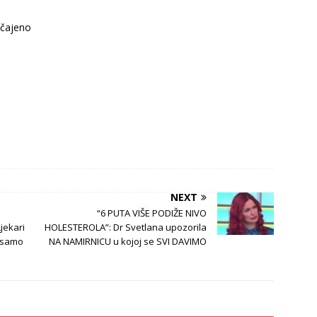
ičajeno
NEXT
“6 PUTA VIŠE PODIŽE NIVO
jekari
HOLESTEROLA”: Dr Svetlana upozorila
– samo
NA NAMIRNICU u kojoj se SVI DAVIMO