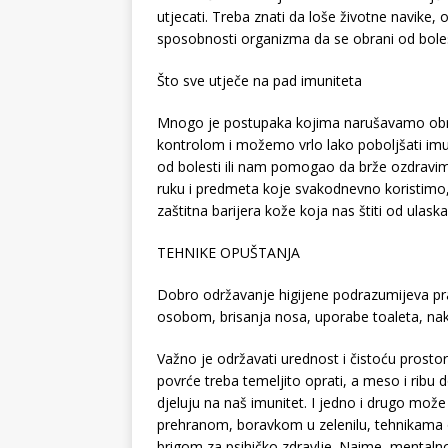
utjecati. Treba znati da loše životne navike,
sposobnosti organizma da se obrani od boles
Što sve utječe na pad imuniteta
Mnogo je postupaka kojima narušavamo obr
kontrolom i možemo vrlo lako poboljšati imu
od bolesti ili nam pomogao da brže ozdravimo
ruku i predmeta koje svakodnevno koristimo,
zaštitna barijera kože koja nas štiti od ulask
TEHNIKE OPUŠTANJA
Dobro održavanje higijene podrazumijeva pr
osobom, brisanja nosa, uporabe toaleta, nak
Važno je održavati urednost i čistoću prostor
povrće treba temeljito oprati, a meso i ribu d
djeluju na naš imunitet. I jedno i drugo mož
prehranom, boravkom u zelenilu, tehnikama
brigom za psihičko zdravlje. Naime, mentaln