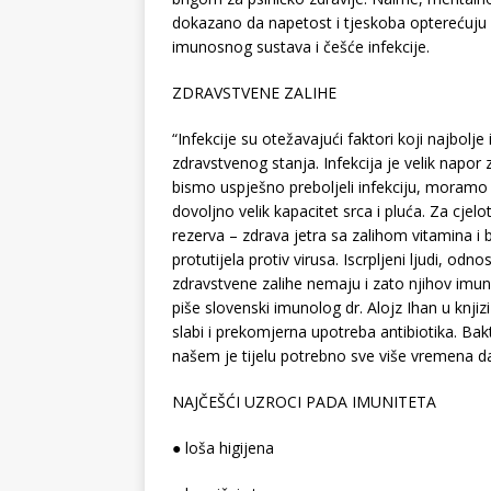
dokazano da napetost i tjeskoba opterećuju ž
imunosnog sustava i češće infekcije.
ZDRAVSTVENE ZALIHE
“Infekcije su otežavajući faktori koji najbol
zdravstvenog stanja. Infekcija je velik napo
bismo uspješno preboljeli infekciju, moramo bi
dovoljno velik kapacitet srca i pluća. Za cjelo
rezerva – zdrava jetra sa zalihom vitamina i 
protutijela protiv virusa. Iscrpljeni ljudi, odnosn
zdravstvene zalihe nemaju i zato njihov imuno
piše slovenski imunolog dr. Alojz Ihan u knj
slabi i prekomjerna upotreba antibiotika. Bak
našem je tijelu potrebno sve više vremena da s
NAJČEŠĆI UZROCI PADA IMUNITETA
● loša higijena