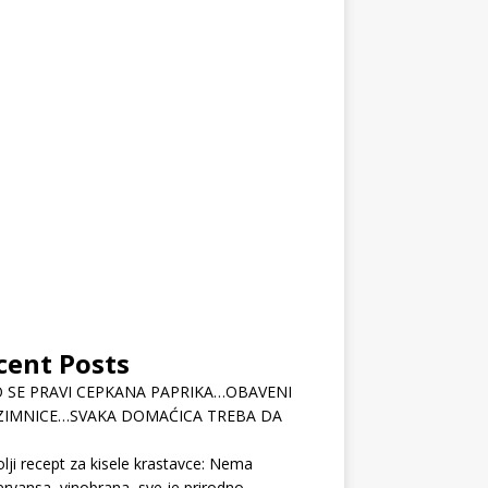
cent Posts
 SE PRAVI CEPKANA PAPRIKA…OBAVENI
ZIMNICE…SVAKA DOMAĆICA TREBA DA
lji recept za kisele krastavce: Nema
rvansa, vinobrana, sve je prirodno