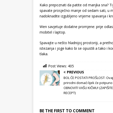
Kako prepoznati da patite od manjka sna? Tij
spavate prosječno manje od sedam sati, u ma
nadoknadite izgubljeno vrijeme spavanja i kro
Wen savjetuje dodatne promjene: prije odlaska
mobitel i laptop.
Spavajte u nešto hladnijoj prostoriji, a pret
istezanja i joge kako bi se opustili a tako i ko
tlaka.
Post Views:
405
PREVIOUS
BOL ĆE POSTATI PROŠLOST: Ova
prirodni domaći lijek će potpuno
OBNOVITI VAŠU KIČMU! (ZAPIŠITE
RECEPT)
BE THE FIRST TO COMMENT