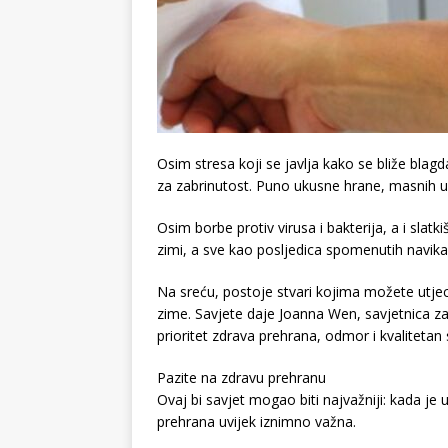
Osim stresa koji se javlja kako se bliže blagda
za zabrinutost. Puno ukusne hrane, masnih u
Osim borbe protiv virusa i bakterija, a i slatkiša
zimi, a sve kao posljedica spomenutih navika a
Na sreću, postoje stvari kojima možete utjeca
zime. Savjete daje Joanna Wen, savjetnica za 
prioritet zdrava prehrana, odmor i kvalitetan 
Pazite na zdravu prehranu
Ovaj bi savjet mogao biti najvažniji: kada je u
prehrana uvijek iznimno važna.