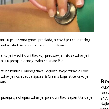
ni, tu je i sezona gripe i prehlada, a covid je i dalje razlog
maka i slatkiša sigurno posao ne olakšava.
, tu je i visoki krvni tlak koji predstavlja rizik za zdravlje i
li i utjecaja hladnog zraka na krvne žile.
ti na kontrolu krvnog tlaka i očuvati svoje zdravlje i ove
zdravlje i osnivačica Spices & Greens koja ističe kako je
Re
san.
KAKO
DIO 
 pitanju cjelokupno zdravlje, pa i krvni tlak, zapamtite da je
ZNA
Najbo
konze