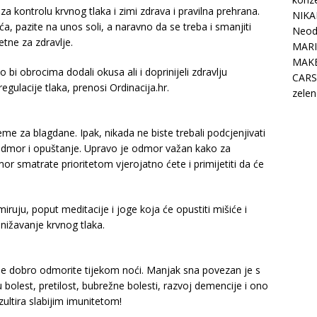
a kontrolu krvnog tlaka i zimi zdrava i pravilna prehrana.
NIKA
a, pazite na unos soli, a naravno da se treba i smanjiti
Neodo
tne za zdravlje.
MARI
MAK
 bi obrocima dodali okusa ali i doprinijeli zdravlju
CARS
gulacije tlaka, prenosi Ordinacija.hr.
zelen
reme za blagdane. Ipak, nikada ne biste trebali podcjenjivati
 odmor i opuštanje. Upravo je odmor važan kako za
or smatrate prioritetom vjerojatno ćete i primijetiti da će
iruju, poput meditacije i joge koja će opustiti mišiće i
snižavanje krvnog tlaka.
 se dobro odmorite tijekom noći. Manjak sna povezan je s
bolest, pretilost, bubrežne bolesti, razvoj demencije i ono
ultira slabijim imunitetom!