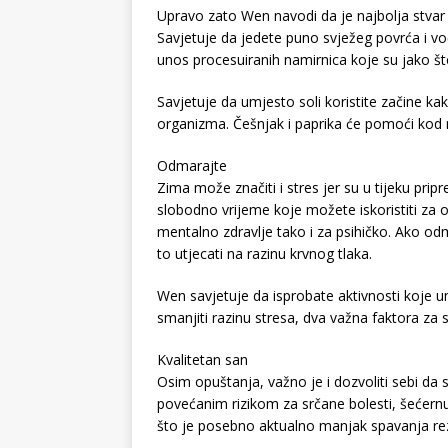
Upravo zato Wen navodi da je najbolja stvar z
Savjetuje da jedete puno svježeg povrća i voć
unos procesuiranih namirnica koje su jako šte
Savjetuje da umjesto soli koristite začine kako
organizma. Češnjak i paprika će pomoći kod re
Odmarajte
Zima može značiti i stres jer su u tijeku prip
slobodno vrijeme koje možete iskoristiti za
mentalno zdravlje tako i za psihičko. Ako odm
to utjecati na razinu krvnog tlaka.
Wen savjetuje da isprobate aktivnosti koje um
smanjiti razinu stresa, dva važna faktora za 
Kvalitetan san
Osim opuštanja, važno je i dozvoliti sebi da
povećanim rizikom za srčane bolesti, šećernu 
što je posebno aktualno manjak spavanja rez