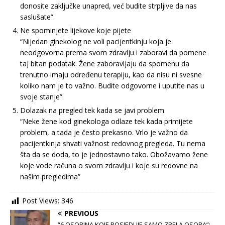
donosite zaključke unapred, već budite strpljive da nas
saslušate”.
Ne spominjete lijekove koje pijete
“Nijedan ginekolog ne voli pacijentkinju koja je
neodgovorna prema svom zdravlju i zaboravi da pomene
taj bitan podatak. Žene zaboravljaju da spomenu da
trenutno imaju određenu terapiju, kao da nisu ni svesne
koliko nam je to važno. Budite odgovorne i uputite nas u
svoje stanje”.
Dolazak na pregled tek kada se javi problem
“Neke žene kod ginekologa odlaze tek kada primijete
problem, a tada je često prekasno. Vrlo je važno da
pacijentkinja shvati važnost redovnog pregleda. Tu nema
šta da se doda, to je jednostavno tako. Obožavamo žene
koje vode računa o svom zdravlju i koje su redovne na
našim pregledima”
Post Views:
346
PREVIOUS
“6 OSOBINA KOJE POSJEDUJE SAMO ZRELA OSOBA”: