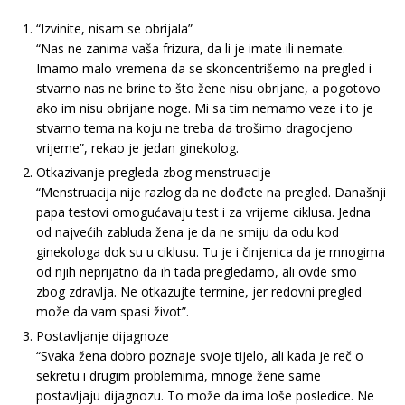
“Izvinite, nisam se obrijala”
“Nas ne zanima vaša frizura, da li je imate ili nemate.
Imamo malo vremena da se skoncentrišemo na pregled i
stvarno nas ne brine to što žene nisu obrijane, a pogotovo
ako im nisu obrijane noge. Mi sa tim nemamo veze i to je
stvarno tema na koju ne treba da trošimo dragocjeno
vrijeme”, rekao je jedan ginekolog.
Otkazivanje pregleda zbog menstruacije
“Menstruacija nije razlog da ne dođete na pregled. Današnji
papa testovi omogućavaju test i za vrijeme ciklusa. Jedna
od najvećih zabluda žena je da ne smiju da odu kod
ginekologa dok su u ciklusu. Tu je i činjenica da je mnogima
od njih neprijatno da ih tada pregledamo, ali ovde smo
zbog zdravlja. Ne otkazujte termine, jer redovni pregled
može da vam spasi život”.
Postavljanje dijagnoze
“Svaka žena dobro poznaje svoje tijelo, ali kada je reč o
sekretu i drugim problemima, mnoge žene same
postavljaju dijagnozu. To može da ima loše posledice. Ne