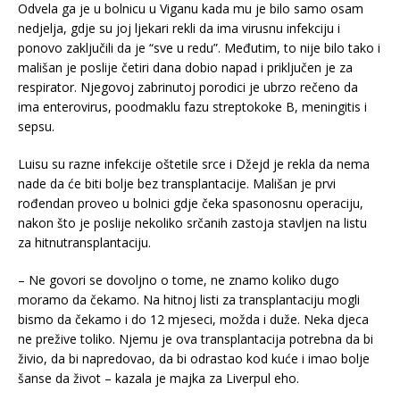
Odvela ga je u bolnicu u Viganu kada mu je bilo samo osam
nedjelja, gdje su joj ljekari rekli da ima virusnu infekciju i
ponovo zaključili da je “sve u redu”. Međutim, to nije bilo tako i
mališan je poslije četiri dana dobio napad i priključen je za
respirator. Njegovoj zabrinutoj porodici je ubrzo rečeno da
ima enterovirus, poodmaklu fazu streptokoke B, meningitis i
sepsu.
Luisu su razne infekcije oštetile srce i Džejd je rekla da nema
nade da će biti bolje bez transplantacije. Mališan je prvi
rođendan proveo u bolnici gdje čeka spasonosnu operaciju,
nakon što je poslije nekoliko srčanih zastoja stavljen na listu
za hitnutransplantaciju.
– Ne govori se dovoljno o ​​tome, ne znamo koliko dugo
moramo da čekamo. Na hitnoj listi za transplantaciju mogli
bismo da čekamo i do 12 mjeseci, možda i duže. Neka djeca
ne prežive toliko. Njemu je ova transplantacija potrebna da bi
živio, da bi napredovao, da bi odrastao kod kuće i imao bolje
šanse da život – kazala je majka za Liverpul eho.