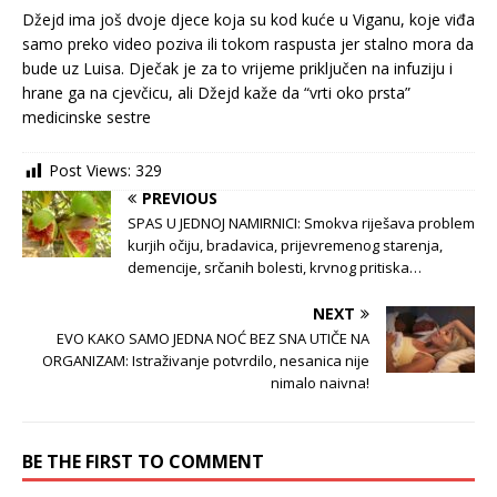
Džejd ima još dvoje djece koja su kod kuće u Viganu, koje viđa
samo preko video poziva ili tokom raspusta jer stalno mora da
bude uz Luisa. Dječak je za to vrijeme priključen na infuziju i
hrane ga na cjevčicu, ali Džejd kaže da “vrti oko prsta”
medicinske sestre
Post Views:
329
PREVIOUS
SPAS U JEDNOJ NAMIRNICI: Smokva riješava problem
kurjih očiju, bradavica, prijevremenog starenja,
demencije, srčanih bolesti, krvnog pritiska…
NEXT
EVO KAKO SAMO JEDNA NOĆ BEZ SNA UTIČE NA
ORGANIZAM: Istraživanje potvrdilo, nesanica nije
nimalo naivna!
BE THE FIRST TO COMMENT