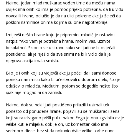
Naime, jedan mlad muškarac vođen time da među nama
uvijek ima onih kojima je pomoć prijeko potrebna, da li u vidu
novca ili hrane, odlučio je da na ulici pokrene akciju želeći da
pokloni namirnice onima kojima su one najpotrebnije.
Iznijevši nešto hrane koju je pripremio, mladić je ostavio i
natpis: “Ako vam je potrebna hrana, molim vas, uzmite
besplatno”. Sklonio se u stranu kako se ljudi ne bi osjećali
postiđeno, ali je riješio da sve snimi ne bi li vidio da li je
njegova akcija imala smisla.
Bilo je i onih koji su vidjevši akciju počeli da i sami donose
poneku namirnicu kako bi učestvovali u dobrom djelu, što je
oduševilo mladića. Međutim, potom se dogodilo nešto što
ipak nije mogao ni da zamisli.
Naime, dok su neki ljudi postiđeno prilazili i uzimali tek
ponešto od ponuđene hrane, pojavili su se muškarac i žena
koji su razdragano prišli pultu nakon čega je ona zgrabila dvije
velike kutije mlijeka, dok je on, uz komentar kako ima
sedmoro djece, bez stida pokupio dvije velike torbe pune