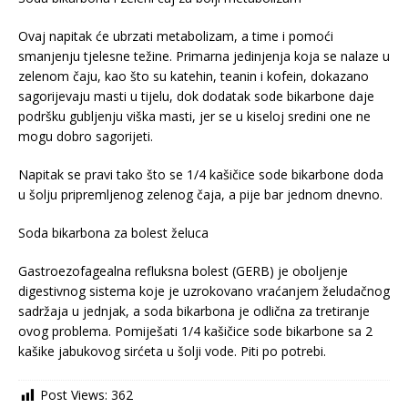
Ovaj napitak će ubrzati metabolizam, a time i pomoći
smanjenju tjelesne težine. Primarna jedinjenja koja se nalaze u
zelenom čaju, kao što su katehin, teanin i kofein, dokazano
sagorijevaju masti u tijelu, dok dodatak sode bikarbone daje
podršku gubljenju viška masti, jer se u kiseloj sredini one ne
mogu dobro sagorijeti.
Napitak se pravi tako što se 1/4 kašičice sode bikarbone doda
u šolju pripremljenog zelenog čaja, a pije bar jednom dnevno.
Soda bikarbona za bolest želuca
Gastroezofagealna refluksna bolest (GERB) je oboljenje
digestivnog sistema koje je uzrokovano vraćanjem želudačnog
sadržaja u jednjak, a soda bikarbona je odlična za tretiranje
ovog problema. Pomiješati 1/4 kašičice sode bikarbone sa 2
kašike jabukovog sirćeta u šolji vode. Piti po potrebi.
Post Views:
362