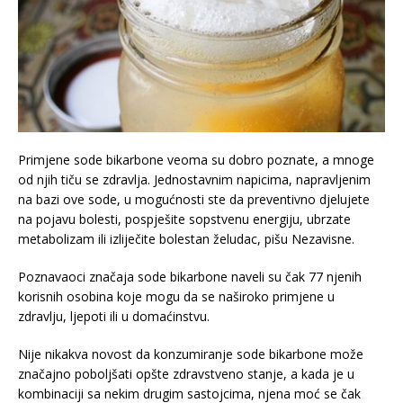
Primjene sode bikarbone veoma su dobro poznate, a mnoge
od njih tiču se zdravlja. Jednostavnim napicima, napravljenim
na bazi ove sode, u mogućnosti ste da preventivno djelujete
na pojavu bolesti, pospješite sopstvenu energiju, ubrzate
metabolizam ili izliječite bolestan želudac, pišu Nezavisne.
Poznavaoci značaja sode bikarbone naveli su čak 77 njenih
korisnih osobina koje mogu da se naširoko primjene u
zdravlju, ljepoti ili u domaćinstvu.
Nije nikakva novost da konzumiranje sode bikarbone može
značajno poboljšati opšte zdravstveno stanje, a kada je u
kombinaciji sa nekim drugim sastojcima, njena moć se čak