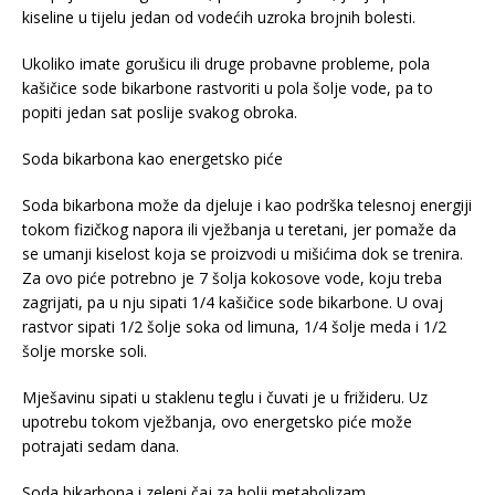
kiseline u tijelu jedan od vodećih uzroka brojnih bolesti.
Ukoliko imate gorušicu ili druge probavne probleme, pola
kašičice sode bikarbone rastvoriti u pola šolje vode, pa to
popiti jedan sat poslije svakog obroka.
Soda bikarbona kao energetsko piće
Soda bikarbona može da djeluje i kao podrška telesnoj energiji
tokom fizičkog napora ili vježbanja u teretani, jer pomaže da
se umanji kiselost koja se proizvodi u mišićima dok se trenira.
Za ovo piće potrebno je 7 šolja kokosove vode, koju treba
zagrijati, pa u nju sipati 1/4 kašičice sode bikarbone. U ovaj
rastvor sipati 1/2 šolje soka od limuna, 1/4 šolje meda i 1/2
šolje morske soli.
Mješavinu sipati u staklenu teglu i čuvati je u frižideru. Uz
upotrebu tokom vježbanja, ovo energetsko piće može
potrajati sedam dana.
Soda bikarbona i zeleni čaj za bolji metabolizam