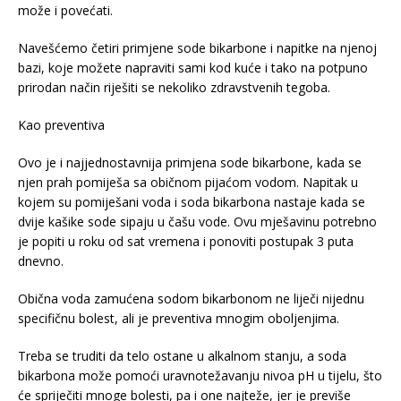
može i povećati.
Navešćemo četiri primjene sode bikarbone i napitke na njenoj
bazi, koje možete napraviti sami kod kuće i tako na potpuno
prirodan način riješiti se nekoliko zdravstvenih tegoba.
Kao preventiva
Ovo je i najjednostavnija primjena sode bikarbone, kada se
njen prah pomiješa sa običnom pijaćom vodom. Napitak u
kojem su pomiješani voda i soda bikarbona nastaje kada se
dvije kašike sode sipaju u čašu vode. Ovu mješavinu potrebno
je popiti u roku od sat vremena i ponoviti postupak 3 puta
dnevno.
Obična voda zamućena sodom bikarbonom ne liječi nijednu
specifičnu bolest, ali je preventiva mnogim oboljenjima.
Treba se truditi da telo ostane u alkalnom stanju, a soda
bikarbona može pomoći uravnotežavanju nivoa pH u tijelu, što
će spriječiti mnoge bolesti, pa i one najteže, jer je previše