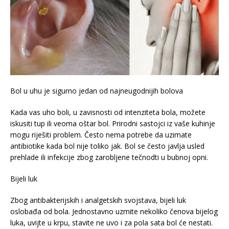
Bol u uhu je sigurno jedan od najneugodnijih bolova
Kada vas uho boli, u zavisnosti od intenziteta bola, možete
iskusiti tup ili veoma oštar bol. Prirodni sastojci iz vaše kuhinje
mogu riješiti problem. Često nema potrebe da uzimate
antibiotike kada bol nije toliko jak. Bol se često javlja usled
prehlade ili infekcije zbog zarobljene tečnodti u bubnoj opni.
Bijeli luk
Zbog antibakterijskih i analgetskih svojstava, bijeli luk
oslobađa od bola. Jednostavno uzmite nekoliko čenova bijelog
luka, uvijte u krpu, stavite ne uvo i za pola sata bol će nestati.