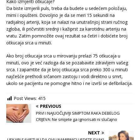
Kako izmjeriti otkucaje?
Da biste izmjerili puls, treba da budete u sedećem položaju,
mirni i opušteni. Dovoljno je da se meri 15 sekundi na
radijalnoj arteriji, koja se nalazi na unutrašnjoj strani ručnog
zgloba, ili pričvrstiti srednji i kažiprst za karotidnu arteriju na
vratu. Zatim pomnožite ovaj rezultat sa četiri i dobićete broj
otkucaja srca u minuti.
Ako broj otkucaja srca u mirovanju prelazi 75 otkucaja u
minuti, ovo je već razloga da se pozabavite zdravljem vašeg
srca. I zapamtite da je broj otkucaja srca preko 300 u minuti
najčešće prethodi srčanom zastoju i vodi direktno u smrt,
ukolo se pacijentu ne pomogne hitno i ne izvrši se defibrilacija.
Post Views:
415
PREVIOUS
PRVI I NAJUOČLJIVIJI SIMPTOM RAKA DEBELOG
CRIJEVA: Ne smijete ga ignorisati ni slučajno
NEXT
LJEKARI SAVJETUJU DA OVU NAMIRNICU JEDETE SVAKI