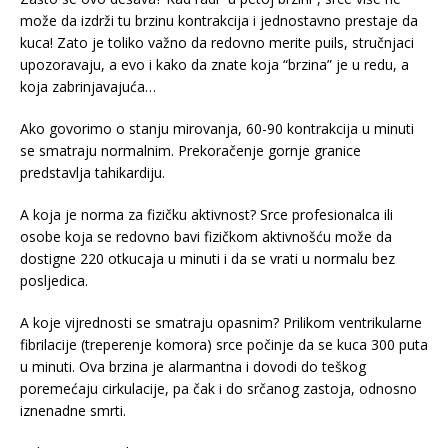
može da izdrži tu brzinu kontrakcija i jednostavno prestaje da
kuca! Zato je toliko važno da redovno merite puils, stručnjaci
upozoravaju, a evo i kako da znate koja “brzina” je u redu, a
koja zabrinjavajuća…
Ako govorimo o stanju mirovanja, 60-90 kontrakcija u minuti
se smatraju normalnim. Prekoračenje gornje granice
predstavlja tahikardiju.
A koja je norma za fizičku aktivnost? Srce profesionalca ili
osobe koja se redovno bavi fizičkom aktivnošću može da
dostigne 220 otkucaja u minuti i da se vrati u normalu bez
posljedica.
A koje vijrednosti se smatraju opasnim? Prilikom ventrikularne
fibrilacije (treperenje komora) srce počinje da se kuca 300 puta
u minuti. Ova brzina je alarmantna i dovodi do teškog
poremećaju cirkulacije, pa čak i do srčanog zastoja, odnosno
iznenadne smrti.