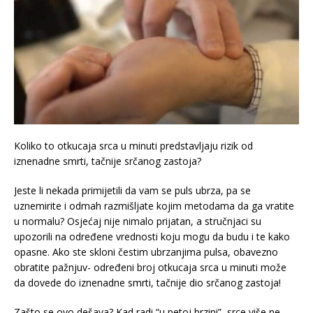
Koliko to otkucaja srca u minuti predstavljaju rizik od
iznenadne smrti, tačnije srčanog zastoja?
Jeste li nekada primijetili da vam se puls ubrza, pa se
uznemirite i odmah razmišljate kojim metodama da ga vratite
u normalu? Osjećaj nije nimalo prijatan, a stručnjaci su
upozorili na određene vrednosti koju mogu da budu i te kako
opasne. Ako ste skloni čestim ubrzanjima pulsa, obavezno
obratite pažnjuv- određeni broj otkucaja srca u minuti može
da dovede do iznenadne smrti, tačnije dio srčanog zastoja!
Zašto se ovo dešava? Kad radi “u petoj brzini”, srce više ne