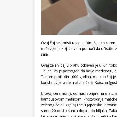
Ovaj čaj se koristi u japanskim čajnim cerem
mršavljenje koji će vam pomoći da očistite 
sala.
Ovaj zeleni čaj u prahu otkriven je u Kini tok
Taj čaj im je pomogao da bolje meditiraju, a k
Tokom proteklih 1000 godina, matcha čaj je 
koriste dvije vrste matcha čaja: Koischa (gust
U ovoj ceremoniji, domaćin priprema matcha 
bambusovom metlicom. Proizvodnja matche je 
zelenog čaja uzgajaju se u japanskoj provin
samo 20 odsto sunca dopire do biljaka. Taka
Listovi se zatim beru, pare, suše i melju u k