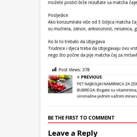
možete postići brže rezultate sa matcha čaj
Posljedice
Ako konzumirate više od 5 šoljica matcha ča
su mučnina, zatvor, anksioznost, nesanica, gla
Ko bi to trebalo da izbjegava
Trudnice i djeca treba da izbjegavaju ovu vrs
nego što počne da pije matcha čaj za mršavl
Post Views:
378
PREVIOUS
PET NAJBOLJIH NAMIRNICA ZA ZD
BUBREGA: Bogate su vitaminima,
siromašne jednim važnim miner
BE THE FIRST TO COMMENT
Leave a Reply