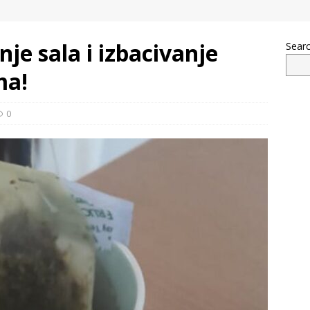
je sala i izbacivanje
Sear
ma!
0