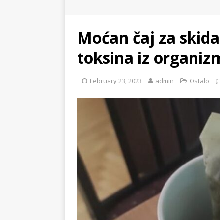
Moćan čaj za skidan
toksina iz organiz
February 23, 2023
admin
Ostalo