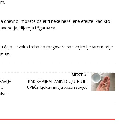
em.
ja dnevno, možete osjetiti neke neželjene efekte, kao što
vobolja, dijareja i žgaravica.
tu čaja. I svako treba da razgovara sa svojim ljekarom prije
jenje.
NEXT
RAVLJE
KAD SE PIJE VITAMIN D, UJUTRU ILI
 a
UVEČE: Ljekari imaju važan savjet
alom