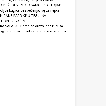
D BRŽI DESERT OD SAMO 3 SASTOJKA:
ljive kuglice bez pečenja, raj za nepca!
NIRANE PAPRIKE U TEGLI-NA
EDONSKI NAČIN
KA SALATA…Nama najdraza, bez kupusa i
og paradajza… Fantasticna za zimsko meze!