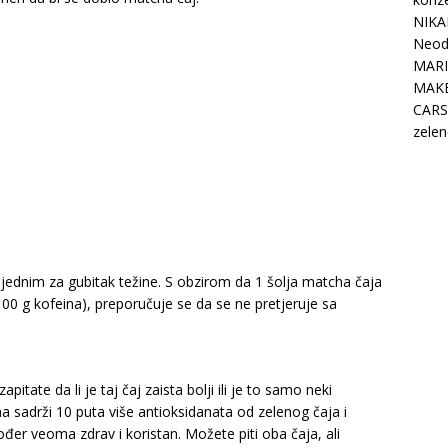
NIKA
Neodo
MARI
MAK
CARS
zelen
jednim za gubitak težine. S obzirom da 1 šolja matcha čaja
100 g kofeina), preporučuje se da se ne pretjeruje sa
tate da li je taj čaj zaista bolji ili je to samo neki
a sadrži 10 puta više antioksidanata od zelenog čaja i
ođer veoma zdrav i koristan. Možete piti oba čaja, ali