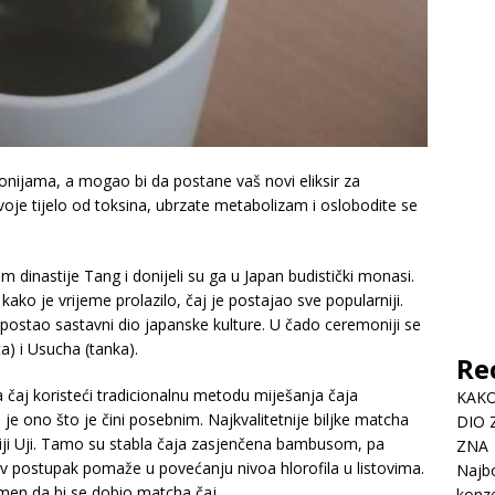
onijama, a mogao bi da postane vaš novi eliksir za
svoje tijelo od toksina, ubrzate metabolizam i oslobodite se
om dinastije Tang i donijeli su ga u Japan budistički monasi.
ako je vrijeme prolazilo, čaj je postajao sve popularniji.
postao sastavni dio japanske kulture. U čado ceremoniji se
a) i Usucha (tanka).
Re
čaj koristeći tradicionalnu metodu miješanja čaja
KAKO
ono što je čini posebnim. Najkvalitetnije biljke matcha
DIO 
ciji Uji. Tamo su stabla čaja zasjenčena bambusom, pa
ZNA
v postupak pomaže u povećanju nivoa hlorofila u listovima.
Najbo
amen da bi se dobio matcha čaj.
konze