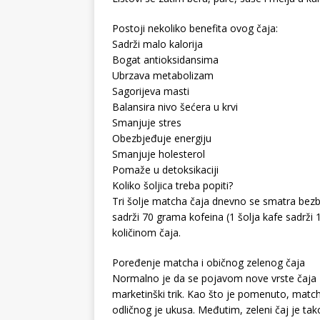
Postoji nekoliko benefita ovog čaja:
Sadrži malo kalorija
Bogat antioksidansima
Ubrzava metabolizam
Sagorijeva masti
Balansira nivo šećera u krvi
Smanjuje stres
Obezbjeđuje energiju
Smanjuje holesterol
Pomaže u detoksikaciji
Koliko šoljica treba popiti?
Tri šolje matcha čaja dnevno se smatra bezb
sadrži 70 grama kofeina (1 šolja kafe sadrži 
količinom čaja.
Poređenje matcha i običnog zelenog čaja
Normalno je da se pojavom nove vrste čaja zapi
marketinški trik. Kao što je pomenuto, match
odličnog je ukusa. Međutim, zeleni čaj je tak