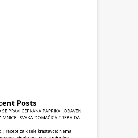
cent Posts
 SE PRAVI CEPKANA PAPRIKA…OBAVENI
ZIMNICE…SVAKA DOMAĆICA TREBA DA
lji recept za kisele krastavce: Nema
rvansa, vinobrana, sve je prirodno