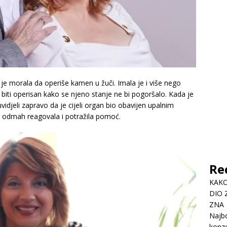
ć je morala da operiše kamen u žuči. Imala je i više nego
iti operisan kako se njeno stanje ne bi pogoršalo. Kada je
idjeli zapravo da je cijeli organ bio obavijen upalnim
na odmah reagovala i potražila pomoć.
Re
KAKO
DIO 
ZNA
Najbo
konze