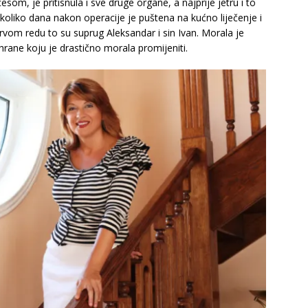
som, je pritisnula i sve druge organe, a najprije jetru i to
koliko dana nakon operacije je puštena na kućno liječenje i
u prvom redu to su suprug Aleksandar i sin Ivan. Morala je
shrane koju je drastično morala promijeniti.