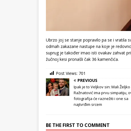
Ubrzo joj se stanje popravilo pa se i vratila s
odmah zakazane nastupe na koje je redovno išl
suprug je također imao isti ovakav zahvat pri
žučnoj kesi pronašli čak 36 kamenčića.
Post Views:
701
PREVIOUS
Ipak je to Veljkov sin: Mali Željko
Ražnatović ima prvu simpatiju, 
fotografija će raznežiti i one sa
najtvrđim srcem
BE THE FIRST TO COMMENT