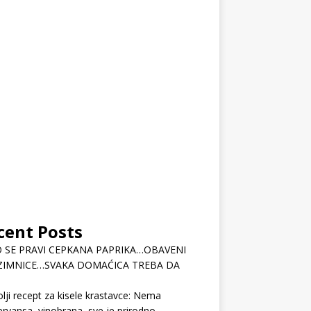
cent Posts
 SE PRAVI CEPKANA PAPRIKA…OBAVENI
ZIMNICE…SVAKA DOMAĆICA TREBA DA
lji recept za kisele krastavce: Nema
rvansa, vinobrana, sve je prirodno