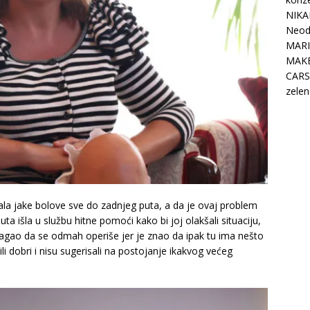
NIKA
Neodo
MARI
MAK
CARS
zelen
ćala jake bolove sve do zadnjeg puta, a da je ovaj problem
ta išla u službu hitne pomoći kako bi joj olakšali situaciju,
edlagao da se odmah operiše jer je znao da ipak tu ima nešto
 bili dobri i nisu sugerisali na postojanje ikakvog većeg