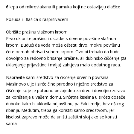
6 krpa od mikrovlakana ili pamuka koji ne ostavljaju dlačice
Posuda ili flašica s raspršivačem
Obrišite prašinu vlažnom krpom
Prvo uklonite prašinu i ostatke s drvene površine vlažnom
krpom. Budući da voda može oštetiti drvo, mokru površinu
ćete odmah obrisati suhom krpom. Ovo bi trebalo da bude
dovoljno za redovno brisanje prašine, ali dubinsko čišćenje (za
uklanjanje prljavštine i mrlja) zahtjeva malo dodatnog rada.
Napravite sami sredstvo za čišćenje drvenih površina
Maslinovo ulje i sirće čine prirodno i nježno sredstvo za
čišćenje koje je potpuno bezbjedno za drvo i dovoljno zdravo
za korištenje u vašem domu. Sirćetna kiselina u sirćeti doseže
duboko kako bi uklonila prljavštinu, pa čak i mrlje, bez oštrog
ribanja. Međutim, treba ga koristiti samo sredstvom, jer
kiselost zapravo može da uništi zaštitni sloj ako se koristi
sama.