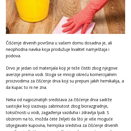
Čišćenje drvenih površina u vašem domu dosadna je, ali
neophodna navika koja produžuje kvalitet namještaja i
podova.
Drvo je jedan od materijala koji je teže čistiti zbog njegove
averzije prema vodi. Stoga se mnogi okreću komercijalnim
proizvodima za čišćenje drva koji su prepuni jakih hemikalija, a
da kupac to ni ne zna.
Neka od najpoznatijih sredstava za čišćenje drva sadrže
sastojke koji izazivaju zabrinutost zbog biorazgradnje,
toksičnosti u vodi, zagađenja vazduha i zdravlja ljudi. S
obzirom na to, možda ćete željeti da što je više moguće
izbjegavate kupovna, hemijska sredstva za čišćenje drvenih