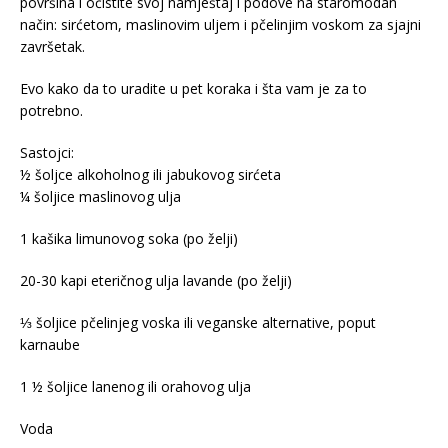
površina i očistite svoj namještaj i podove na staromodan
način: sirćetom, maslinovim uljem i pčelinjim voskom za sjajni
završetak.
Evo kako da to uradite u pet koraka i šta vam je za to
potrebno.
Sastojci:
½ šoljce alkoholnog ili jabukovog sirćeta
¼ šoljice maslinovog ulja
1 kašika limunovog soka (po želji)
20-30 kapi eteričnog ulja lavande (po želji)
⅓ šoljice pčelinjeg voska ili veganske alternative, poput
karnaube
1 ½ šoljice lanenog ili orahovog ulja
Voda