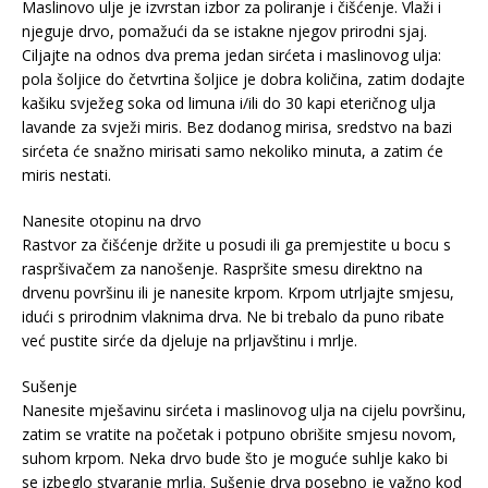
Maslinovo ulje je izvrstan izbor za poliranje i čišćenje. Vlaži i
njeguje drvo, pomažući da se istakne njegov prirodni sjaj.
Ciljajte na odnos dva prema jedan sirćeta i maslinovog ulja:
pola šoljice do četvrtina šoljice je dobra količina, zatim dodajte
kašiku svježeg soka od limuna i/ili do 30 kapi eteričnog ulja
lavande za svježi miris. Bez dodanog mirisa, sredstvo na bazi
sirćeta će snažno mirisati samo nekoliko minuta, a zatim će
miris nestati.
Nanesite otopinu na drvo
Rastvor za čišćenje držite u posudi ili ga premjestite u bocu s
raspršivačem za nanošenje. Raspršite smesu direktno na
drvenu površinu ili je nanesite krpom. Krpom utrljajte smjesu,
idući s prirodnim vlaknima drva. Ne bi trebalo da puno ribate
već pustite sirće da djeluje na prljavštinu i mrlje.
Sušenje
Nanesite mješavinu sirćeta i maslinovog ulja na cijelu površinu,
zatim se vratite na početak i potpuno obrišite smjesu novom,
suhom krpom. Neka drvo bude što je moguće suhlje kako bi
se izbeglo stvaranje mrlja. Sušenje drva posebno je važno kod