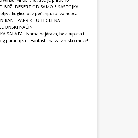
D BRŽI DESERT OD SAMO 3 SASTOJKA:
ljive kuglice bez pečenja, raj za nepca!
NIRANE PAPRIKE U TEGLI-NA
EDONSKI NAČIN
KA SALATA…Nama najdraza, bez kupusa i
og paradajza… Fantasticna za zimsko meze!