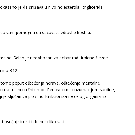
kazano je da snižavaju nivo holesterola i triglicerida.
u da vam pomognu da sačuvate zdravlje kostiju.
 sardine. Selen je neophodan za dobar rad tiroidne žlezde.
amina B12
tome poput oštećenja nerava, oštećenja mentalne
iseonikom i hronični umor. Redovnom konzumacijom sardine,
je ključan za pravilno funkcionisanje celog organizma.
 osećaj sitosti i do nekoliko sati.