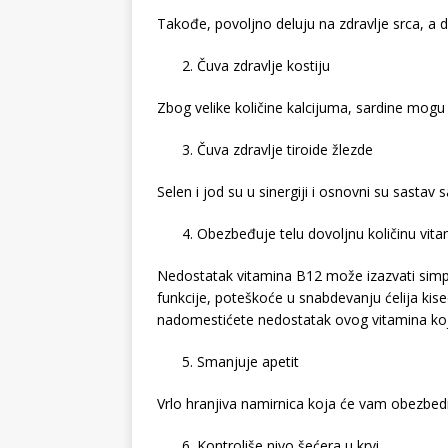
Takođe, povoljno deluju na zdravlje srca, a do
Čuva zdravlje kostiju
Zbog velike količine kalcijuma, sardine mog
Čuva zdravlje tiroide žlezde
Selen i jod su u sinergiji i osnovni su sastav
Obezbeđuje telu dovoljnu količinu vit
Nedostatak vitamina B12 može izazvati simp
funkcije, poteškoće u snabdevanju ćelija k
nadomestićete nedostatak ovog vitamina koji 
Smanjuje apetit
Vrlo hranjiva namirnica koja će vam obezbediti
Kontroliše nivo šećera u krvi