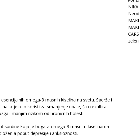
NIKA
Neodo
MARI
MAK
CARS
zelen
a esencijalnih omega-3 masnih kiselina na svetu. Sadrže i
ina koje telo koristi za smanjenje upale, što rezultira
ga i manjim rizikom od hroničnih bolesti.
ut sardine koja je bogata omega-3 masnim kiselinama
oženja poput depresije i anksioznosti.