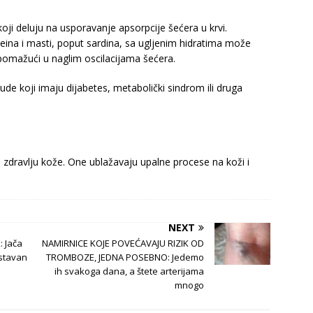
oji deluju na usporavanje apsorpcije šećera u krvi.
ina i masti, poput sardina, sa ugljenim hidratima može
pomažući u naglim oscilacijama šećera.
de koji imaju dijabetes, metabolički sindrom ili druga
 u zdravlju kože. One ublažavaju upalne procese na koži i
NEXT
: Jača
NAMIRNICE KOJE POVEĆAVAJU RIZIK OD
ostavan
TROMBOZE, JEDNA POSEBNO: Jedemo
ih svakoga dana, a štete arterijama
mnogo