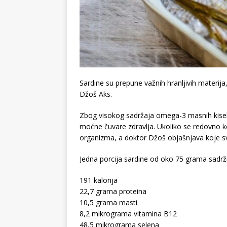
Sardine su prepune važnih hranljivih materija,
Džoš Aks.
Zbog visokog sadržaja omega-3 masnih kiselin
moćne čuvare zdravlja. Ukoliko se redovno 
organizma, a doktor Džoš objašnjava koje sv
Jedna porcija sardine od oko 75 grama sadrži 
191 kalorija
22,7 grama proteina
10,5 grama masti
8,2 mikrograma vitamina B12
48,5 mikrograma selena