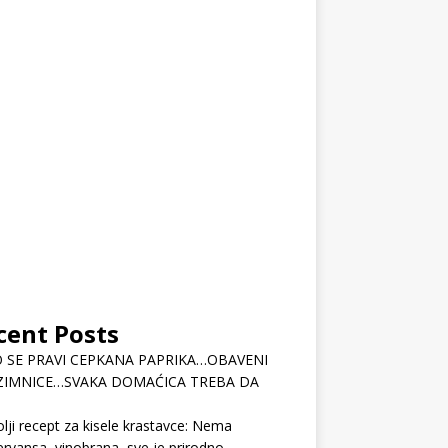
cent Posts
 SE PRAVI CEPKANA PAPRIKA…OBAVENI
ZIMNICE…SVAKA DOMAĆICA TREBA DA
lji recept za kisele krastavce: Nema
rvansa, vinobrana, sve je prirodno