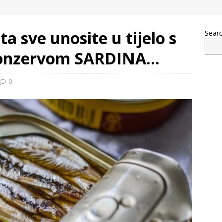
 sve unosite u tijelo s
Sear
konzervom SARDINA…
0