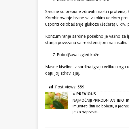
Sardine su prepune zdravih masti i proteina, k
Kombinovanje hrane sa visokim udelom prote
usporiti oslobađanje glukoze (šećera) u krv, 
Konzumiranje sardine posebno je važno za lju
stanja povezana sa rezistencijom na insulin.
Poboljšava izgled kože
Masne kiseline iz sardina igraju veliku ulogu
daju joj zdravi sjaj.
Post Views:
559
PREVIOUS
NAJMOĆNIJI PRIRODNI ANTIBIOTIK
imunitet i štiti od bolesti, a jedn
je za napraviti…