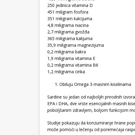
250 jedinica vitamina D
451 miligram fosfora
351 miligram kalcijuma
4,8 miligrama niacina
2,7 miligrama gvožđa
365 miligrama kalijuma
35,9 miligrama magnezijuma
0,2 miligrama bakra
1,9 miligrama vitamina E
0,2 miligrama vitamina B6
1,2 miligrama cinka
Obiluju Omega 3-masnim kiselinama
Sardine su jedan od najboljih prirodnih izvor
EPA i DHA, dve vrste esencijalnih masnih kisel
poboljšanim zdravljem, boljom funkcijom moz
Studije pokazuju da konzumiranje hrane pop
može pomoći u lečenju od poremećaja raspol