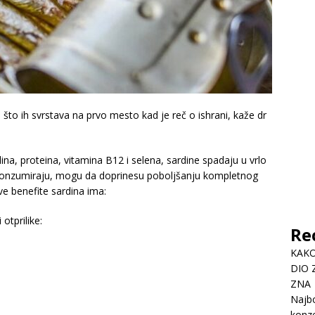
 što ih svrstava na prvo mesto kad je reč o ishrani, kaže dr
a, proteina, vitamina B12 i selena, sardine spadaju u vrlo
konzumiraju, mogu da doprinesu poboljšanju kompletnog
e benefite sardina ima:
otprilike:
Re
KAKO
DIO 
ZNA
Najbo
konze