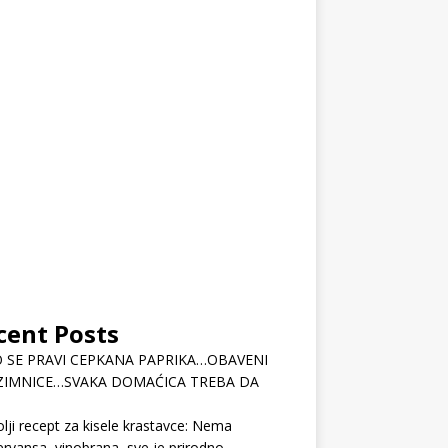
cent Posts
 SE PRAVI CEPKANA PAPRIKA…OBAVENI
ZIMNICE…SVAKA DOMAĆICA TREBA DA
lji recept za kisele krastavce: Nema
rvansa, vinobrana, sve je prirodno