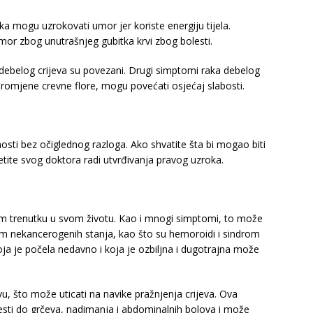
aka mogu uzrokovati umor jer koriste energiju tijela.
or zbog unutrašnjeg gubitka krvi zbog bolesti.
belog crijeva su povezani. Drugi simptomi raka debelog
romjene crevne flore, mogu povećati osjećaj slabosti.
nosti bez očiglednog razloga. Ako shvatite šta bi mogao biti
tite svog doktora radi utvrđivanja pravog uzroka.
m trenutku u svom životu. Kao i mnogi simptomi, to može
om nekancerogenih stanja, kao što su hemoroidi i sindrom
ja je počela nedavno i koja je ozbiljna i dugotrajna može
vu, što može uticati na navike pražnjenja crijeva. Ova
sti do grčeva, nadimanja i abdominalnih bolova i može