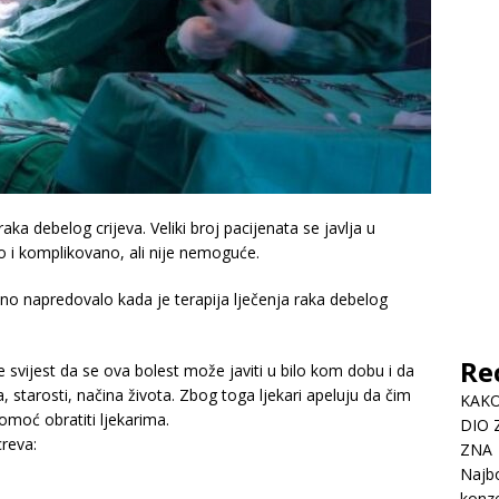
raka debelog crijeva. Veliki broj pacijenata se javlja u
ko i komplikovano, ali nije nemoguće.
ično napredovalo kada je terapija lječenja raka debelog
Re
 svijest da se ova bolest može javiti u bilo kom dobu i da
 starosti, načina života. Zbog toga ljekari apeluju da čim
KAKO
omoć obratiti ljekarima.
DIO 
reva:
ZNA
Najbo
konze