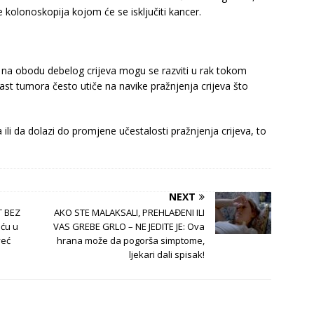
je kolonoskopija kojom će se isključiti kancer.
ja na obodu debelog crijeva mogu se razviti u rak tokom
rast tumora često utiče na navike pražnjenja crijeva što
đa ili da dolazi do promjene učestalosti pražnjenja crijeva, to
NEXT
T BEZ
AKO STE MALAKSALI, PREHLAĐENI ILI
oću u
VAS GREBE GRLO – NE JEDITE JE: Ova
već
hrana može da pogorša simptome,
ljekari dali spisak!