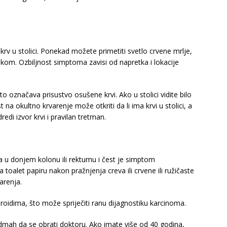
krv u stolici. Ponekad možete primetiti svetlo crvene mrlje,
okom. Ozbiljnost simptoma zavisi od napretka i lokacije
što označava prisustvo osušene krvi. Ako u stolici vidite bilo
 na okultno krvarenje može otkriti da li ima krvi u stolici, a
di izvor krvi i pravilan tretman.
a u donjem kolonu ili rektumu i čest je simptom
toalet papiru nakon pražnjenja creva ili crvene ili ružičaste
arenja.
roidima, što može spriječiti ranu dijagnostiku karcinoma.
odmah da se obrati doktoru. Ako imate više od 40 godina,