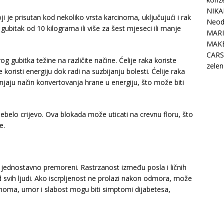
NIKA
 je prisutan kod nekoliko vrsta karcinoma, uključujući i rak
Neodo
ubitak od 10 kilograma ili više za šest mjeseci ili manje
MARI
MAK
CARS
 gubitka težine na različite načine. Ćelije raka koriste
zelen
oristi energiju dok radi na suzbijanju bolesti. Ćelije raka
jaju način konvertovanja hrane u energiju, što može biti
ebelo crijevo. Ova blokada može uticati na crevnu floru, što
e.
jednostavno premoreni. Rastrzanost između posla i ličnih
svih ljudi. Ako iscrpljenost ne prolazi nakon odmora, može
cinoma, umor i slabost mogu biti simptomi dijabetesa,