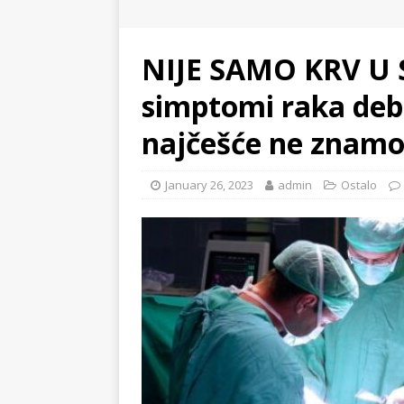
NIJE SAMO KRV U 
simptomi raka debe
najčešće ne znam
January 26, 2023
admin
Ostalo