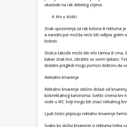
ukazivati na rak debelog crijeva.
Krv u stolici
Znak upozorenja za rak kolona ili rektuma je 
a naredni put možda neće biti vidljive golim 
bolesti.
Stolica takođe može biti vrlo tamna ili crna, 
kakav znak krvi, obratite se svom ljekaru. Test
dodatni pregledi mogu pomoći doktoru da odre
Rektalno krvarenje
Rektalno krvarenje obično dolazi od krvarenj
kolorektalnog karcinoma. Svetlo crvena krv na 
vode u WC šolji mogu biti znaci rektalnog krv
Ljudi često pripisuju rektalno krvarenje hemo
Svako ko doživi krvarenje iz rektuma treba 