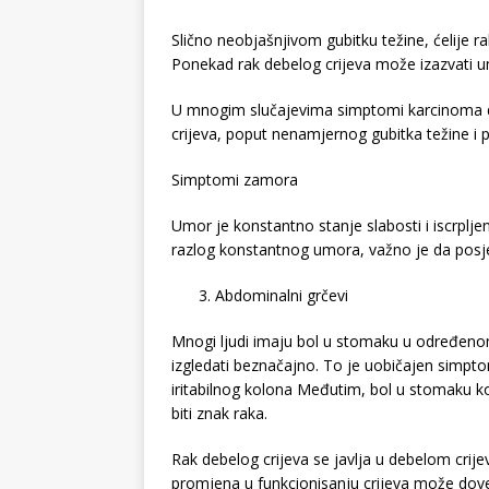
Slično neobjašnjivom gubitku težine, ćelije r
Ponekad rak debelog crijeva može izazvati um
U mnogim slučajevima simptomi karcinoma de
crijeva, poput nenamjernog gubitka težine i p
Simptomi zamora
Umor je konstantno stanje slabosti i iscrplje
razlog konstantnog umora, važno je da posje
Abdominalni grčevi
Mnogi ljudi imaju bol u stomaku u određeno
izgledati beznačajno. To je uobičajen simpt
iritabilnog kolona Međutim, bol u stomaku ko
biti znak raka.
Rak debelog crijeva se javlja u debelom crije
promjena u funkcionisanju crijeva može dove