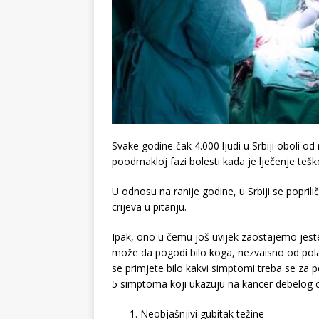
Svake godine čak 4.000 ljudi u Srbiji oboli od 
poodmakloj fazi bolesti kada je lječenje teš
U odnosu na ranije godine, u Srbiji se popril
crijeva u pitanju.
Ipak, ono u čemu još uvijek zaostajemo jeste
može da pogodi bilo koga, nezvaisno od pola,
se primjete bilo kakvi simptomi treba se za p
5 simptoma koji ukazuju na kancer debelog c
Neobjašnjivi gubitak težine