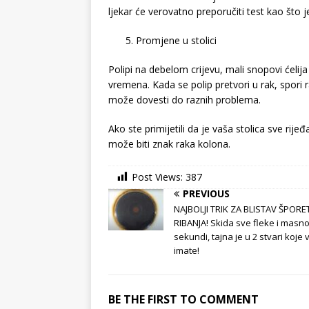
ljekar će verovatno preporučiti test kao što 
Promjene u stolici
Polipi na debelom crijevu, mali snopovi ćeli
vremena. Kada se polip pretvori u rak, spori 
može dovesti do raznih problema.
Ako ste primijetili da je vaša stolica sve rije
može biti znak raka kolona.
Post Views:
387
PREVIOUS
NAJBOLJI TRIK ZA BLISTAV ŠPORE
RIBANJA! Skida sve fleke i masn
sekundi, tajna je u 2 stvari koje 
imate!
BE THE FIRST TO COMMENT