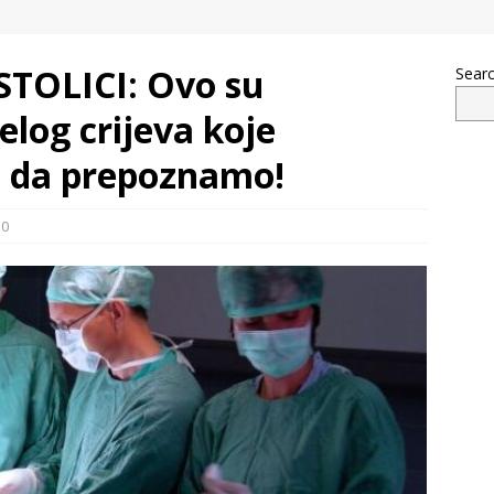
STOLICI: Ovo su
Sear
log crijeva koje
o da prepoznamo!
0