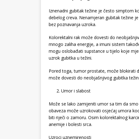
Iznenadni gubitak težine je često simptom koji
debelog creva. Nenamjeran gubitak težine je g
bez poznavanja uzroka.
Kolorektalni rak može dovesti do neobjašnjivog
mnogo zaliha energije, a imuni sistem takođe k
mogu oslobađati supstance u tijelo koje mjen
uzrok gubitka u težini.
Pored toga, tumor prostate, može blokirati d
može dovesti do neobjašnjivog gubitka težin
Umor i slabost
Može se lako zamijeniti umor sa tim da smo 
obaveza može uzrokovati osjećaj umora kod 
biti riječi o zamoru. Osim kolorektalnog kar
anemije i bolesti srca.
Uzroci uznemirenosti