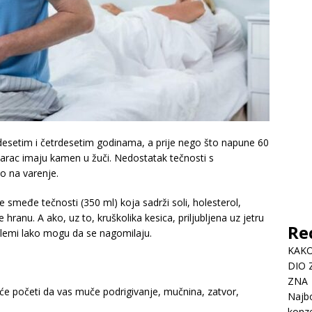
idesetim i četrdesetim godinama, a prije nego što napune 60
karac imaju kamen u žuči. Nedostatak tečnosti s
mo na varenje.
e smeđe tečnosti (350 ml) koja sadrži soli, holesterol,
te hranu. A ako, uz to, kruškolika kesica, priljubljena uz jetru
Re
oblemi lako mogu da se nagomilaju.
KAKO
DIO 
ZNA
će početi da vas muče podrigivanje, mučnina, zatvor,
Najbo
konze