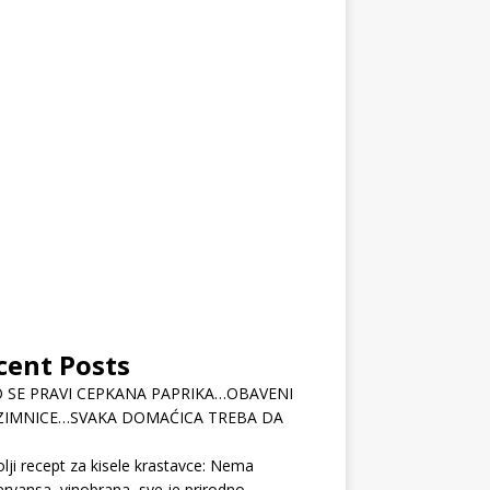
cent Posts
 SE PRAVI CEPKANA PAPRIKA…OBAVENI
ZIMNICE…SVAKA DOMAĆICA TREBA DA
lji recept za kisele krastavce: Nema
rvansa, vinobrana, sve je prirodno