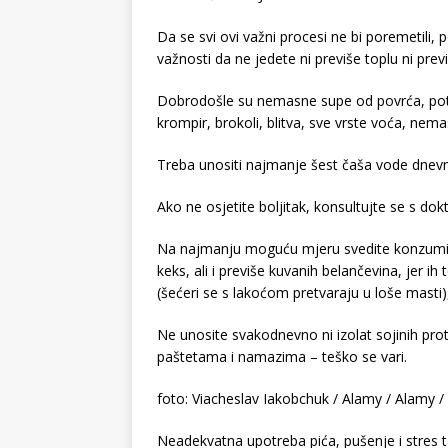
Da se svi ovi važni procesi ne bi poremetili,
važnosti da ne jedete ni previše toplu ni prev
Dobrodošle su nemasne supe od povrća, potaži
krompir, brokoli, blitva, sve vrste voća, ne
Treba unositi najmanje šest čaša vode dnevno,
Ako ne osjetite boljitak, konsultujte se s d
Na najmanju moguću mjeru svedite konzumira
keks, ali i previše kuvanih belančevina, jer i
(šećeri se s lakoćom pretvaraju u loše masti),
Ne unosite svakodnevno ni izolat sojinih pro
paštetama i namazima – teško se vari.
foto: Viacheslav Iakobchuk / Alamy / Alamy /
Neadekvatna upotreba pića, pušenje i stres 