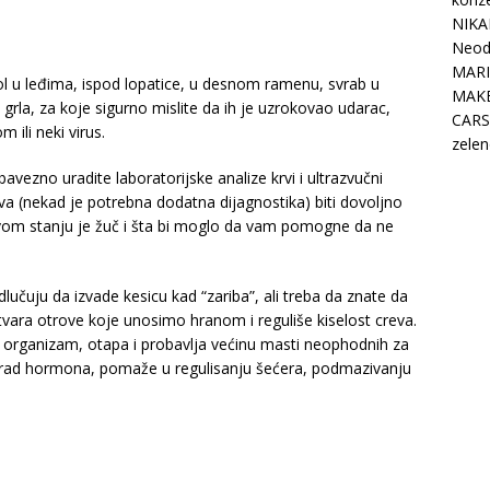
NIKA
Neodo
MARI
l u leđima, ispod lopatice, u desnom ramenu, svrab u
MAK
grla, za koje sigurno mislite da ih je uzrokovao udarac,
CARS
ili neki virus.
zelen
avezno uradite laboratorijske analize krvi i ultrazvučni
a (nekad je potrebna dodatna dijagnostika) biti dovoljno
kvom stanju je žuč i šta bi moglo da vam pomogne da ne
lučuju da izvade kesicu kad “zariba”, ali treba da znate da
tvara otrove koje unosimo hranom i reguliše kiselost creva.
u organizam, otapa i probavlja većinu masti neophodnih za
na rad hormona, pomaže u regulisanju šećera, podmazivanju