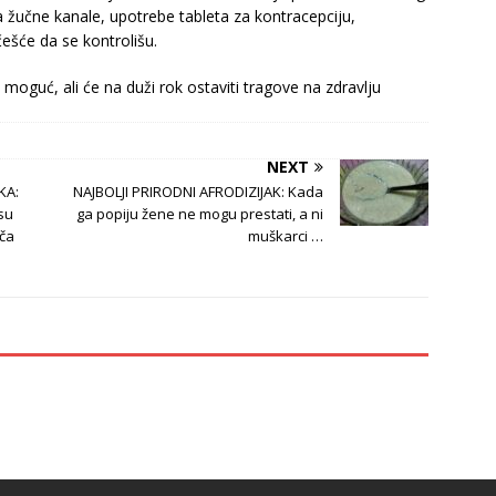
a žučne kanale, upotrebe tableta za kontracepciju,
ešće da se kontrolišu.
 moguć, ali će na duži rok ostaviti tragove na zdravlju
NEXT
KA:
NAJBOLJI PRIRODNI AFRODIZIJAK: Kada
 su
ga popiju žene ne mogu prestati, a ni
ača
muškarci …