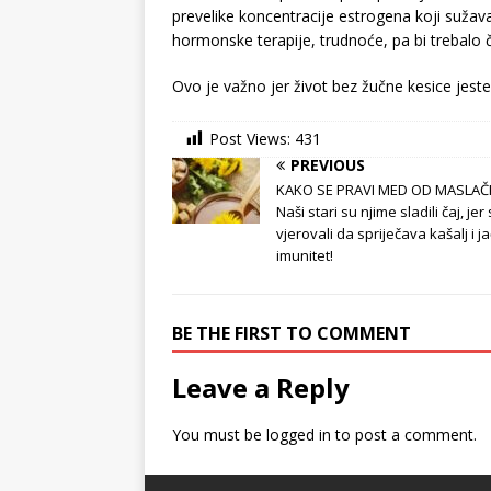
prevelike koncentracije estrogena koji sužav
hormonske terapije, trudnoće, pa bi trebalo č
Ovo je važno jer život bez žučne kesice jeste
Post Views:
431
PREVIOUS
KAKO SE PRAVI MED OD MASLAČ
Naši stari su njime sladili čaj, jer
vjerovali da spriječava kašalj i j
imunitet!
BE THE FIRST TO COMMENT
Leave a Reply
You must be
logged in
to post a comment.