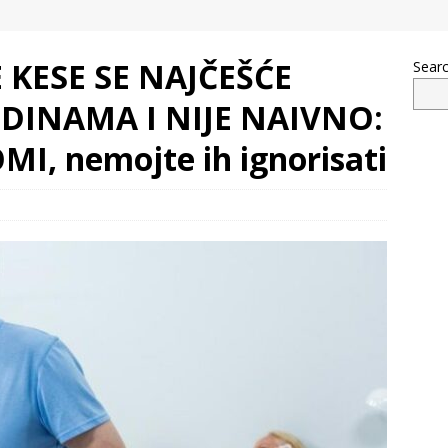
 KESE SE NAJČEŠĆE
Sear
ODINAMA I NIJE NAIVNO:
MI, nemojte ih ignorisati