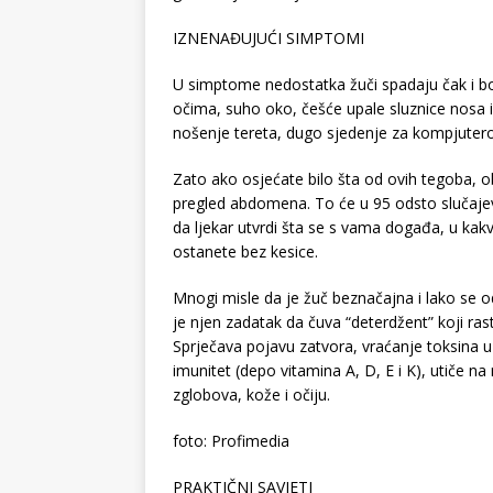
IZNENAĐUJUĆI SIMPTOMI
U simptome nedostatka žuči spadaju čak i bo
očima, suho oko, češće upale sluznice nosa i 
nošenje tereta, dugo sjedenje za kompjuterom 
Zato ako osjećate bilo šta od ovih tegoba, ob
pregled abdomena. To će u 95 odsto slučajev
da ljekar utvrdi šta se s vama događa, u ka
ostanete bez kesice.
Mnogi misle da je žuč beznačajna i lako se od
je njen zadatak da čuva “deterdžent” koji ras
Sprječava pojavu zatvora, vraćanje toksina 
imunitet (depo vitamina A, D, E i K), utiče 
zglobova, kože i očiju.
foto: Profimedia
PRAKTIČNI SAVJETI