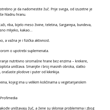
 potrebno je da nadomestite žuč. Prije svega, od izuzetne je
iše hladnu hranu.
, riba, bijelo meso živine, teletina, šargarepa, bundeva,
masno mlijeko, kakao…
 a važna je i fizička aktivnost.
oktorom o upotrebi suplemenata.
nje nutritivno siromašne hrane bez enzima – krekere,
h toplota uništava. Smanjite i broj masnih obroka, slatko
 orašaste plodove i puter od kikirikija.
teina, kojeg ima u velikim količinama u vegetarijanskim
 Profimedia
takođe uništavaju žuč, a žene su sklonije problemima i zbog