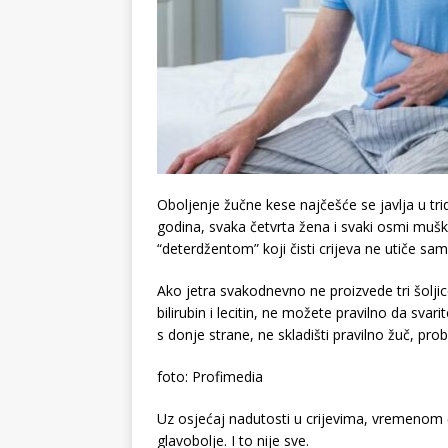
Oboljenje žučne kese najčešće se javlja u tr
godina, svaka četvrta žena i svaki osmi muš
“deterdžentom” koji čisti crijeva ne utiče sa
Ako jetra svakodnevno ne proizvede tri šoljic
bilirubin i lecitin, ne možete pravilno da svari
s donje strane, ne skladišti pravilno žuč, pr
foto: Profimedia
Uz osjećaj nadutosti u crijevima, vremenom 
glavobolje. I to nije sve.