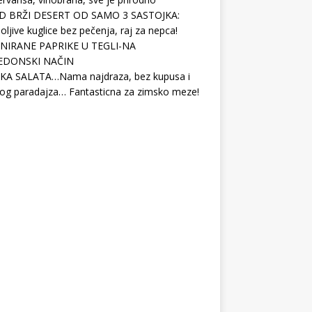
D BRŽI DESERT OD SAMO 3 SASTOJKA:
ljive kuglice bez pečenja, raj za nepca!
NIRANE PAPRIKE U TEGLI-NA
EDONSKI NAČIN
KA SALATA…Nama najdraza, bez kupusa i
og paradajza… Fantasticna za zimsko meze!