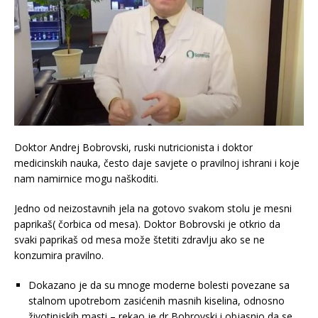
Doktor Andrej Bobrovski, ruski nutricionista i doktor
medicinskih nauka, često daje savjete o pravilnoj ishrani i koje
nam namirnice mogu naškoditi.
Jedno od neizostavnih jela na gotovo svakom stolu je mesni
paprikaš( čorbica od mesa). Doktor Bobrovski je otkrio da
svaki paprikaš od mesa može štetiti zdravlju ako se ne
konzumira pravilno.
Dokazano je da su mnoge moderne bolesti povezane sa
stalnom upotrebom zasićenih masnih kiselina, odnosno
životinjskih masti – rekao je dr Bobrovski i objasnio da se