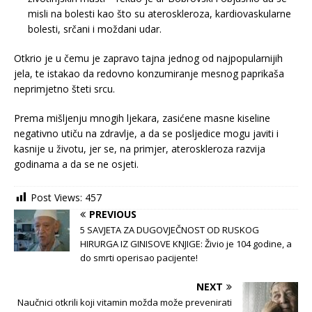
misli na bolesti kao što su ateroskleroza, kardiovaskularne
bolesti, srčani i moždani udar.
Otkrio je u čemu je zapravo tajna jednog od najpopularnijih
jela, te istakao da redovno konzumiranje mesnog paprikaša
neprimjetno šteti srcu.
Prema mišljenju mnogih ljekara, zasićene masne kiseline
negativno utiču na zdravlje, a da se posljedice mogu javiti i
kasnije u životu, jer se, na primjer, ateroskleroza razvija
godinama a da se ne osjeti.
Post Views:
457
PREVIOUS
5 SAVJETA ZA DUGOVJEČNOST OD RUSKOG
HIRURGA IZ GINISOVE KNJIGE: Živio je 104 godine, a
do smrti operisao pacijente!
NEXT
Naučnici otkrili koji vitamin možda može prevenirati