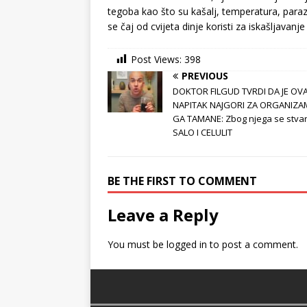
tegoba kao što su kašalj, temperatura, paraz
se čaj od cvijeta dinje koristi za iskašljavanje
Post Views:
398
PREVIOUS
DOKTOR FILGUD TVRDI DA JE OVA
NAPITAK NAJGORI ZA ORGANIZAM
GA TAMANE: Zbog njega se stva
SALO I CELULIT
BE THE FIRST TO COMMENT
Leave a Reply
You must be
logged in
to post a comment.