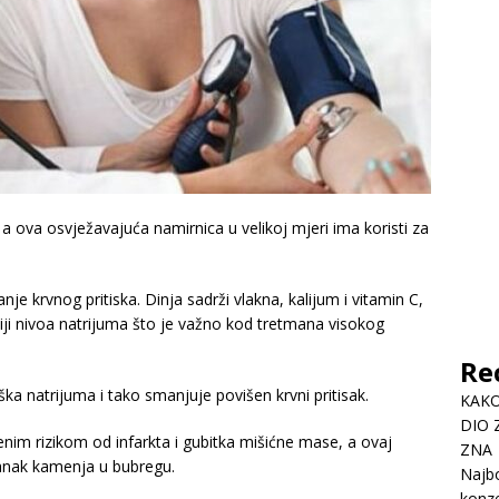
a ova osvježavajuća namirnica u velikoj mjeri ima koristi za
nje krvnog pritiska. Dinja sadrži vlakna, kalijum i vitamin C,
i nivoa natrijuma što je važno kod tretmana visokog
Re
a natrijuma i tako smanjuje povišen krvni pritisak.
KAKO
DIO 
nim rizikom od infarkta i gubitka mišićne mase, a ovaj
ZNA
tanak kamenja u bubregu.
Najbo
konze