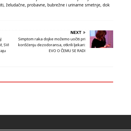
iti, želudačne, probavne, bubrežne i urinarne smetnje, dok
NEXT
J
Simptom raka dojke možemo uočiti pri
, SVI
korišćenju dezodoransa, otkrili ljekari:
raju
EVO O ČEMU SE RADI