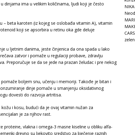
 u dinjama ima u velikim količinama, ljudi koji je često
NIKA
Neodo
MARI
iju – beta karoten (iz kojeg se oslobađa vitamin A), vitamin
MAK
rotenoid koji se apsorbira u retinu oka gde deluje
CARS
zelen
je u ljetnim danima, jeste činjenica da ona spada u lako
prečava zatvor i pomaže u regulaciji probave, zdravlju
jeva. Preporučuje se da se jede na prazan želudac i pre nekog
koji pomaže boljem snu, učenju i memoriji. Takođe je bitan i
 konzumiranje dinje pomaže u smanjenju oksidativnog
gu dovesti do razvoja artritisa.
a kožu i kosu, budući da je ovaj vitamin nužan za
encijalan je za njihov rast.
e proteine, vlakna i omega-3 masne kiseline u obliku alfa-
sjemenki drevno su ljekovito sredstvo za liječenje raznih