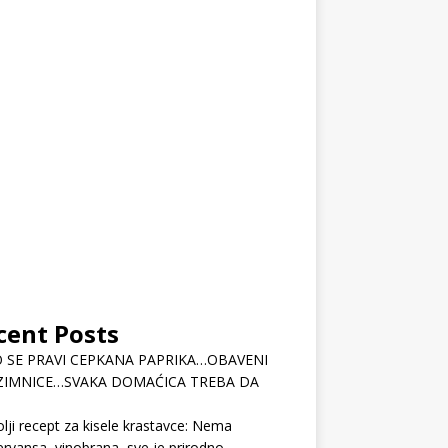
cent Posts
 SE PRAVI CEPKANA PAPRIKA…OBAVENI
ZIMNICE…SVAKA DOMAĆICA TREBA DA
lji recept za kisele krastavce: Nema
rvansa, vinobrana, sve je prirodno