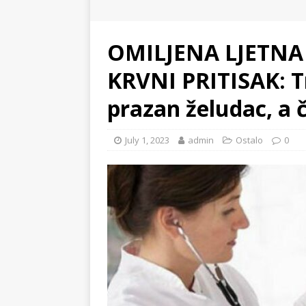
OMILJENA LJETNA
KRVNI PRITISAK: Tr
prazan želudac, a č
July 1, 2023
admin
Ostalo
0