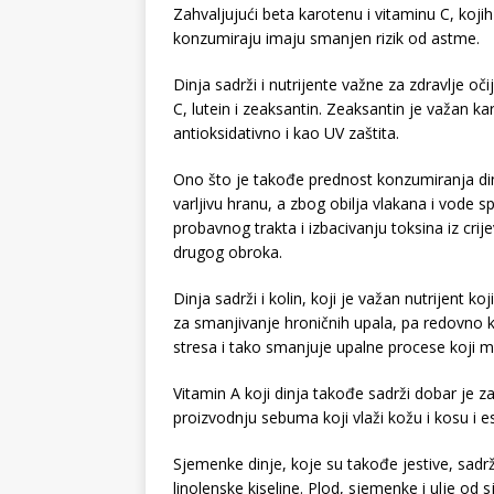
Zahvaljujući beta karotenu i vitaminu C, kojih
konzumiraju imaju smanjen rizik od astme.
Dinja sadrži i nutrijente važne za zdravlje oč
C, lutein i zeaksantin. Zeaksantin je važan ka
antioksidativno i kao UV zaštita.
Ono što je takođe prednost konzumiranja din
varljivu hranu, a zbog obilja vlakana i vode s
probavnog trakta i izbacivanju toksina iz cri
drugog obroka.
Dinja sadrži i kolin, koji je važan nutrijent 
za smanjivanje hroničnih upala, pa redovno
stresa i tako smanjuje upalne procese koji mo
Vitamin A koji dinja takođe sadrži dobar je z
proizvodnju sebuma koji vlaži kožu i kosu i es
Sjemenke dinje, koje su takođe jestive, sadrž
linolenske kiseline. Plod, sjemenke i ulje od 