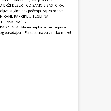
D BRŽI DESERT OD SAMO 3 SASTOJKA:
ljive kuglice bez pečenja, raj za nepca!
NIRANE PAPRIKE U TEGLI-NA
EDONSKI NAČIN
KA SALATA…Nama najdraza, bez kupusa i
og paradajza… Fantasticna za zimsko meze!