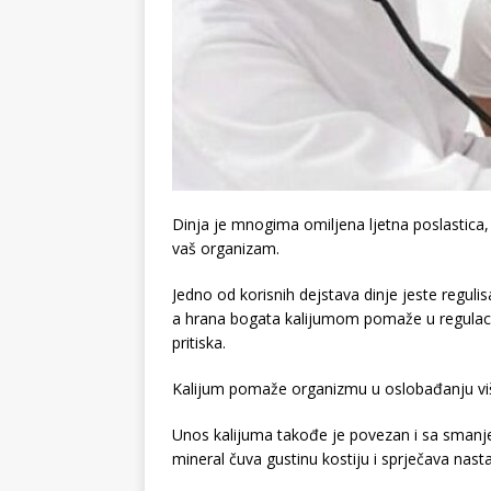
Dinja je mnogima omiljena ljetna poslastica, 
vaš organizam.
Jedno od korisnih dejstava dinje jeste regulisa
a hrana bogata kalijumom pomaže u regulacij
pritiska.
Kalijum pomaže organizmu u oslobađanju višk
Unos kalijuma takođe je povezan i sa smanje
mineral čuva gustinu kostiju i sprječava nas