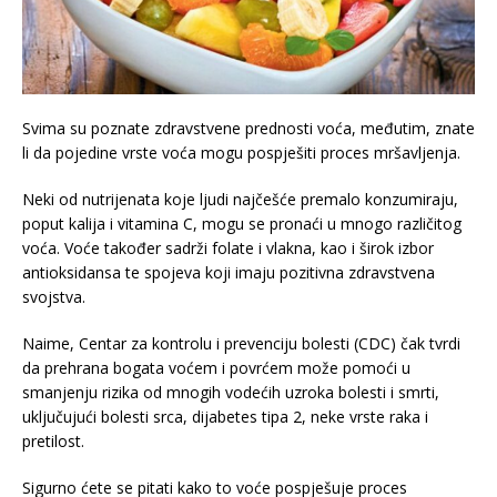
Svima su poznate zdravstvene prednosti voća, međutim, znate
li da pojedine vrste voća mogu pospješiti proces mršavljenja.
Neki od nutrijenata koje ljudi najčešće premalo konzumiraju,
poput kalija i vitamina C, mogu se pronaći u mnogo različitog
voća. Voće također sadrži folate i vlakna, kao i širok izbor
antioksidansa te spojeva koji imaju pozitivna zdravstvena
svojstva.
Naime, Centar za kontrolu i prevenciju bolesti (CDC) čak tvrdi
da prehrana bogata voćem i povrćem može pomoći u
smanjenju rizika od mnogih vodećih uzroka bolesti i smrti,
uključujući bolesti srca, dijabetes tipa 2, neke vrste raka i
pretilost.
Sigurno ćete se pitati kako to voće pospješuje proces