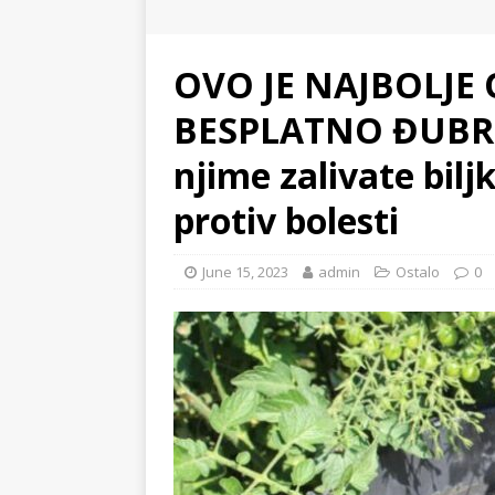
OVO JE NAJBOLJE
BESPLATNO ĐUBRIV
njime zalivate bilj
protiv bolesti
June 15, 2023
admin
Ostalo
0