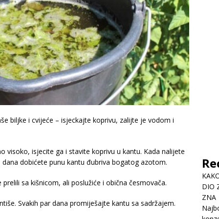
 biljke i cvijeće – isjeckajte koprivu, zalijte je vodom i
o visoko, isjecite ga i stavite koprivu u kantu. Kada nalijete
Re
ko dana dobićete punu kantu đubriva bogatog azotom.
KAKO
 prelili sa kišnicom, ali poslužiće i obična česmovača.
DIO 
ZNA
entiše. Svakih par dana promiješajte kantu sa sadržajem.
Najbo
konze