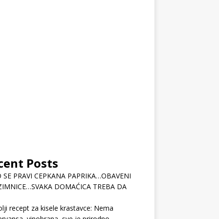
cent Posts
 SE PRAVI CEPKANA PAPRIKA…OBAVENI
ZIMNICE…SVAKA DOMAĆICA TREBA DA
lji recept za kisele krastavce: Nema
rvansa, vinobrana, sve je prirodno