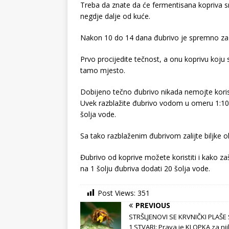
Treba da znate da će fermentisana kopriva s
negdje dalje od kuće.
Nakon 10 do 14 dana đubrivo je spremno za
Prvo procijedite tečnost, a onu koprivu koju 
tamo mjesto.
Dobijeno tečno đubrivo nikada nemojte koristit
Uvek razblažite đubrivo vodom u omeru 1:10.
šolja vode.
Sa tako razblaženim đubrivom zalijte biljke o
Đubrivo od koprive možete koristiti i kako zašt
na 1 šolju đubriva dodati 20 šolja vode.
Post Views:
351
PREVIOUS
STRŠLJENOVI SE KRVNIČKI PLAŠ
1 STVARI: Prava je KLOPKA za nj