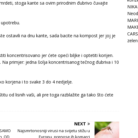
mrdeti, stoga kante sa ovim prirodnim đubrivo čuvajte
NIKA
Neodo
MARI
 upotrebu.
MAK
CARS
ste ostavili na dnu kante, sada bacite na kompost jer joj je
zelen
i koncentrisovano jer ćete opeći biljke i optetiti korijen.
 Na primjer: jedna šolja koncentrisanog tečnog đubriva i 10
ko korjena i to svake 3 do 4 nedjelje.
itu od lisnih vaši, ali pre toga razblažite ga tako što ćete
NEXT
E SAMO
Najsmrtonosniji virusi na svijetu stižu u
ih, OD
Evropu, prenose ih komarci