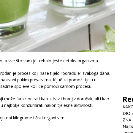
jno, a sve što vam je trebalo jeste detoks organizma.
irodan je proces koji naše tijelo ”odrađuje” svakoga dana,
 nazivani pukim prevarama. Ključ za pomoć tijelu u
oje sadrže spojeve koji će pomoći samom procesu.
Re
i može funkcionirati kao zdrav i hranjiv doručak, ali i kao
u najbolje konzumirati nakon tjelesne aktivnosti.
KAKO
DIO 
ji topi kilograme i čisti organizam.
ZNA
Najbo
konze