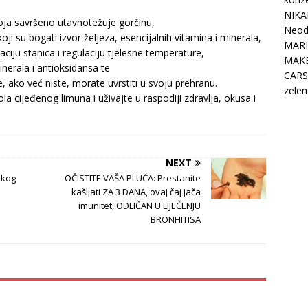
NIKA
koja savršeno utavnotežuje gorčinu,
Neodo
oji su bogati izvor željeza, esencijalnih vitamina i minerala,
MARI
aciju stanica i regulaciju tjelesne temperature,
MAK
inerala i antioksidansa te
CARS
 ako već niste, morate uvrstiti u svoju prehranu.
zelen
a cijeđenog limuna i uživajte u raspodiji zdravlja, okusa i
NEXT
akog
OČISTITE VAŠA PLUĆA: Prestanite
kašljati ZA 3 DANA, ovaj čaj jača
imunitet, ODLIČAN U LIJEČENJU
BRONHITISA