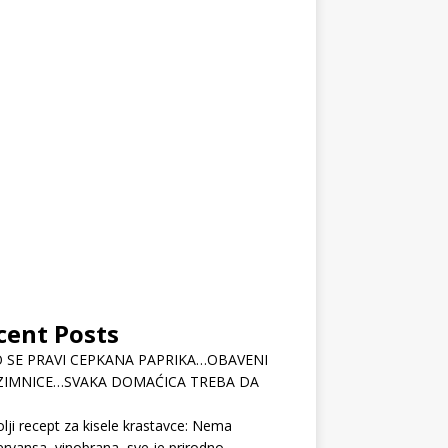
cent Posts
 SE PRAVI CEPKANA PAPRIKA…OBAVENI
ZIMNICE…SVAKA DOMAĆICA TREBA DA
lji recept za kisele krastavce: Nema
rvansa, vinobrana, sve je prirodno