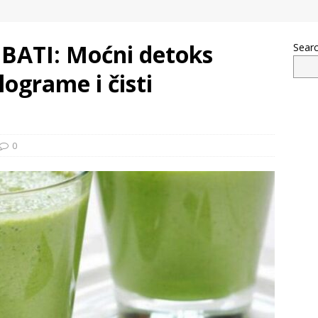
ATI: Moćni detoks
Sear
lograme i čisti
0