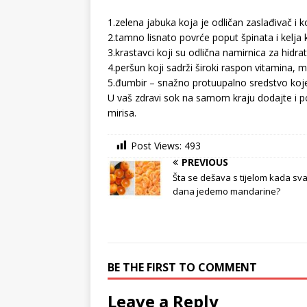
1.zelena jabuka koja je odličan zaslađivač i 
2.tamno lisnato povrće poput špinata i kelja k
3.krastavci koji su odlična namirnica za hidrat
4.peršun koji sadrži široki raspon vitamina, m
5.đumbir – snažno protuupalno sredstvo koje,
U vaš zdravi sok na samom kraju dodajte i pol
mirisa.
Post Views:
493
PREVIOUS
Šta se dešava s tijelom kada sv
dana jedemo mandarine?
BE THE FIRST TO COMMENT
Leave a Reply