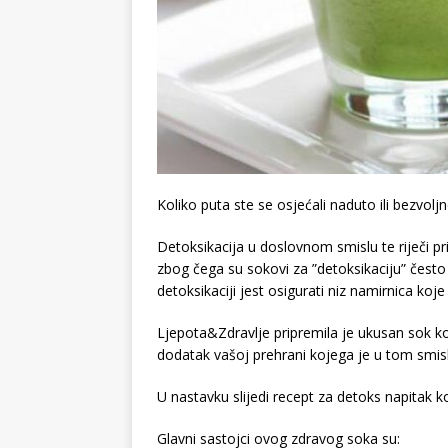
Koliko puta ste se osjećali naduto ili bezvol
Detoksikacija u doslovnom smislu te riječi pr
zbog čega su sokovi za ”detoksikaciju” često
detoksikaciji jest osigurati niz namirnica k
Ljepota&Zdravlje pripremila je ukusan sok koj
dodatak vašoj prehrani kojega je u tom smisl
U nastavku slijedi recept za detoks napitak ko
Glavni sastojci ovog zdravog soka su: