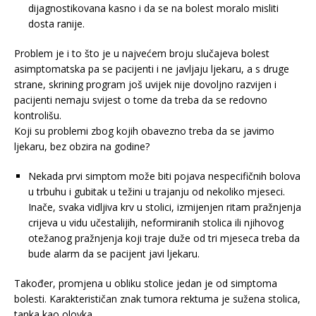
dijagnostikovana kasno i da se na bolest moralo misliti
dosta ranije.
Problem je i to što je u najvećem broju slučajeva bolest
asimptomatska pa se pacijenti i ne javljaju ljekaru, a s druge
strane, skrining program još uvijek nije dovoljno razvijen i
pacijenti nemaju svijest o tome da treba da se redovno
kontrolišu.
Koji su problemi zbog kojih obavezno treba da se javimo
ljekaru, bez obzira na godine?
Nekada prvi simptom može biti pojava nespecifičnih bolova
u trbuhu i gubitak u težini u trajanju od nekoliko mjeseci.
Inače, svaka vidljiva krv u stolici, izmijenjen ritam pražnjenja
crijeva u vidu učestalijih, neformiranih stolica ili njihovog
otežanog pražnjenja koji traje duže od tri mjeseca treba da
bude alarm da se pacijent javi ljekaru.
Također, promjena u obliku stolice jedan je od simptoma
bolesti. Karakterističan znak tumora rektuma je sužena stolica,
tanka kao olovka.