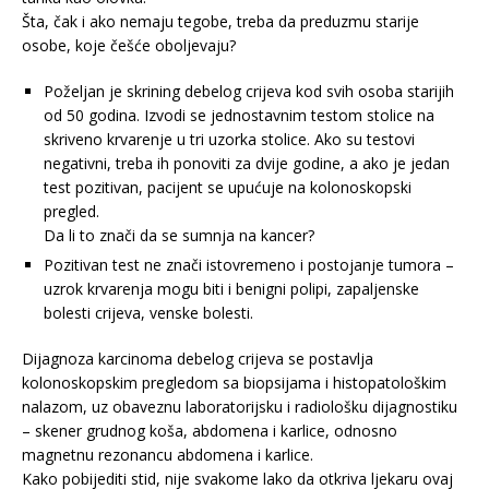
Šta, čak i ako nemaju tegobe, treba da preduzmu starije
osobe, koje češće oboljevaju?
Poželjan je skrining debelog crijeva kod svih osoba starijih
od 50 godina. Izvodi se jednostavnim testom stolice na
skriveno krvarenje u tri uzorka stolice. Ako su testovi
negativni, treba ih ponoviti za dvije godine, a ako je jedan
test pozitivan, pacijent se upućuje na kolonoskopski
pregled.
Da li to znači da se sumnja na kancer?
Pozitivan test ne znači istovremeno i postojanje tumora –
uzrok krvarenja mogu biti i benigni polipi, zapaljenske
bolesti crijeva, venske bolesti.
Dijagnoza karcinoma debelog crijeva se postavlja
kolonoskopskim pregledom sa biopsijama i histopatološkim
nalazom, uz obaveznu laboratorijsku i radiološku dijagnostiku
– skener grudnog koša, abdomena i karlice, odnosno
magnetnu rezonancu abdomena i karlice.
Kako pobijediti stid, nije svakome lako da otkriva ljekaru ovaj