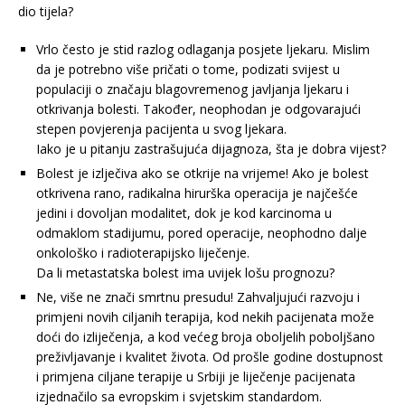
dio tijela?
Vrlo često je stid razlog odlaganja posjete ljekaru. Mislim
da je potrebno više pričati o tome, podizati svijest u
populaciji o značaju blagovremenog javljanja ljekaru i
otkrivanja bolesti. Također, neophodan je odgovarajući
stepen povjerenja pacijenta u svog ljekara.
Iako je u pitanju zastrašujuća dijagnoza, šta je dobra vijest?
Bolest je izlječiva ako se otkrije na vrijeme! Ako je bolest
otkrivena rano, radikalna hirurška operacija je najčešće
jedini i dovoljan modalitet, dok je kod karcinoma u
odmaklom stadijumu, pored operacije, neophodno dalje
onkološko i radioterapijsko liječenje.
Da li metastatska bolest ima uvijek lošu prognozu?
Ne, više ne znači smrtnu presudu! Zahvaljujući razvoju i
primjeni novih ciljanih terapija, kod nekih pacijenata može
doći do izliječenja, a kod većeg broja oboljelih poboljšano
preživljavanje i kvalitet života. Od prošle godine dostupnost
i primjena ciljane terapije u Srbiji je liječenje pacijenata
izjednačilo sa evropskim i svjetskim standardom.