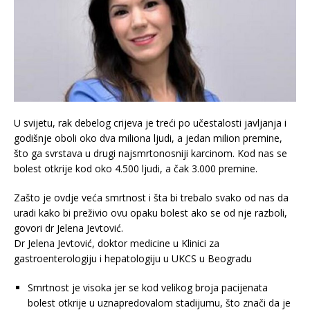
U svijetu, rak debelog crijeva je treći po učestalosti javljanja i
godišnje oboli oko dva miliona ljudi, a jedan milion premine,
što ga svrstava u drugi najsmrtonosniji karcinom. Kod nas se
bolest otkrije kod oko 4.500 ljudi, a čak 3.000 premine.
Zašto je ovdje veća smrtnost i šta bi trebalo svako od nas da
uradi kako bi preživio ovu opaku bolest ako se od nje razboli,
govori dr Jelena Jevtović.
Dr Jelena Jevtović, doktor medicine u Klinici za
gastroenterologiju i hepatologiju u UKCS u Beogradu
Smrtnost je visoka jer se kod velikog broja pacijenata
bolest otkrije u uznapredovalom stadijumu, što znači da je