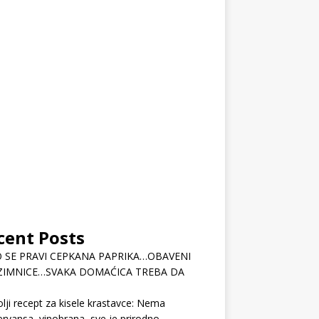
cent Posts
 SE PRAVI CEPKANA PAPRIKA…OBAVENI
ZIMNICE…SVAKA DOMAĆICA TREBA DA
lji recept za kisele krastavce: Nema
rvansa, vinobrana, sve je prirodno