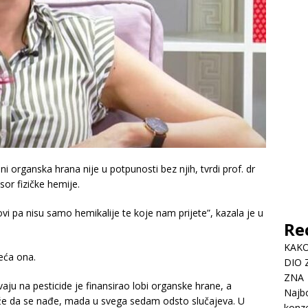
i organska hrana nije u potpunosti bez njih, tvrdi prof. dr
sor fizičke hemije.
ovi pa nisu samo hemikalije te koje nam prijete”, kazala je u
Re
KAKO
jeća ona.
DIO 
ZNA
ju na pesticide je finansirao lobi organske hrane, a
Najbo
že da se nađe, mada u svega sedam odsto slučajeva. U
konze