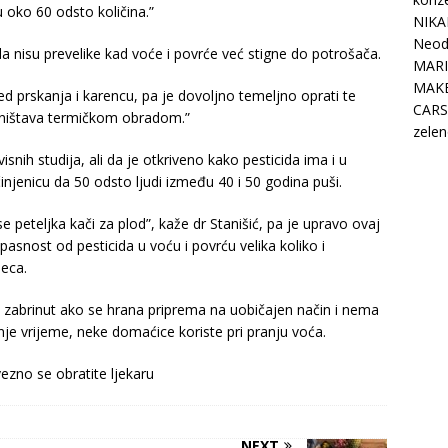
 oko 60 odsto količina.”
NIKA
Neodo
da nisu prevelike kad voće i povrće već stigne do potrošača.
MARI
MAK
ed prskanja i karencu, pa je dovoljno temeljno oprati te
CARS
 uništava termičkom obradom.”
zelen
nih studija, ali da je otkriveno kako pesticida ima i u
njenicu da 50 odsto ljudi između 40 i 50 godina puši.
e peteljka kači za plod”, kaže dr Stanišić, pa je upravo ovaj
opasnost od pesticida u voću i povrću velika koliko i
seca.
o zabrinut ako se hrana priprema na uobičajen način i nema
dnje vrijeme, neke domaćice koriste pri pranju voća.
ezno se obratite ljekaru
NEXT