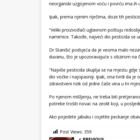
neorganski uzgojenom voću i povrću ima ih u
Ipak, prema njenim riječima, doze tih pestici
“Veliki proizvođači uglavnom poštuju redoslij
namirnice. Takođe, najveći dio pesticida se
Dr Stanišić podsjeća da je veoma malo nezavis
duvanu, što je upozoravajuće s obzirom na či
“Najviše pesticida skuplja se na mjestu gdje s
dio voćke i najopasniji. Ipak, ona tvrdi da je 
zdravstveni rizik od jedne čaše vina u tri mje
Po njenom mišljenju, ne treba biti pretjeran
potrebe trošiti novac na zeolit koji, u poslje
Ako pojedete jabuku i osjetite peckanje obav
Post Views:
359
PREVIOUS