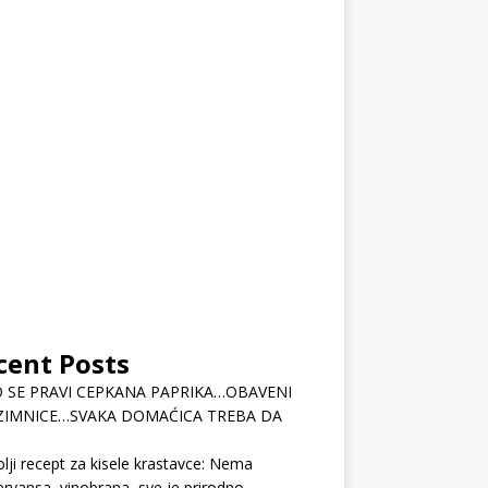
cent Posts
 SE PRAVI CEPKANA PAPRIKA…OBAVENI
ZIMNICE…SVAKA DOMAĆICA TREBA DA
lji recept za kisele krastavce: Nema
rvansa, vinobrana, sve je prirodno