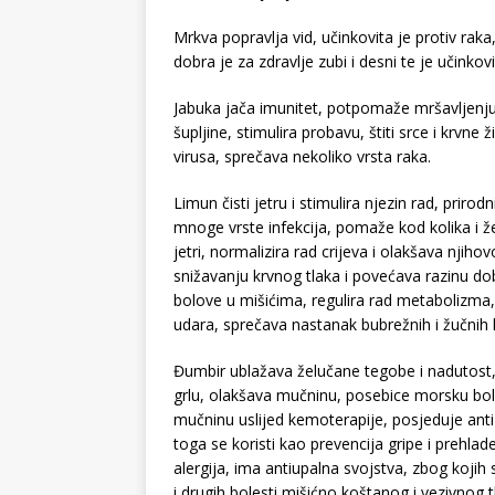
Mrkva popravlja vid, učinkovita je protiv raka
dobra je za zdravlje zubi i desni te je učinkov
Jabuka jača imunitet, potpomaže mršavljenju, s
šupljine, stimulira probavu, štiti srce i krvne
virusa, sprečava nekoliko vrsta raka.
Limun čisti jetru i stimulira njezin rad, prirod
mnoge vrste infekcija, pomaže kod kolika i 
jetri, normalizira rad crijeva i olakšava njiho
snižavanju krvnog tlaka i povećava razinu dob
bolove u mišićima, regulira rad metabolizma, 
udara, sprečava nastanak bubrežnih i žučnih
Đumbir ublažava želučane tegobe i nadutost, 
grlu, olakšava mučninu, posebice morsku bol
mučninu uslijed kemoterapije, posjeduje anti-b
toga se koristi kao prevencija gripe i prehlad
alergija, ima antiupalna svojstva, zbog kojih s
i drugih bolesti mišićno koštanog i vezivnog t