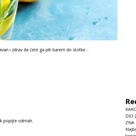
stavan i zdrav da ćete ga piti barem do stotke…
Re
KAKO
DIO 
ok popijte odmah.
ZNA
Najbo
konze