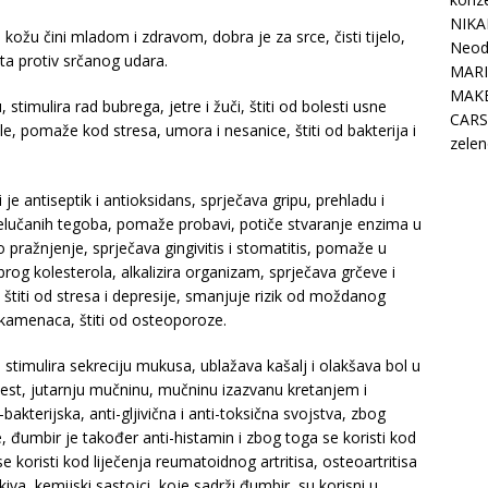
NIKA
, kožu čini mladom i zdravom, dobra je za srce, čisti tijelo,
Neodo
ita protiv srčanog udara.
MARI
MAK
timulira rad bubrega, jetre i žuči, štiti od bolesti usne
CARS
 žile, pomaže kod stresa, umora i nesanice, štiti od bakterija i
zelen
ni je antiseptik i antioksidans, sprječava gripu, prehladu i
želučanih tegoba, pomaže probavi, potiče stvaranje enzima u
vo pražnjenje, sprječava gingivitis i stomatitis, pomaže u
rog kolesterola, alkalizira organizam, sprječava grčeve i
štiti od stresa i depresije, smanjuje rizik od moždanog
 kamenaca, štiti od osteoporoze.
stimulira sekreciju mukusa, ublažava kašalj i olakšava bol u
est, jutarnju mučninu, mučninu izazvanu kretanjem i
akterijska, anti-gljivična i anti-toksična svojstva, zbog
e, đumbir je također anti-histamin i zbog toga se koristi kod
e koristi kod liječenja reumatoidnog artritisa, osteoartritisa
kiva, kemijski sastojci, koje sadrži đumbir, su korisni u