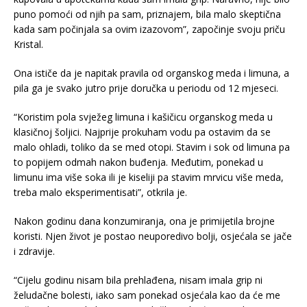
puno pomoći od njih pa sam, priznajem, bila malo skeptična
kada sam počinjala sa ovim izazovom”, započinje svoju priču
Kristal.
Ona ističe da je napitak pravila od organskog meda i limuna, a
pila ga je svako jutro prije doručka u periodu od 12 mjeseci.
“Koristim pola svježeg limuna i kašičicu organskog meda u
klasičnoj šoljici. Najprije prokuham vodu pa ostavim da se
malo ohladi, toliko da se med otopi. Stavim i sok od limuna pa
to popijem odmah nakon buđenja. Međutim, ponekad u
limunu ima više soka ili je kiseliji pa stavim mrvicu više meda,
treba malo eksperimentisati”, otkrila je.
Nakon godinu dana konzumiranja, ona je primijetila brojne
koristi. Njen život je postao neuporedivo bolji, osjećala se jače
i zdravije.
“Cijelu godinu nisam bila prehlađena, nisam imala grip ni
želudačne bolesti, iako sam ponekad osjećala kao da će me