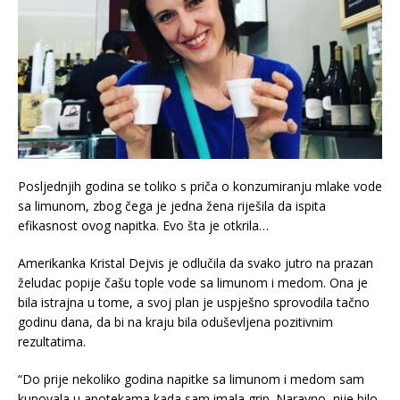
Posljednjih godina se toliko s priča o konzumiranju mlake vode
sa limunom, zbog čega je jedna žena riješila da ispita
efikasnost ovog napitka. Evo šta je otkrila…
Amerikanka Kristal Dejvis je odlučila da svako jutro na prazan
želudac popije čašu tople vode sa limunom i medom. Ona je
bila istrajna u tome, a svoj plan je uspješno sprovodila tačno
godinu dana, da bi na kraju bila oduševljena pozitivnim
rezultatima.
“Do prije nekoliko godina napitke sa limunom i medom sam
kupovala u apotekama kada sam imala grip. Naravno, nije bilo