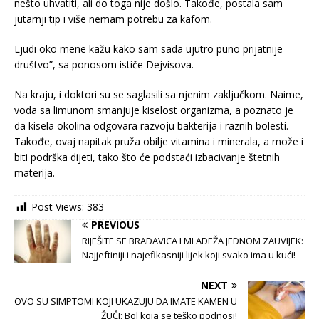
nešto uhvatiti, ali do toga nije došlo. Takođe, postala sam
jutarnji tip i više nemam potrebu za kafom.
Ljudi oko mene kažu kako sam sada ujutro puno prijatnije
društvo”, sa ponosom ističe Dejvisova.
Na kraju, i doktori su se saglasili sa njenim zaključkom. Naime,
voda sa limunom smanjuje kiselost organizma, a poznato je
da kisela okolina odgovara razvoju bakterija i raznih bolesti.
Takođe, ovaj napitak pruža obilje vitamina i minerala, a može i
biti podrška dijeti, tako što će podstaći izbacivanje štetnih
materija.
Post Views:
383
PREVIOUS
RIJEŠITE SE BRADAVICA I MLADEŽA JEDNOM ZAUVIJEK:
Najjeftiniji i najefikasniji lijek koji svako ima u kući!
NEXT
OVO SU SIMPTOMI KOJI UKAZUJU DA IMATE KAMEN U
ŽUČI: Bol koja se teško podnosi!