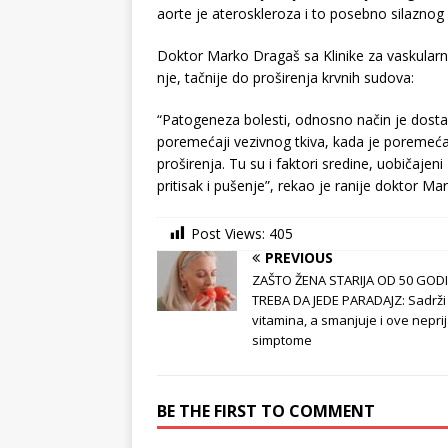
aorte je ateroskleroza i to posebno silaznog 
Doktor Marko Dragaš sa Klinike za vaskularnu
nje, tačnije do proširenja krvnih sudova:
“Patogeneza bolesti, odnosno način je dosta s
poremećaji vezivnog tkiva, kada je poremeća
proširenja. Tu su i faktori sredine, uobičajen
pritisak i pušenje”, rekao je ranije doktor Ma
Post Views:
405
PREVIOUS
ZAŠTO ŽENA STARIJA OD 50 GOD
TREBA DA JEDE PARADAJZ: Sadrži 
vitamina, a smanjuje i ove nepri
simptome
BE THE FIRST TO COMMENT