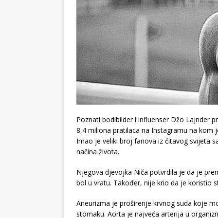
Poznati bodibilder i influenser Džo Lajnder p
8,4 miliona pratilaca na Instagramu na kom je
Imao je veliki broj fanova iz čitavog svijeta s
načina života.
Njegova djevojka Niča potvrdila je da je pre
bol u vratu. Također, nije krio da je koristi
Aneurizma je proširenje krvnog suda koje mo
stomaku. Aorta je najveća arterija u organiz