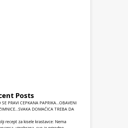
cent Posts
 SE PRAVI CEPKANA PAPRIKA…OBAVENI
ZIMNICE…SVAKA DOMAĆICA TREBA DA
lji recept za kisele krastavce: Nema
rvansa, vinobrana, sve je prirodno