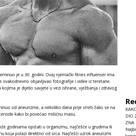
reminuo je u 30. godini. Ovaj njemački fitnes influenser ima
 svakodnevno objavljivao fotografije i videe iz teretane.
a kojima je dijelio savjete u vezi ishrane, vježbanja i zdravog
Re
minuo od aneurizme, a nekoliko dana prije smrti žalio se na
KAKO
o steroide kako bi povećao mišićnu masu.
DIO 
ZNA
že godinama opstati u organizmu, najčešće u grudima ili
Najbo
mu koja polazi direktno od srca. Najčešći uzrok aneurizmi
konze