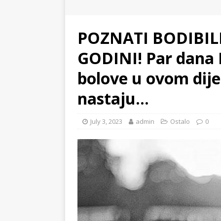
POZNATI BODIBIL
GODINI! Par dana
bolove u ovom dijel
nastaju…
July 3, 2023
admin
Ostalo
0