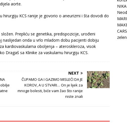
dijela aorte.
NIKA
Neodo
 hirurgiju KCS ranije je govorio o aneurizmi i šta dovodi do
MARI
MAK
CARS
ložen. Prepliću se genetika, predispozicije, urođeni
zelen
j naslijedan onda u vrlo mladom dobu pacijenti dobiju
i za kardiovaskularna oboljenja – ateroskleroza, visok
rko Dragaš sa Klinike za vaskularnu hirurgiju KCS.
NEXT
INA
ČUPAMO GA I GAZIMO MISLEĆI DA JE
obilje
KOROV, A U STVARI… On je lijek za
jatne
mnoge bolesti, biće vam žao što ranije
niste znali