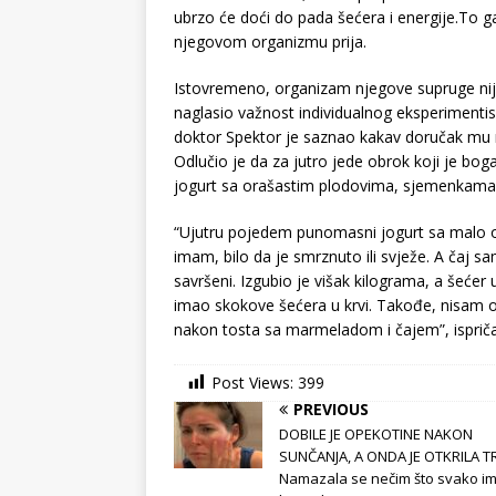
ubrzo će doći do pada šećera i energije.To g
njegovom organizmu prija.
Istovremeno, organizam njegove supruge nije 
naglasio važnost individualnog eksperimentisa
doktor Spektor je saznao kakav doručak mu na
Odlučio je da za jutro jede obrok koji je b
jogurt sa orašastim plodovima, sjemenkama
“Ujutru pojedem punomasni jogurt sa malo o
imam, bilo da je smrznuto ili svježe. A čaj s
savršeni. Izgubio je višak kilograma, a šećer u
imao skokove šećera u krvi. Takođe, nisam o
nakon tosta sa marmeladom i čajem”, ispriča
Post Views:
399
PREVIOUS
DOBILE JE OPEKOTINE NAKON
SUNČANJA, A ONDA JE OTKRILA TR
Namazala se nečim što svako i