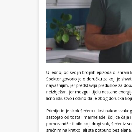
U jednoj od svojih brojnih epizoda o ishrani 
Spektor govorio je o doručku za koji je shva
najvažnijim, jer predstavlja preduslov za do
neizbježan, jer mozgu i tijelu nestane energij
lično iskustvo i otkrio da je zbog doručka k
Primijetio je skok šećera u krvi nakon svako
sastojao od tosta i marmelade, šoljice čaja
pomorandže ili bilo koji drugi sok, šećer iz 
srećnim na kratko, ali ste potpuno bez elana.