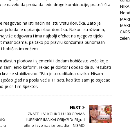
a je navelo da proba da jede druge kombinacije, prateći šta
NIKA
Neodo
MARI
reagovao na isti način na istu vrstu doručka. Zato je
MAK
nja kada je u pitanju izbor doručka. Nakon istraživanja,
CARS
jviše odgovara i ima najbolji efekat na njegovo tijelo.
zelen
ogat masnoćama, pa tako po pravilu konzumira punomasni
 i bobičastim voćem.
rašastih plodova i sjemenki i dodam bobičasto voće koje
am zamijenio kafom”, rekao je doktor i dodao da su rezultati
 krvi se stabilizovao. “Bila je to radikalna razlika. Nisam
sjećao glad na poslu već u 11 sati, kao što sam je osjećao
o je dr Tim Spektor.
NEXT
ZNATE LI VI KOLIKO U 100 GRAMA
IK:
LUBENICE IMA KALORIJA?! Dr Filgud
ma u
otkrio i sve nas iznenadio – NISMO