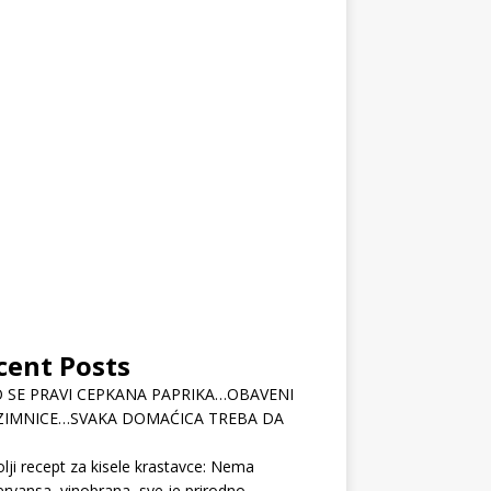
cent Posts
 SE PRAVI CEPKANA PAPRIKA…OBAVENI
ZIMNICE…SVAKA DOMAĆICA TREBA DA
lji recept za kisele krastavce: Nema
rvansa, vinobrana, sve je prirodno