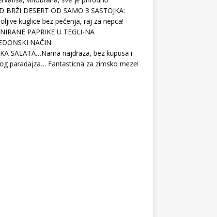
D BRŽI DESERT OD SAMO 3 SASTOJKA:
ljive kuglice bez pečenja, raj za nepca!
NIRANE PAPRIKE U TEGLI-NA
EDONSKI NAČIN
KA SALATA…Nama najdraza, bez kupusa i
og paradajza… Fantasticna za zimsko meze!