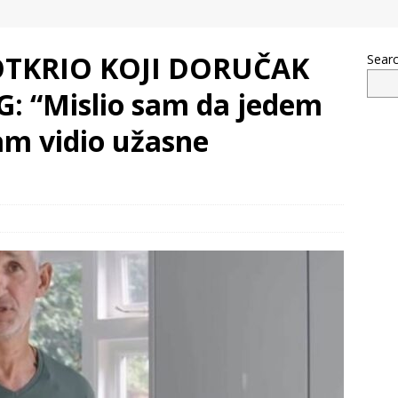
OTKRIO KOJI DORUČAK
Sear
G: “Mislio sam da jedem
m vidio užasne