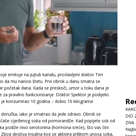
koje emituje na Jujtub kanalu, proslavljeni doktor Tim
tio da mu nanosi štetu. Prvi obrok u danu smatra se
bar početak dana. Kada se preskoči, umor u toku dana je
e za pravilno funkcionisanje. Doktor Spektor je podijelio
Re
oji je konzumirao 10 godina – dobio 10 kilograma
KAKO
g doručka, iako je smatrao da jede zdravo. Obrok se
DIO 
 i čaše cijeđenog soka od pomorandže. Kad popijete sok od
ZNA
soka podiže nivo serotonina (hormona sreće), što vas čini
Najbo
 Zbog dejstva insulina koji se aktivira prilikom unosa soka,
konze