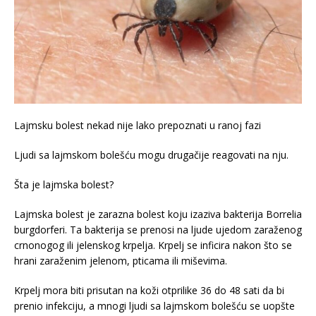
Lajmsku bolest nekad nije lako prepoznati u ranoj fazi
Ljudi sa lajmskom bolešću mogu drugačije reagovati na nju.
Šta je lajmska bolest?
Lajmska bolest je zarazna bolest koju izaziva bakterija Borrelia
burgdorferi. Ta bakterija se prenosi na ljude ujedom zaraženog
crnonogog ili jelenskog krpelja. Krpelj se inficira nakon što se
hrani zaraženim jelenom, pticama ili miševima.
Krpelj mora biti prisutan na koži otprilike 36 do 48 sati da bi
prenio infekciju, a mnogi ljudi sa lajmskom bolešću se uopšte