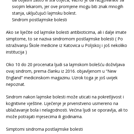
svojim lekarom, jer ove promjene mogu biti znak mnogih
stanja, uključujući lajmsku bolest.
Sindrom postlajmske bolesti
Ako se liječite od lajmske bolesti antibioticima, ali i dalje imate
simptome, to se naziva sindromom postlajmske bolesti ( Po
istraživanju Škole medicine iz Katovica u Poljskoj i još nekoliko
institucija )
Oko 10 do 20 procenata ljudi sa lajmskom bolešću doživljava
ovaj sindrom, prema članku iz 2016. objavljenom u “New
England” medicinskom magazinu. Uzrok toga je još uvijek
nepoznat.
Sindrom nakon lajmske bolesti može uticati na pokretljivost i
kognitivne vještine. Liječenje je prvenstveno usmereno na
ublažavanje bola i nelagodnosti. Većina ljudi se oporavlja, ali to
može potrajati mjesecima ili godinama.
Simptomi sindroma postlajmske bolesti