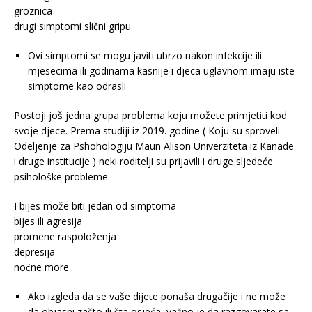
groznica
drugi simptomi slični gripu
Ovi simptomi se mogu javiti ubrzo nakon infekcije ili
mjesecima ili godinama kasnije i djeca uglavnom imaju iste
simptome kao odrasli
Postoji još jedna grupa problema koju možete primjetiti kod
svoje djece. Prema studiji iz 2019. godine ( Koju su sproveli
Odeljenje za Pshohologiju Maun Alison Univerziteta iz Kanade
i druge institucije ) neki roditelji su prijavili i druge sljedeće
psihološke probleme.
I bijes može biti jedan od simptoma
bijes ili agresija
promene raspoloženja
depresija
noćne more
Ako izgleda da se vaše dijete ponaša drugačije i ne može
da objasni zašto ili šta osjeća, važno je da razgovarate sa