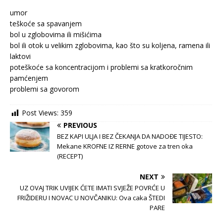
umor
teškoće sa spavanjem
bol u zglobovima ili mišićima
bol ili otok u velikim zglobovima, kao što su koljena, ramena ili
laktovi
poteškoće sa koncentracijom i problemi sa kratkoročnim
pamćenjem
problemi sa govorom
Post Views:
359
PREVIOUS
BEZ KAPI ULJA I BEZ ČEKANJA DA NADOĐE TIJESTO:
Mekane KROFNE IZ RERNE gotove za tren oka
(RECEPT)
NEXT
UZ OVAJ TRIK UVIJEK ĆETE IMATI SVJEŽE POVRĆE U
FRIŽIDERU I NOVAC U NOVČANIKU: Ova caka ŠTEDI
PARE