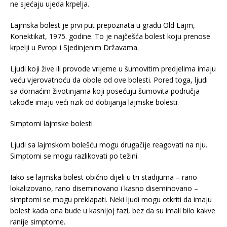
ne sjećaju ujeda krpelja.
Lajmska bolest je prvi put prepoznata u gradu Old Lajm,
Konektikat, 1975. godine. To je najčešća bolest koju prenose
krpelji u Evropi i Sjedinjenim Državama.
Ljudi koji žive ili provode vrijeme u šumovitim predjelima imaju
veću vjerovatnoću da obole od ove bolesti. Pored toga, ljudi
sa domaćim životinjama koji posećuju šumovita područja
takođe imaju veći rizik od dobijanja lajmske bolesti.
Simptomi lajmske bolesti
Ljudi sa lajmskom bolešću mogu drugačije reagovati na nju.
Simptomi se mogu razlikovati po težini.
Iako se lajmska bolest obično dijeli u tri stadijuma – rano
lokalizovano, rano diseminovano i kasno diseminovano –
simptomi se mogu preklapati. Neki ljudi mogu otkriti da imaju
bolest kada ona bude u kasnijoj fazi, bez da su imali bilo kakve
ranije simptome.