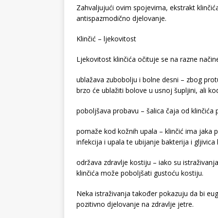
Zahvaljujući ovim spojevima, ekstrakt klinčić
antispazmodično djelovanje.
Klinčić – ljekovitost
Ljekovitost klinčića očituje se na razne način
ublažava zubobolju i bolne desni – zbog protu
brzo će ublažiti bolove u usnoj šupljini, ali ko
poboljšava probavu – šalica čaja od klinčića 
pomaže kod kožnih upala – klinčić ima jaka pr
infekcija i upala te ubijanje bakterija i gljivic
održava zdravlje kostiju – iako su istraživan
klinčića može poboljšati gustoću kostiju.
Neka istraživanja također pokazuju da bi eug
pozitivno djelovanje na zdravlje jetre.