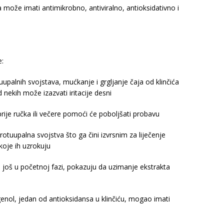
a može imati antimikrobno, antiviralno, antioksidativno i
e:
upalnih svojstava, mućkanje i grgljanje čaja od klinčića
d nekih može izazvati iritacije desni
prije ručka ili večere pomoći će poboljšati probavu
otuupalna svojstva što ga čini izvrsnim za liječenje
a koje ih uzrokuju
ja još u početnoj fazi, pokazuju da uzimanje ekstrakta
enol, jedan od antioksidansa u klinčiću, mogao imati