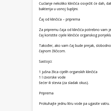
Cuclanje nekoliko klinčića osvježit će dah, d
bakterija u usnoj šupljini.
Čaj od klinčića – priprema
Za pripremu čaja od klinčića potrebno vam j
čaj koristite cijele klinčiće organskog porijekl
Također, ako vam čaj bude prejak, slobodno 
čajnom žličicom.
Sastojci:
1 jušna žlica cijelih organskih klinčića
1 l izvorske vode
šećer ili stevia (za sladak okus).
Priprema
Prokuhajte jednu litru vode pa ugasite vatru.