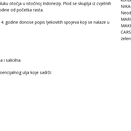
uku otočja u istočnoj Indoneziji. Plod se skuplja iz cvjetnih
NIKA
godine od početka rasta.
Neodo
MARI
4. godine donose popis ljekovitih spojeva koji se nalaze u
MAK
CARS
zelen
 i salicilna.
encijalnog ulja koje sadrži: