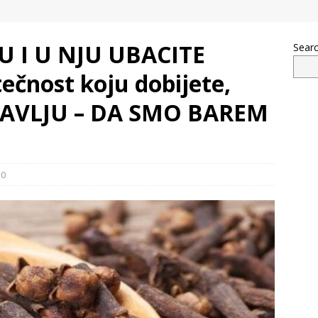
 I U NJU UBACITE
Sear
tečnost koju dobijete,
RAVLJU – DA SMO BAREM
0