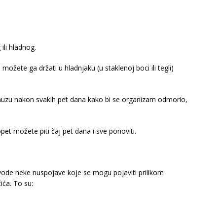
ili hladnog.
a možete ga držati u hladnjaku (u staklenoj boci ili tegli)
pauzu nakon svakih pet dana kako bi se organizam odmorio,
et možete piti čaj pet dana i sve ponoviti.
ode neke nuspojave koje se mogu pojaviti prilikom
ića. To su: