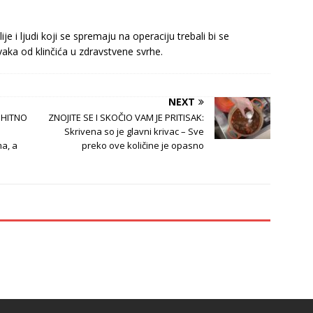
ije i ljudi koji se spremaju na operaciju trebali bi se
vaka od klinčića u zdravstvene svrhe.
NEXT
, HITNO
ZNOJITE SE I SKOČIO VAM JE PRITISAK:
Skrivena so je glavni krivac – Sve
a, a
preko ove količine je opasno