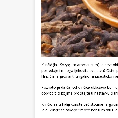
Klinčić (lat. Syzygium aromaticum) je nezaobilaz
posjeduje i mnoga ljekovita svojstva? Osim 
klinčić ima jako antifungalno, antiseptičko i 
Poznato je da čaj od klinčića ublažava bol i d
dobrobiti o kojima pročitajte u nastavku član
Klinčići se u Indiji koriste već stotinama g
jelo, klinčić se također može konzumirati u obli