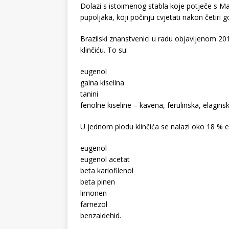
Dolazi s istoimenog stabla koje potječe s Mal
pupoljaka, koji počinju cvjetati nakon četiri 
Brazilski znanstvenici u radu objavljenom 201
klinčiću. To su:
eugenol
galna kiselina
tanini
fenolne kiseline – kavena, ferulinska, elaginska
U jednom plodu klinčića se nalazi oko 18 % es
eugenol
eugenol acetat
beta kariofilenol
beta pinen
limonen
farnezol
benzaldehid.