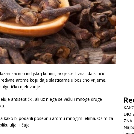
an začin u indijskoj kuhinji, no jeste li znali da klinčić
predivne arome koju daje slasticama u božićno vrijeme,
analgetičko djelovanje.
Re
jeluje antiseptički, ali uz njega se vežu i mnoge druge
ka.
KAKO
DIO 
odina kako bi podarili posebnu aromu mnogim jelima. Osim za
ZNA
ku ulja ili čaja.
Najbo
konze