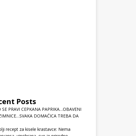
cent Posts
 SE PRAVI CEPKANA PAPRIKA…OBAVENI
ZIMNICE…SVAKA DOMAĆICA TREBA DA
lji recept za kisele krastavce: Nema
rvansa, vinobrana, sve je prirodno