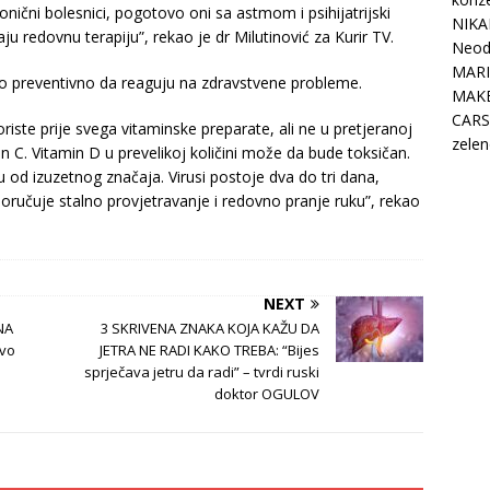
nični bolesnici, pogotovo oni sa astmom i psihijatrijski
NIKA
aju redovnu terapiju”, rekao je dr Milutinović za Kurir TV.
Neodo
MARI
ako preventivno da reaguju na zdravstvene probleme.
MAK
CARS
oriste prije svega vitaminske preparate, ali ne u pretjeranoj
zelen
in C. Vitamin D u prevelikoj količini može da bude toksičan.
od izuzetnog značaja. Virusi postoje dva do tri dana,
oručuje stalno provjetravanje i redovno pranje ruku”, rekao
NEXT
NA
3 SKRIVENA ZNAKA KOJA KAŽU DA
ovo
JETRA NE RADI KAKO TREBA: “Bijes
sprječava jetru da radi” – tvrdi ruski
doktor OGULOV