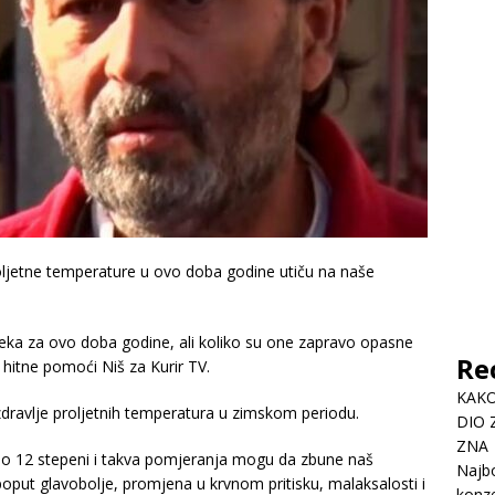
oljetne temperature u ovo doba godine utiču na naše
eka za ovo doba godine, ali koliko su one zapravo opasne
Re
z hitne pomoći Niš za Kurir TV.
KAKO
zdravlje proljetnih temperatura u zimskom periodu.
DIO 
ZNA
do 12 stepeni i takva pomjeranja mogu da zbune naš
Najbo
poput glavobolje, promjena u krvnom pritisku, malaksalosti i
konze