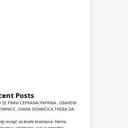
cent Posts
 SE PRAVI CEPKANA PAPRIKA…OBAVENI
ZIMNICE…SVAKA DOMAĆICA TREBA DA
lji recept za kisele krastavce: Nema
rvansa, vinobrana, sve je prirodno