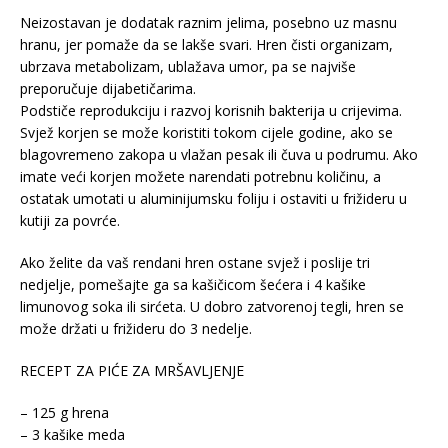
Neizostavan je dodatak raznim jelima, posebno uz masnu
hranu, jer pomaže da se lakše svari. Hren čisti organizam,
ubrzava metabolizam, ublažava umor, pa se najviše
preporučuje dijabetičarima.
Podstiče reprodukciju i razvoj korisnih bakterija u crijevima.
Svjež korjen se može koristiti tokom cijele godine, ako se
blagovremeno zakopa u vlažan pesak ili čuva u podrumu. Ako
imate veći korjen možete narendati potrebnu količinu, a
ostatak umotati u aluminijumsku foliju i ostaviti u frižideru u
kutiji za povrće.
Ako želite da vaš rendani hren ostane svjež i poslije tri
nedjelje, pomešajte ga sa kašičicom šećera i 4 kašike
limunovog soka ili sirćeta. U dobro zatvorenoj tegli, hren se
može držati u frižideru do 3 nedelje.
RECEPT ZA PIĆE ZA MRŠAVLJENJE
– 125 g hrena
– 3 kašike meda