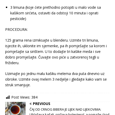
3 limuna (koje ćete prethodno potopiti u malo vode sa
kašikom sirćeta, ostaviti da odstoji 10 minuta i oprati
pesticide)
PROCEDURA:
125 grama rena izmiksajte u blenderu. Uzmite tri limuna,
isjecite ih, uklonite im sjemenke, pa ih pomješajte sa korom i
pomješajte sa sirištem. U to dodajte tri kašike meda i sve
dobro promješajte. Čuvajte ovo piće u zatvorenoj tegli u
frižideru.
Uzimajte po jednu malu kašiku melema dva puta dnevno uz
obroke. Uzmite ovaj melem 3 nedjelje i gledajte kako vam se
struk smanjuje.
Post Views:
384
PREVIOUS
ČAJ OD CRNOG BIBERA JE LIJEK NAD LIJEKOVIMA:
Ublažava kašalj, snižava holesterol, a pomaže i kod