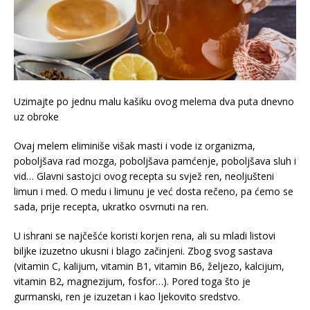
Uzimajte po jednu malu kašiku ovog melema dva puta dnevno
uz obroke
Ovaj melem eliminiše višak masti i vode iz organizma,
poboljšava rad mozga, poboljšava pamćenje, poboljšava sluh i
vid… Glavni sastojci ovog recepta su svjež ren, neoljušteni
limun i med. O medu i limunu je već dosta rečeno, pa ćemo se
sada, prije recepta, ukratko osvrnuti na ren.
U ishrani se najčešće koristi korjen rena, ali su mladi listovi
biljke izuzetno ukusni i blago začinjeni. Zbog svog sastava
(vitamin C, kalijum, vitamin B1, vitamin B6, željezo, kalcijum,
vitamin B2, magnezijum, fosfor…). Pored toga što je
gurmanski, ren je izuzetan i kao ljekovito sredstvo.