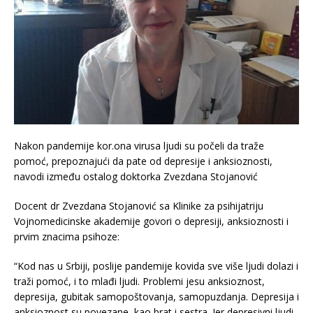
Nakon pandemije kor.ona virusa ljudi su počeli da traže
pomoć, prepoznajući da pate od depresije i anksioznosti,
navodi između ostalog doktorka Zvezdana Stojanović
Docent dr Zvezdana Stojanović sa Klinike za psihijatriju
Vojnomedicinske akademije govori o depresiji, anksioznosti i
prvim znacima psihoze:
“Kod nas u Srbiji, poslije pandemije kovida sve više ljudi dolazi i
traži pomoć, i to mlađi ljudi. Problemi jesu anksioznost,
depresija, gubitak samopoštovanja, samopuzdanja. Depresija i
anksioznost su povezane, kao brat i sestra. Jer depresivni ljudi