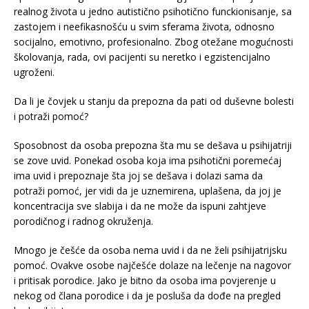
realnog života u jedno autistično psihotično funckionisanje, sa
zastojem i neefikasnošću u svim sferama života, odnosno
socijalno, emotivno, profesionalno. Zbog otežane mogućnosti
školovanja, rada, ovi pacijenti su neretko i egzistencijalno
ugroženi.
Da li je čovjek u stanju da prepozna da pati od duševne bolesti
i potraži pomoć?
Sposobnost da osoba prepozna šta mu se dešava u psihijatriji
se zove uvid. Ponekad osoba koja ima psihotični poremećaj
ima uvid i prepoznaje šta joj se dešava i dolazi sama da
potraži pomoć, jer vidi da je uznemirena, uplašena, da joj je
koncentracija sve slabija i da ne može da ispuni zahtjeve
porodičnog i radnog okruženja.
Mnogo je češće da osoba nema uvid i da ne želi psihijatrijsku
pomoć. Ovakve osobe najčešće dolaze na lečenje na nagovor
i pritisak porodice. Jako je bitno da osoba ima povjerenje u
nekog od člana porodice i da je posluša da dođe na pregled