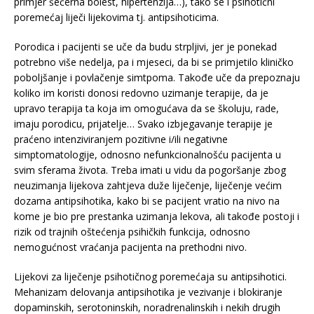
primjer šećerna bolest, hipertenzija…), tako se i psihotični
poremećaj liječi lijekovima tj. antipsihoticima.
Porodica i pacijenti se uče da budu strpljivi, jer je ponekad
potrebno više nedelja, pa i mjeseci, da bi se primjetilo kliničko
poboljšanje i povlačenje simtpoma. Takođe uče da prepoznaju
koliko im koristi donosi redovno uzimanje terapije, da je
upravo terapija ta koja im omogućava da se školuju, rade,
imaju porodicu, prijatelje… Svako izbjegavanje terapije je
praćeno intenziviranjem pozitivne i/ili negativne
simptomatologije, odnosno nefunkcionalnošću pacijenta u
svim sferama života. Treba imati u vidu da pogoršanje zbog
neuzimanja lijekova zahtjeva duže liječenje, liječenje većim
dozama antipsihotika, kako bi se pacijent vratio na nivo na
kome je bio pre prestanka uzimanja lekova, ali takođe postoji i
rizik od trajnih oštećenja psihičkih funkcija, odnosno
nemogućnost vraćanja pacijenta na prethodni nivo.
Lijekovi za liječenje psihotičnog poremećaja su antipsihotici.
Mehanizam delovanja antipsihotika je vezivanje i blokiranje
dopaminskih, serotoninskih, noradrenalinskih i nekih drugih