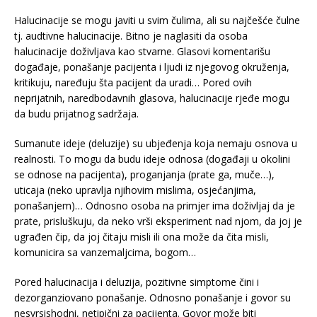
Halucinacije se mogu javiti u svim čulima, ali su najčešće čulne
tj. audtivne halucinacije. Bitno je naglasiti da osoba
halucinacije doživljava kao stvarne. Glasovi komentarišu
događaje, ponašanje pacijenta i ljudi iz njegovog okruženja,
kritikuju, naređuju šta pacijent da uradi… Pored ovih
neprijatnih, naredbodavnih glasova, halucinacije rjeđe mogu
da budu prijatnog sadržaja.
Sumanute ideje (deluzije) su ubjeđenja koja nemaju osnova u
realnosti. To mogu da budu ideje odnosa (događaji u okolini
se odnose na pacijenta), proganjanja (prate ga, muče…),
uticaja (neko upravlja njihovim mislima, osjećanjima,
ponašanjem)… Odnosno osoba na primjer ima doživljaj da je
prate, prisluškuju, da neko vrši eksperiment nad njom, da joj je
ugrađen čip, da joj čitaju misli ili ona može da čita misli,
komunicira sa vanzemaljcima, bogom…
Pored halucinacija i deluzija, pozitivne simptome čini i
dezorganziovano ponašanje. Odnosno ponašanje i govor su
nesvrsishodni, netipični za pacijenta. Govor može biti