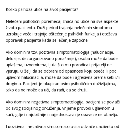
Koliko psihoza utiče na život pacijenta?
Nelečeni psihotični poremećaj značajno utiče na sve aspekte
života pacijenta. Duži period trajanja nelečenih simptoma
uzrokuje veće i trajnije oštećenje psihičkih funkcija i otežava
oporavak pacijenta kada se lečenje započne.
Ako dominira tzv. pozitivna simptomatologija (halucinacije,
deluzije, dezorganizovano ponašanje), osoba može da bude
uplašena, uznemirena, ljuta što mu porodica i prijatelji ne
vjeruju. U želji da se odbrani od opasnosti koju oseća ili pod
uplivom halucinacija, može da bude i agresivna prema sebi i/ili
drugima. Pacijent je okupiran ovim psihotičnim doživljajima,
tako da ne može da uči, da radi, da se druži…
Ako dominira negativna simptomatologija, pacijent se povlači
od svog socijalnog orkuženja, vrijeme provodi uglavnom u
kući, gdje i najobičnije i najjednostavnije obaveze ne obavlja.
I pozitivna i negativna simptomatologija odvlače pacijenta od