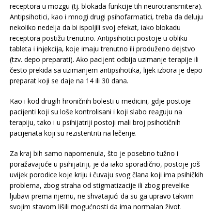
receptora u mozgu (tj. blokada funkcije tih neurotransmitera).
Antipsihotici, kao i mnogi drugi psihofarmatici, treba da deluju
nekoliko nedelja da bi ispoljili svoj efekat, iako blokadu
receptora postižu trenutno. Antipsihotici postoje u obliku
tableta i injekcija, koje imaju trenutno ili produženo dejstvo
(tzv. depo preparati). Ako pacijent odbija uzimanje terapije ili
često prekida sa uzimanjem antipsihotika, lijek izbora je depo
preparat koji se daje na 14 ili 30 dana.
Kao i kod drugih hroničnih bolesti u medicini, gdje postoje
pacijenti koji su loše kontrolisani i koji slabo reaguju na
terapiju, tako i u psihijatriji postoji mali broj psihotičnih
pacijenata koji su rezistentnti na lečenje.
Za kraj bih samo napomenula, što je posebno tužno i
poražavajuće u psihijatriji, je da iako sporadično, postoje još
uvijek porodice koje kriju i čuvaju svog člana koji ima psihičkih
problema, zbog straha od stigmatizacije ili zbog prevelike
ljubavi prema njemu, ne shvatajući da su ga upravo takvim
svojim stavom lišili mogućnosti da ima normalan život.