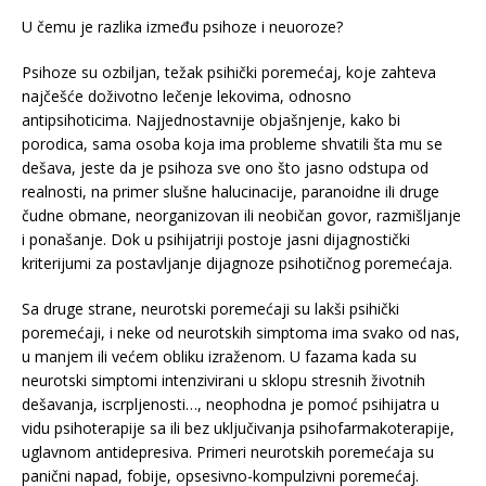
U čemu je razlika između psihoze i neuoroze?
Psihoze su ozbiljan, težak psihički poremećaj, koje zahteva
najčešće doživotno lečenje lekovima, odnosno
antipsihoticima. Najjednostavnije objašnjenje, kako bi
porodica, sama osoba koja ima probleme shvatili šta mu se
dešava, jeste da je psihoza sve ono što jasno odstupa od
realnosti, na primer slušne halucinacije, paranoidne ili druge
čudne obmane, neorganizovan ili neobičan govor, razmišljanje
i ponašanje. Dok u psihijatriji postoje jasni dijagnostički
kriterijumi za postavljanje dijagnoze psihotičnog poremećaja.
Sa druge strane, neurotski poremećaji su lakši psihički
poremećaji, i neke od neurotskih simptoma ima svako od nas,
u manjem ili većem obliku izraženom. U fazama kada su
neurotski simptomi intenzivirani u sklopu stresnih životnih
dešavanja, iscrpljenosti…, neophodna je pomoć psihijatra u
vidu psihoterapije sa ili bez uključivanja psihofarmakoterapije,
uglavnom antidepresiva. Primeri neurotskih poremećaja su
panični napad, fobije, opsesivno-kompulzivni poremećaj.