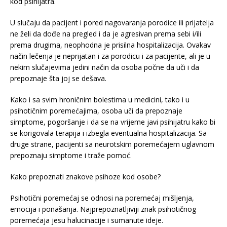
kod psihijatra.
U slučaju da pacijent i pored nagovaranja porodice ili prijatelja
ne želi da dođe na pregled i da je agresivan prema sebi i/ili
prema drugima, neophodna je prisilna hospitalizacija. Ovakav
način lečenja je neprijatan i za porodicu i za pacijente, ali je u
nekim slučajevima jedini način da osoba počne da uči i da
prepoznaje šta joj se dešava.
Kako i sa svim hroničnim bolestima u medicini, tako i u
psihotičnim poremećajima, osoba uči da prepoznaje
simptome, pogoršanje i da se na vrijeme javi psihijatru kako bi
se korigovala terapija i izbegla eventualna hospitalizacija. Sa
druge strane, pacijenti sa neurotskim poremećajem uglavnom
prepoznaju simptome i traže pomoć.
Kako prepoznati znakove psihoze kod osobe?
Psihotični poremećaj se odnosi na poremećaj mišljenja,
emocija i ponašanja. Najprepoznatljiviji znak psihotičnog
poremećaja jesu halucinacije i sumanute ideje.