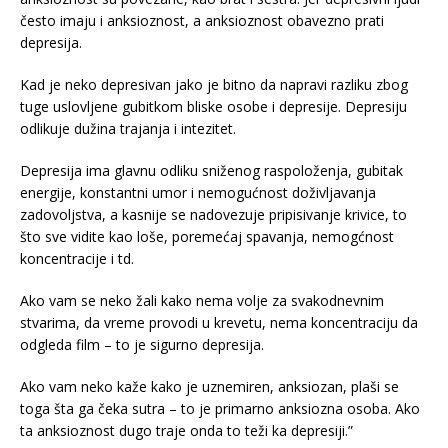
često imaju i anksioznost, a anksioznost obavezno prati
depresija.
Kad je neko depresivan jako je bitno da napravi razliku zbog
tuge uslovljene gubitkom bliske osobe i depresije. Depresiju
odlikuje dužina trajanja i intezitet.
Depresija ima glavnu odliku sniženog raspoloženja, gubitak
energije, konstantni umor i nemogućnost doživljavanja
zadovoljstva, a kasnije se nadovezuje pripisivanje krivice, to
što sve vidite kao loše, poremećaj spavanja, nemogćnost
koncentracije i td.
Ako vam se neko žali kako nema volje za svakodnevnim
stvarima, da vreme provodi u krevetu, nema koncentraciju da
odgleda film – to je sigurno depresija.
Ako vam neko kaže kako je uznemiren, anksiozan, plaši se
toga šta ga čeka sutra – to je primarno anksiozna osoba. Ako
ta anksioznost dugo traje onda to teži ka depresiji.”