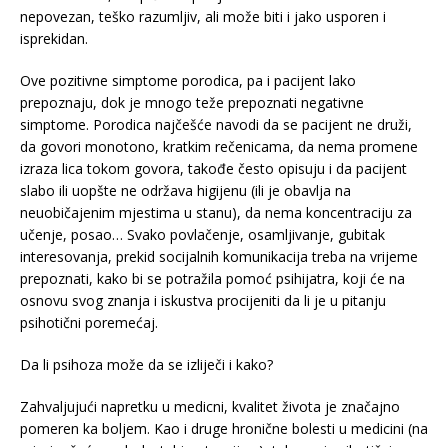
nepovezan, teško razumljiv, ali može biti i jako usporen i
isprekidan.
Ove pozitivne simptome porodica, pa i pacijent lako
prepoznaju, dok je mnogo teže prepoznati negativne
simptome. Porodica najčešće navodi da se pacijent ne druži,
da govori monotono, kratkim rečenicama, da nema promene
izraza lica tokom govora, takođe često opisuju i da pacijent
slabo ili uopšte ne održava higijenu (ili je obavlja na
neuobičajenim mjestima u stanu), da nema koncentraciju za
učenje, posao… Svako povlačenje, osamljivanje, gubitak
interesovanja, prekid socijalnih komunikacija treba na vrijeme
prepoznati, kako bi se potražila pomoć psihijatra, koji će na
osnovu svog znanja i iskustva procijeniti da li je u pitanju
psihotični poremećaj.
Da li psihoza može da se izliječi i kako?
Zahvaljujući napretku u medicni, kvalitet života je značajno
pomeren ka boljem. Kao i druge hronične bolesti u medicini (na