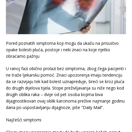
Pored poznatih simptoma koji mogu da ukažu na prisustvo
opake bolesti pluća, postoje i neki znaci na koje rijetko
obraćamo pažnju
U ranoj fazi obično prolazi bez simptoma, zbog čega pacijenti i
ne traže ljekarsku pomoć. Znaci upozorenja imaju tendenciju
da se razvijaju tek kad bolest uznapreduje, šireći se kroz pluća
do drugih dijelova tijela. Stope preživljavanja su niže nego kod
drugih oblika raka – dvije od pet osoba kojima biva
dijagnostikovan ovaj oblik karcinoma prežive najmanje godinu
dana po uspostavljanju dijagnoze, piše “Daily Mail”.
Najčešći simptomi