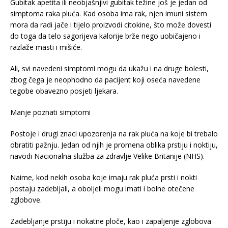
Gubitak apetita ili neobjašnjivi gubitak težine još je jedan od
simptoma raka pluća. Kad osoba ima rak, njen imuni sistem
mora da radi jače i tijelo proizvodi citokine, što može dovesti
do toga da telo sagorijeva kalorije brže nego uobičajeno i
razlaže masti i mišiće.
Ali, svi navedeni simptomi mogu da ukažu i na druge bolesti,
zbog čega je neophodno da pacijent koji oseća navedene
tegobe obavezno posjeti ljekara.
Manje poznati simptomi
Postoje i drugi znaci upozorenja na rak pluća na koje bi trebalo
obratiti pažnju. Jedan od njih je promena oblika prstiju i noktiju,
navodi Nacionalna služba za zdravlje Velike Britanije (NHS).
Naime, kod nekih osoba koje imaju rak pluća prsti i nokti
postaju zadebljali, a oboljeli mogu imati i bolne otečene
zglobove.
Zadebljanje prstiju i nokatne ploče, kao i zapaljenje zglobova