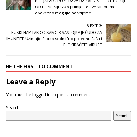
PEDIJATAR UPOZORAVA DA SVE VIŠE DJECE BOLUJE
OD DEPRESIJE: Ako primijetite ove simptome
obavezno reagujte na vrijeme
NEXT
RUSKI NAPITAK OD SAMO 3 SASTOJKA JE ČUDO ZA
IMUNITET: Uzimajte 2 puta sedmično po jednu čašu i
BLOKIRAĆETE VIRUSE
BE THE FIRST TO COMMENT
Leave a Reply
You must be
logged in
to post a comment.
Search
Search