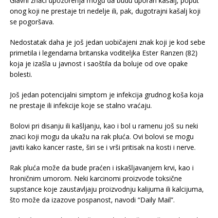
Glavni znaci upozorenja mogu da budu uporan kašalj, poput
onog koji ne prestaje tri nedelje ili, pak, dugotrajni kašalj koji
se pogoršava.
Nedostatak daha je još jedan uobičajeni znak koji je kod sebe
primetila i legendarna britanska voditeljka Ester Ranzen (82)
koja je izašla u javnost i saoštila da boluje od ove opake
bolesti.
Još jedan potencijalni simptom je infekcija grudnog koša koja
ne prestaje ili infekcije koje se stalno vraćaju.
Bolovi pri disanju ili kašljanju, kao i bol u ramenu još su neki
znaci koji mogu da ukažu na rak pluća. Ovi bolovi se mogu
javiti kako kancer raste, širi se i vrši pritisak na kosti i nerve.
Rak pluća može da bude praćen i iskašljavanjem krvi, kao i
hroničnim umorom. Neki karcinomi proizvode toksične
supstance koje zaustavljaju proizvodnju kalijuma ili kalcijuma,
što može da izazove pospanost, navodi “Daily Mail”.