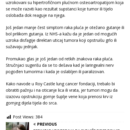
uzrokovani su hipertrofičnom plućnom osteoartropatijom koja
se može razviti kao rezultat supstanci koje tumor ili tijelo
oslobađa dok reaguje na njega.
Još jedan manje čest simptom raka pluća je otežano gutanje ili
bol prilikom gutanja. Iz NHS-a kažu da je jedan od mogućih
uzroka disfagije direktan uticaj tumora koji opstruišu grlo ili
sužavaju jednjak.
Promukao glas je još jedan od retkih znakova raka pluća.
Stručnjaci sugerišu da se to dešava kad je laringealni nerv
pogođen tumorima i kada je oslabljen ili paralizovan.
Kako navode u Roy Castle lung cancer fondaciji, trebalo bi
obratiti pažnju i na oticanje lica ili vrata, jer tumori mogu da
izazovu opstrukciju gornje šuplje vene koja prenosi krv iz
gornjeg dijela tijela do srca.
Post Views:
384
PREVIOUS