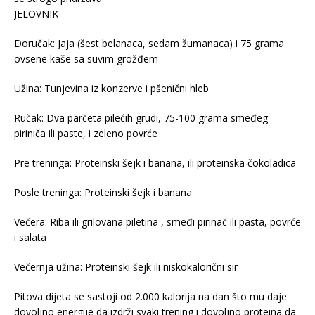
JELOVNIK
Doručak: Jaja (šest belanaca, sedam žumanaca) i 75 grama
ovsene kaše sa suvim grožđem
Užina: Tunjevina iz konzerve i pšenični hleb
Ručak: Dva parčeta pilećih grudi, 75-100 grama smeđeg
piriniča ili paste, i zeleno povrće
Pre treninga: Proteinski šejk i banana, ili proteinska čokoladica
Posle treninga: Proteinski šejk i banana
Večera: Riba ili grilovana piletina , smeđi pirinač ili pasta, povrće
i salata
Večernja užina: Proteinski šejk ili niskokalorični sir
Pitova dijeta se sastoji od 2.000 kalorija na dan što mu daje
dovoljno energije da izdrži svaki trening i dovoljno proteina da