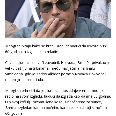
Mnogi se pitaju kako se hrani Bred Pit budući da uskoro puni
60 godina, a izgleda kao mladić
Čuveni glumac i najveći zavodnik Holivuda, Bred Pit privukao je
veliku pažnju na tribinama, među navijačima na finalu
Vimbldona, gde je Karlos Alkaraz porazio Novaka Đokovića i
odneo gren slem titulu.
Mnogi su primetili da je glumac u poslednje vreme mnogo
radio na svom izgledu, budući da izgleda kao da ima 30 godina.
U plavoj košulji, razbarušene kose, s naočarima za sunce,
Bred je izgledao kao na početku karijere iako „broji sitno“ do
60. godine.