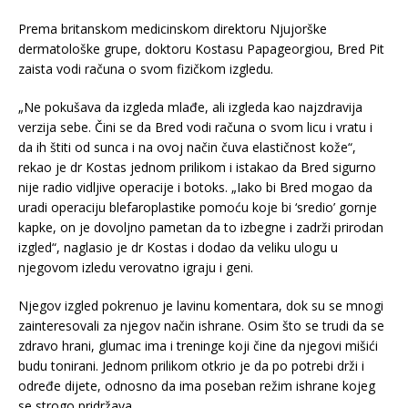
Prema britanskom medicinskom direktoru Njujorške
dermatološke grupe, doktoru Kostasu Papageorgiou, Bred Pit
zaista vodi računa o svom fizičkom izgledu.
„Ne pokušava da izgleda mlađe, ali izgleda kao najzdravija
verzija sebe. Čini se da Bred vodi računa o svom licu i vratu i
da ih štiti od sunca i na ovoj način čuva elastičnost kože“,
rekao je dr Kostas jednom prilikom i istakao da Bred sigurno
nije radio vidljive operacije i botoks. „Iako bi Bred mogao da
uradi operaciju blefaroplastike pomoću koje bi ‘sredio’ gornje
kapke, on je dovoljno pametan da to izbegne i zadrži prirodan
izgled“, naglasio je dr Kostas i dodao da veliku ulogu u
njegovom izledu verovatno igraju i geni.
Njegov izgled pokrenuo je lavinu komentara, dok su se mnogi
zainteresovali za njegov način ishrane. Osim što se trudi da se
zdravo hrani, glumac ima i treninge koji čine da njegovi mišići
budu tonirani. Jednom prilikom otkrio je da po potrebi drži i
određe dijete, odnosno da ima poseban režim ishrane kojeg
se strogo pridržava.