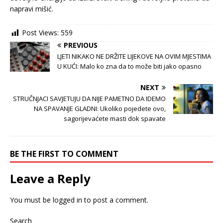
napravi mišić.
Post Views:
559
PREVIOUS
LJETI NIKAKO NE DRŽITE LIJEKOVE NA OVIM MJESTIMA
U KUĆI: Malo ko zna da to može biti jako opasno
NEXT
STRUČNJACI SAVJETUJU DA NIJE PAMETNO DA IDEMO
NA SPAVANJE GLADNI: Ukoliko pojedete ovo,
sagorijevaćete masti dok spavate
BE THE FIRST TO COMMENT
Leave a Reply
You must be
logged in
to post a comment.
Search