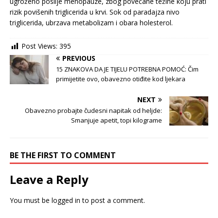
ugroženo poslije menopauze, zbog povećane težine koju prati
rizik povišenih triglicerida u krvi. Sok od paradajza nivo
triglicerida, ubrzava metabolizam i obara holesterol.
Post Views:
395
PREVIOUS
15 ZNAKOVA DA JE TIJELU POTREBNA POMOĆ: Čim
primijetite ovo, obavezno otiđite kod ljekara
NEXT
Obavezno probajte čudesni napitak od heljde:
Smanjuje apetit, topi kilograme
BE THE FIRST TO COMMENT
Leave a Reply
You must be
logged in
to post a comment.