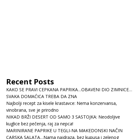
Recent Posts
KAKO SE PRAVI CEPKANA PAPRIKA…OBAVENI DIO ZIMNICE…
SVAKA DOMAĆICA TREBA DA ZNA
Najbolji recept za kisele krastavce: Nema konzervansa,
vinobrana, sve je prirodno
NIKAD BRŽI DESERT OD SAMO 3 SASTOJKA: Neodoljive
kuglice bez pečenja, raj za nepca!
MARINIRANE PAPRIKE U TEGLI-NA MAKEDONSKI NAČIN
CARSKA SALATA…Nama najdraza, bez kupusa i zelenog