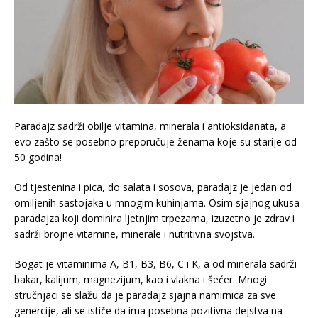
Paradajz sadrži obilje vitamina, minerala i antioksidanata, a
evo zašto se posebno preporučuje ženama koje su starije od
50 godina!
Od tjestenina i pica, do salata i sosova, paradajz je jedan od
omiljenih sastojaka u mnogim kuhinjama. Osim sjajnog ukusa
paradajza koji dominira ljetnjim trpezama, izuzetno je zdrav i
sadrži brojne vitamine, minerale i nutritivna svojstva.
Bogat je vitaminima A, B1, B3, B6, C i K, a od minerala sadrži
bakar, kalijum, magnezijum, kao i vlakna i šećer. Mnogi
stručnjaci se slažu da je paradajz sjajna namirnica za sve
genercije, ali se ističe da ima posebna pozitivna dejstva na