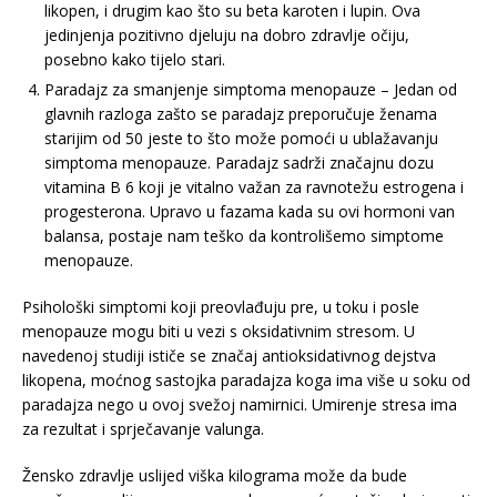
likopen, i drugim kao što su beta karoten i lupin. Ova
jedinjenja pozitivno djeluju na dobro zdravlje očiju,
posebno kako tijelo stari.
Paradajz za smanjenje simptoma menopauze – Jedan od
glavnih razloga zašto se paradajz preporučuje ženama
starijim od 50 jeste to što može pomoći u ublažavanju
simptoma menopauze. Paradajz sadrži značajnu dozu
vitamina B 6 koji je vitalno važan za ravnotežu estrogena i
progesterona. Upravo u fazama kada su ovi hormoni van
balansa, postaje nam teško da kontrolišemo simptome
menopauze.
Psihološki simptomi koji preovlađuju pre, u toku i posle
menopauze mogu biti u vezi s oksidativnim stresom. U
navedenoj studiji ističe se značaj antioksidativnog dejstva
likopena, moćnog sastojka paradajza koga ima više u soku od
paradajza nego u ovoj svežoj namirnici. Umirenje stresa ima
za rezultat i sprječavanje valunga.
Žensko zdravlje uslijed viška kilograma može da bude