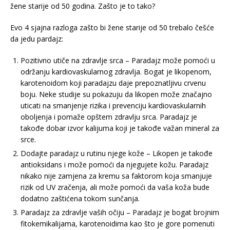
žene starije od 50 godina. Zašto je to tako?
Evo 4 sjajna razloga zašto bi žene starije od 50 trebalo češće
da jedu pardajz:
Pozitivno utiče na zdravlje srca – Paradajz može pomoći u
održanju kardiovaskularnog zdravlja. Bogat je likopenom,
karotenoidom koji paradajzu daje prepoznatljivu crvenu
boju. Neke studije su pokazuju da likopen može značajno
uticati na smanjenje rizika i prevenciju kardiovaskularnih
oboljenja i pomaže opštem zdravlju srca. Paradajz je
takođe dobar izvor kalijuma koji je takođe važan mineral za
srce.
Dodajte paradajz u rutinu njege kože – Likopen je takođe
antioksidans i može pomoći da njegujete kožu. Paradajz
nikako nije zamjena za kremu sa faktorom koja smanjuje
rizik od UV zračenja, ali može pomoći da vaša koža bude
dodatno zaštićena tokom sunčanja.
Paradajz za zdravlje vaših očiju – Paradajz je bogat brojnim
fitokemikalijama, karotenoidima kao što je gore pomenuti