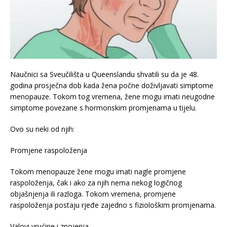
Naučnici sa Sveučilišta u Queenslandu shvatili su da je 48.
godina prosječna dob kada žena počne doživljavati simptome
menopauze. Tokom tog vremena, žene mogu imati neugodne
simptome povezane s hormonskim promjenama u tijelu.
Ovo su neki od njih:
Promjene raspoloženja
Tokom menopauze žene mogu imati nagle promjene
raspoloženja, čak i ako za njih nema nekog logičnog
objašnjenja ili razloga. Tokom vremena, promjene
raspoloženja postaju rjeđe zajedno s fiziološkim promjenama.
Valovi vrućine i znojenja