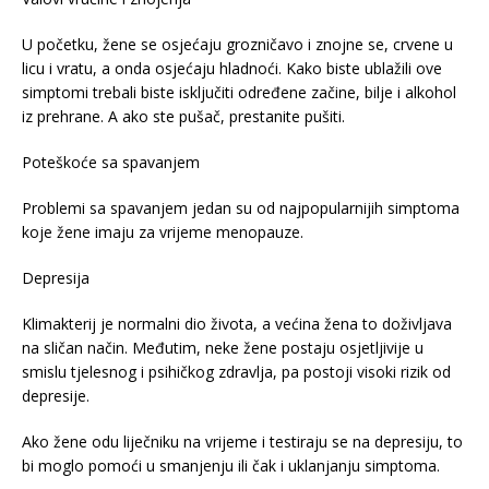
U početku, žene se osjećaju grozničavo i znojne se, crvene u
licu i vratu, a onda osjećaju hladnoći. Kako biste ublažili ove
simptomi trebali biste isključiti određene začine, bilje i alkohol
iz prehrane. A ako ste pušač, prestanite pušiti.
Poteškoće sa spavanjem
Problemi sa spavanjem jedan su od najpopularnijih simptoma
koje žene imaju za vrijeme menopauze.
Depresija
Klimakterij je normalni dio života, a većina žena to doživljava
na sličan način. Međutim, neke žene postaju osjetljivije u
smislu tjelesnog i psihičkog zdravlja, pa postoji visoki rizik od
depresije.
Ako žene odu liječniku na vrijeme i testiraju se na depresiju, to
bi moglo pomoći u smanjenju ili čak i uklanjanju simptoma.