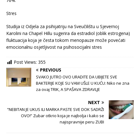
76%.
Stres
Studija iz Odjela za psihijatriju na Sveučilištu u Sjevernoj
Karolini na Chapel Hillu sugerira da estradiol (oblik estrogena)
fluktuacija koja je česta tokom menopauze može povećati
emocionalnu osjetljivost na psihosocijalni stres
Post Views:
355
PREVIOUS
SVAKO JUTRO OVO URADITE DA UBIJETE SVE
BAKTERIJE KOJE SU VAM UŠLE U KUĆU: Niko ne zna
za ovaj TRIK, A SPAŠAVA ZDRAVLJE
NEXT
“NEBITAN JE UKUS ILI MARKA PASTE SVE DOK SADRŽI
OVO!” Zubar otkrio koja je najbolja i kako se
najispravnije peru ZUBI