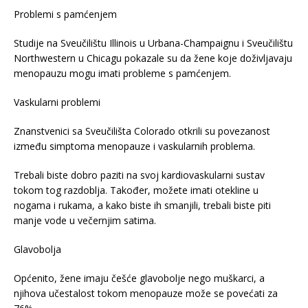
Problemi s pamćenjem
Studije na Sveučilištu Illinois u Urbana-Champaignu i Sveučilištu
Northwestern u Chicagu pokazale su da žene koje doživljavaju
menopauzu mogu imati probleme s pamćenjem.
Vaskularni problemi
Znanstvenici sa Sveučilišta Colorado otkrili su povezanost
između simptoma menopauze i vaskularnih problema.
Trebali biste dobro paziti na svoj kardiovaskularni sustav
tokom tog razdoblja. Također, možete imati otekline u
nogama i rukama, a kako biste ih smanjili, trebali biste piti
manje vode u večernjim satima.
Glavobolja
Općenito, žene imaju češće glavobolje nego muškarci, a
njihova učestalost tokom menopauze može se povećati za