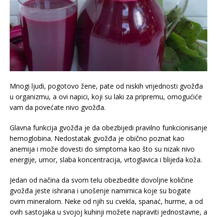
Mnogi ljudi, pogotovo žene, pate od niskih vrijednosti gvožđa
u organizmu, a ovi napici, koji su laki za pripremu, omogućiće
vam da povećate nivo gvožđa.
Glavna funkcija gvožđa je da obezbijedi pravilno funkcionisanje
hemoglobina. Nedostatak gvožđa je obično poznat kao
anemija i može dovesti do simptoma kao što su nizak nivo
energije, umor, slaba koncentracija, vrtoglavica i blijeda koža.
Jedan od načina da svom telu obezbedite dovoljne količine
gvožđa jeste ishrana i unošenje namirnica koje su bogate
ovim mineralom. Neke od njih su cvekla, spanać, hurme, a od
ovih sastojaka u svojoj kuhinji možete napraviti jednostavne, a