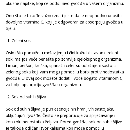
ukusne napitke, koji će podići nivo gvožđa u vašem organizmu.
Ono što je takođe važno znati jeste da je neophodno unositi i
dovoljno vitamina C, koji je odgovoran za apsorpciju gvožđa u
tijelu.
Zeleni sok
Osim što pomaže u mršavljenju i čini kožu blistavom, zeleni
sok ima još veće benefite po zdravlje cjelokupnog organizma.
Limun, peršun, kruška, spanać i celer su uobičajeni sastojci
zelenog soka koji vam mogu pomoći u borbi protiv nedostatka
gvožđa. U ovaj sok možete dodati i voće bogato vitaminom C,
za bolju apsorpciju gvožđa u organizmu.
Sok od suhih šljiva
Sok od suhih šljiva je pun esencijalnih hranljivih sastojaka,
uključujući gvožđe. Često se preporučuje za sprječavanje i
kontrolu nedostatka željeza. Pored gvožđa, sok od suhe šljive
je takođe odličan izvor kalijuma koji može pomoći u