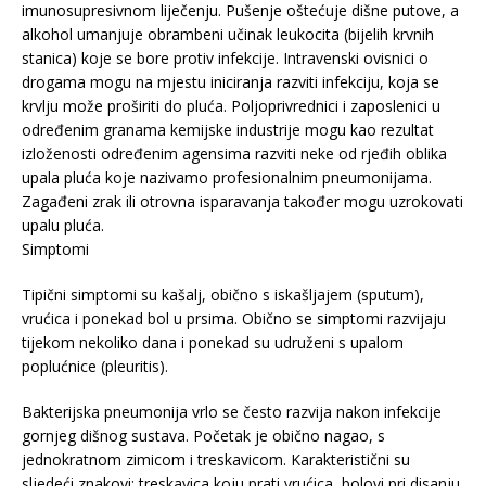
imunosupresivnom liječenju. Pušenje oštećuje dišne putove, a
alkohol umanjuje obrambeni učinak leukocita (bijelih krvnih
stanica) koje se bore protiv infekcije. Intravenski ovisnici o
drogama mogu na mjestu iniciranja razviti infekciju, koja se
krvlju može proširiti do pluća. Poljoprivrednici i zaposlenici u
određenim granama kemijske industrije mogu kao rezultat
izloženosti određenim agensima razviti neke od rjeđih oblika
upala pluća koje nazivamo profesionalnim pneumonijama.
Zagađeni zrak ili otrovna isparavanja također mogu uzrokovati
upalu pluća.
Simptomi
Tipični simptomi su kašalj, obično s iskašljajem (sputum),
vrućica i ponekad bol u prsima. Obično se simptomi razvijaju
tijekom nekoliko dana i ponekad su udruženi s upalom
poplućnice (pleuritis).
Bakterijska pneumonija vrlo se često razvija nakon infekcije
gornjeg dišnog sustava. Početak je obično nagao, s
jednokratnom zimicom i treskavicom. Karakteristični su
sljedeći znakovi: treskavica koju prati vrućica, bolovi pri disanju