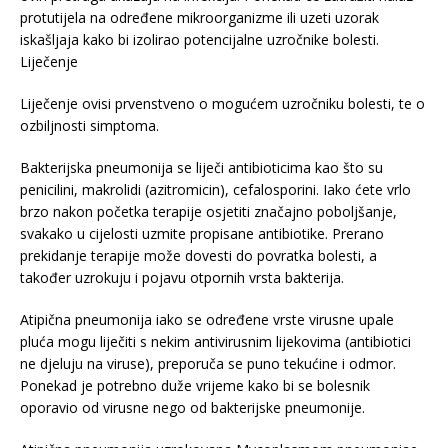
protutijela na određene mikroorganizme ili uzeti uzorak
iskašljaja kako bi izolirao potencijalne uzročnike bolesti.
Liječenje
Liječenje ovisi prvenstveno o mogućem uzročniku bolesti, te o
ozbiljnosti simptoma.
Bakterijska pneumonija se liječi antibioticima kao što su
penicilini, makrolidi (azitromicin), cefalosporini. Iako ćete vrlo
brzo nakon početka terapije osjetiti značajno poboljšanje,
svakako u cijelosti uzmite propisane antibiotike. Prerano
prekidanje terapije može dovesti do povratka bolesti, a
također uzrokuju i pojavu otpornih vrsta bakterija.
Atipična pneumonija iako se određene vrste virusne upale
pluća mogu liječiti s nekim antivirusnim lijekovima (antibiotici
ne djeluju na viruse), preporuča se puno tekućine i odmor.
Ponekad je potrebno duže vrijeme kako bi se bolesnik
oporavio od virusne nego od bakterijske pneumonije.