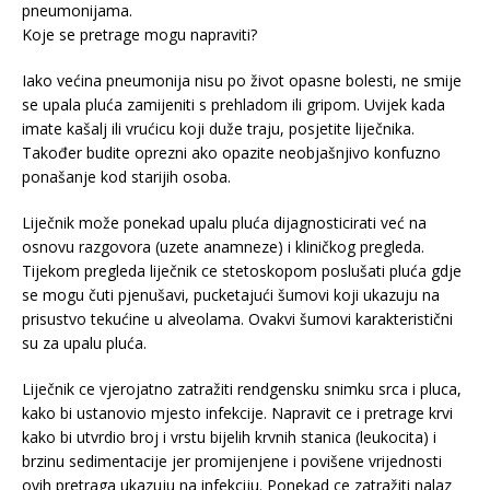
pneumonijama.
Koje se pretrage mogu napraviti?
Iako većina pneumonija nisu po život opasne bolesti, ne smije
se upala pluća zamijeniti s prehladom ili gripom. Uvijek kada
imate kašalj ili vrućicu koji duže traju, posjetite liječnika.
Također budite oprezni ako opazite neobjašnjivo konfuzno
ponašanje kod starijih osoba.
Liječnik može ponekad upalu pluća dijagnosticirati već na
osnovu razgovora (uzete anamneze) i kliničkog pregleda.
Tijekom pregleda liječnik ce stetoskopom poslušati pluća gdje
se mogu čuti pjenušavi, pucketajući šumovi koji ukazuju na
prisustvo tekućine u alveolama. Ovakvi šumovi karakteristični
su za upalu pluća.
Liječnik ce vjerojatno zatražiti rendgensku snimku srca i pluca,
kako bi ustanovio mjesto infekcije. Napravit ce i pretrage krvi
kako bi utvrdio broj i vrstu bijelih krvnih stanica (leukocita) i
brzinu sedimentacije jer promijenjene i povišene vrijednosti
ovih pretraga ukazuju na infekciju. Ponekad ce zatražiti nalaz