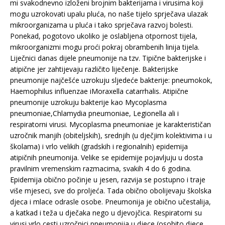
mi svakodnevno izloženi brojnim bakterijama i virusima koji
mogu uzrokovati upalu pluća, no naše tijelo sprječava ulazak
mikroorganizama u pluća i tako sprječava razvoj bolesti.
Ponekad, pogotovo ukoliko je oslabljena otpornost tijela,
mikroorganizmi mogu proći pokraj obrambenih linija tijela.
Liječnici danas dijele pneumonije na tzv. Tipične bakterijske i
atipične jer zahtijevaju različito liječenje. Bakterijske
pneumonije najčešće uzrokuju sljedeće bakterije: pneumokok,
Haemophilus influenzae iMoraxella catarrhalis. Atipične
pneumonije uzrokuju bakterije kao Mycoplasma
pneumoniae,Chlamydia pneumoniae, Legionella ali i
respiratorni virusi. Mycoplasma pneumoniae je karakterističan
uzročnik manjih (obiteljskih), srednjih (u dječjim kolektivima i u
školama) i vrlo velikih (gradskih i regionalnih) epidemija
atipičnih pneumonija. Velike se epidemije pojavljuju u dosta
pravilnim vremenskim razmacima, svakih 4 do 6 godina.
Epidemija obično počinje u jesen, razvija se postupno i traje
više mjeseci, sve do proljeća. Tada obično obolijevaju školska
djeca i mlace odrasle osobe. Pneumonija je obično učestalija,
a katkad i teža u dječaka nego u djevojčica. Respiratorni su
virusi vrlo cesti uzročnici pneumonija u djece (osobito djece