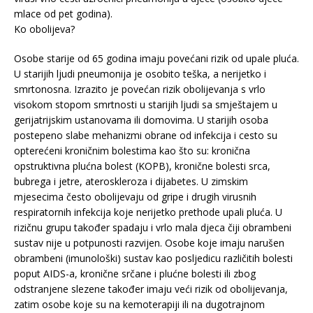
mlace od pet godina).
Ko obolijeva?
Osobe starije od 65 godina imaju povećani rizik od upale pluća.
U starijih ljudi pneumonija je osobito teška, a nerijetko i
smrtonosna. Izrazito je povećan rizik obolijevanja s vrlo
visokom stopom smrtnosti u starijih ljudi sa smještajem u
gerijatrijskim ustanovama ili domovima. U starijih osoba
postepeno slabe mehanizmi obrane od infekcija i cesto su
opterećeni kroničnim bolestima kao što su: kronična
opstruktivna plućna bolest (KOPB), kronične bolesti srca,
bubrega i jetre, ateroskleroza i dijabetes. U zimskim
mjesecima često obolijevaju od gripe i drugih virusnih
respiratornih infekcija koje nerijetko prethode upali pluća. U
rizičnu grupu također spadaju i vrlo mala djeca čiji obrambeni
sustav nije u potpunosti razvijen. Osobe koje imaju narušen
obrambeni (imunološki) sustav kao posljedicu različitih bolesti
poput AIDS-a, kronične srčane i plućne bolesti ili zbog
odstranjene slezene također imaju veći rizik od obolijevanja,
zatim osobe koje su na kemoterapiji ili na dugotrajnom