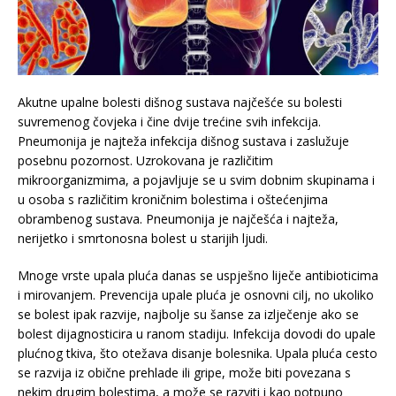
Akutne upalne bolesti dišnog sustava najčešće su bolesti
suvremenog čovjeka i čine dvije trećine svih infekcija.
Pneumonija je najteža infekcija dišnog sustava i zaslužuje
posebnu pozornost. Uzrokovana je različitim
mikroorganizmima, a pojavljuje se u svim dobnim skupinama i
u osoba s različitim kroničnim bolestima i oštećenjima
obrambenog sustava. Pneumonija je najčešća i najteža,
nerijetko i smrtonosna bolest u starijih ljudi.
Mnoge vrste upala pluća danas se uspješno liječe antibioticima
i mirovanjem. Prevencija upale pluća je osnovni cilj, no ukoliko
se bolest ipak razvije, najbolje su šanse za izlječenje ako se
bolest dijagnosticira u ranom stadiju. Infekcija dovodi do upale
plućnog tkiva, što otežava disanje bolesnika. Upala pluća cesto
se razvija iz obične prehlade ili gripe, može biti povezana s
nekim drugim bolestima, a može se razviti i kao potpuno