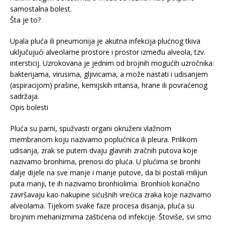
samostalna bolest.
Šta je to?
Upala pluća ili pneumonija je akutna infekcija plućnog tkiva
uključujući alveolarne prostore i prostor između alveola, tzv.
intersticij. Uzrokovana je jednim od brojnih mogućih uzročnika:
bakterijama, virusima, gljivicama, a može nastati i udisanjem
(aspiracijom) prašine, kemijskih iritansa, hrane ili povraćenog
sadržaja.
Opis bolesti
Pluća su parni, spužvasti organi okruženi vlažnom
membranom koju nazivamo poplućnica ili pleura. Prilikom
udisanja, zrak se putem dvaju glavnih zračnih putova koje
nazivamo bronhima, prenosi do pluća. U plućima se bronhi
dalje dijele na sve manje i manje putove, da bi postali milijun
puta manji, te ih nazivamo bronhiolima. Bronhioli konačno
završavaju kao nakupine sićušnih vrećica zraka koje nazivamo
alveolama. Tijekom svake faze procesa disanja, pluća su
brojnim mehanizmima zaštićena od infekcije. Štoviše, svi smo