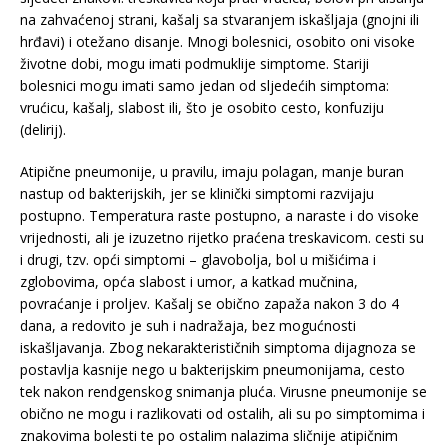
na zahvaćenoj strani, kašalj sa stvaranjem iskašljaja (gnojni ili
hrđavi) i otežano disanje. Mnogi bolesnici, osobito oni visoke
životne dobi, mogu imati podmuklije simptome. Stariji
bolesnici mogu imati samo jedan od sljedećih simptoma:
vrućicu, kašalj, slabost ili, što je osobito cesto, konfuziju
(delirij).
Atipične pneumonije, u pravilu, imaju polagan, manje buran
nastup od bakterijskih, jer se klinički simptomi razvijaju
postupno. Temperatura raste postupno, a naraste i do visoke
vrijednosti, ali je izuzetno rijetko praćena treskavicom. cesti su
i drugi, tzv. opći simptomi – glavobolja, bol u mišićima i
zglobovima, opća slabost i umor, a katkad mučnina,
povraćanje i proljev. Kašalj se obično zapaža nakon 3 do 4
dana, a redovito je suh i nadražaja, bez mogućnosti
iskašljavanja. Zbog nekarakterističnih simptoma dijagnoza se
postavlja kasnije nego u bakterijskim pneumonijama, cesto
tek nakon rendgenskog snimanja pluća. Virusne pneumonije se
obično ne mogu i razlikovati od ostalih, ali su po simptomima i
znakovima bolesti te po ostalim nalazima sličnije atipičnim