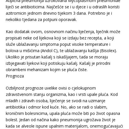
Atipična pneumonija uzrokovana Mycoplasmom pneumoniae
liječi se antibioticima. Najčešće se i u djece i u odraslih koristi
azitromicin jednom dnevno tijekom 3 dana. Potrebno je i
nekoliko tjedana za potpuni oporavak.
Kao dodatak ovom, osnovnom načinu liječenja, liječnik može
propisati neke od lijekova koji se izdaju bez recepta, a koji
služe ublažavanju simptoma poput visoke temperature i
bolova u mišićima (Andol C), te ublažavanju kašlja (Bisolex).
Ukoliko je prisutan kašalj s iskašljajem, tada se moraju
izbjegavati lijekovi koji potiskuju kašalj. Kašalj je prirodni
obrambeni mehanizam kojim se pluća čiste.
Prognoza
Ozbiljnost prognoze uvelike ovisi o cjelokupnom
zdravstvenom stanju organizma, kao i vrsti upale pluća. Kod
mladih i zdravih osoba, liječenje se svodi na uzimanje
antibiotika i odmor kod kuće. No, ako se radi o slabim,
kroničnim bolesnicima, upala pluća može biti po život opasna
bolest. Jedan od načina kako pneumonija ugrožava život je
kada se alveole ispune upalnim materijalom, onemogućavajući