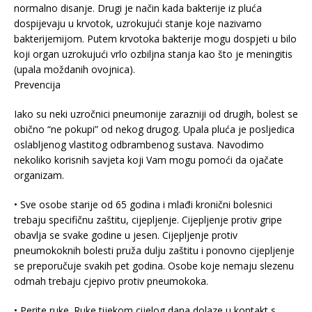
normalno disanje. Drugi je način kada bakterije iz pluća
dospijevaju u krvotok, uzrokujući stanje koje nazivamo
bakterijemijom. Putem krvotoka bakterije mogu dospjeti u bilo
koji organ uzrokujući vrlo ozbiljna stanja kao što je meningitis
(upala moždanih ovojnica).
Prevencija
Iako su neki uzročnici pneumonije zarazniji od drugih, bolest se
obično “ne pokupi” od nekog drugog. Upala pluća je posljedica
oslabljenog vlastitog odbrambenog sustava. Navodimo
nekoliko korisnih savjeta koji Vam mogu pomoći da ojačate
organizam.
• Sve osobe starije od 65 godina i mlađi kronični bolesnici
trebaju specifičnu zaštitu, cijepljenje. Cijepljenje protiv gripe
obavlja se svake godine u jesen. Cijepljenje protiv
pneumokoknih bolesti pruža dulju zaštitu i ponovno cijepljenje
se preporučuje svakih pet godina. Osobe koje nemaju slezenu
odmah trebaju cjepivo protiv pneumokoka.
• Perite ruke. Ruke tijekom cijelog dana dolaze u kontakt s