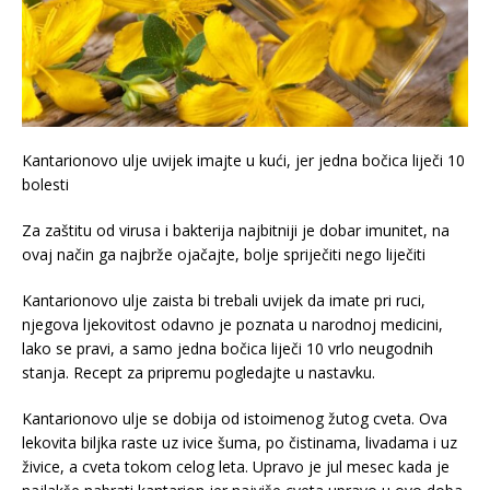
Kantarionovo ulje uvijek imajte u kući, jer jedna bočica liječi 10
bolesti
Za zaštitu od virusa i bakterija najbitniji je dobar imunitet, na
ovaj način ga najbrže ojačajte, bolje spriječiti nego liječiti
Kantarionovo ulje zaista bi trebali uvijek da imate pri ruci,
njegova ljekovitost odavno je poznata u narodnoj medicini,
lako se pravi, a samo jedna bočica liječi 10 vrlo neugodnih
stanja. Recept za pripremu pogledajte u nastavku.
Kantarionovo ulje se dobija od istoimenog žutog cveta. Ova
lekovita biljka raste uz ivice šuma, po čistinama, livadama i uz
živice, a cveta tokom celog leta. Upravo je jul mesec kada je