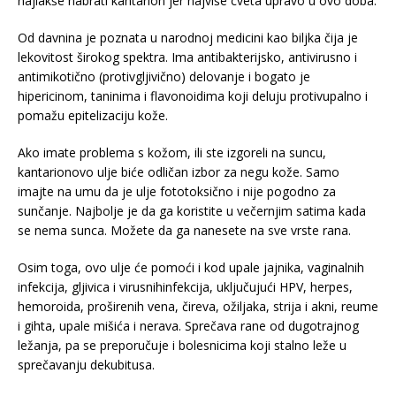
najlakše nabrati kantarion jer najviše cveta upravo u ovo doba.
Od davnina je poznata u narodnoj medicini kao biljka čija je
lekovitost širokog spektra. Ima antibakterijsko, antivirusno i
antimikotično (protivgljivično) delovanje i bogato je
hipericinom, taninima i flavonoidima koji deluju protivupalno i
pomažu epitelizaciju kože.
Ako imate problema s kožom, ili ste izgoreli na suncu,
kantarionovo ulje biće odličan izbor za negu kože. Samo
imajte na umu da je ulje fototoksično i nije pogodno za
sunčanje. Najbolje je da ga koristite u večernjim satima kada
se nema sunca. Možete da ga nanesete na sve vrste rana.
Osim toga, ovo ulje će pomoći i kod upale jajnika, vaginalnih
infekcija, gljivica i virusnihinfekcija, uključujući HPV, herpes,
hemoroida, proširenih vena, čireva, ožiljaka, strija i akni, reume
i gihta, upale mišića i nerava. Sprečava rane od dugotrajnog
ležanja, pa se preporučuje i bolesnicima koji stalno leže u
sprečavanju dekubitusa.