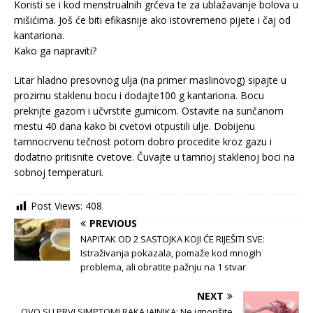
Koristi se i kod menstrualnih grčeva te za ublažavanje bolova u
mišićima. Još će biti efikasnije ako istovremeno pijete i čaj od
kantariona.
Kako ga napraviti?
Litar hladno presovnog ulja (na primer maslinovog) sipajte u
prozirnu staklenu bocu i dodajte100 g kantariona. Bocu
prekrijte gazom i učvrstite gumicom. Ostavite na sunčanom
mestu 40 dana kako bi cvetovi otpustili ulje. Dobijenu
tamnocrvenu tečnost potom dobro procedite kroz gazu i
dodatno pritisnite cvetove. Čuvajte u tamnoj staklenoj boci na
sobnoj temperaturi.
Post Views:
408
PREVIOUS
NAPITAK OD 2 SASTOJKA KOJI ĆE RIJEŠITI SVE:
Istraživanja pokazala, pomaže kod mnogih
problema, ali obratite pažnju na 1 stvar
NEXT
OVO SU PRVI SIMPTOMI RAKA JAJNIKA: Ne ignorišite