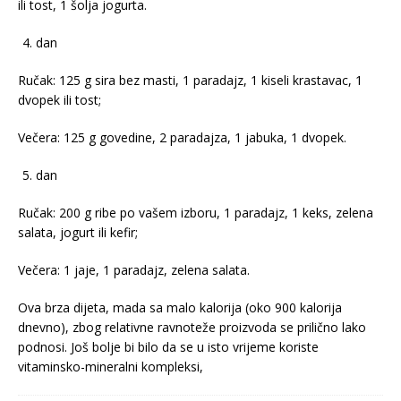
ili tost, 1 šolja jogurta.
dan
Ručak: 125 g sira bez masti, 1 paradajz, 1 kiseli krastavac, 1
dvopek ili tost;
Večera: 125 g govedine, 2 paradajza, 1 jabuka, 1 dvopek.
dan
Ručak: 200 g ribe po vašem izboru, 1 paradajz, 1 keks, zelena
salata, jogurt ili kefir;
Večera: 1 jaje, 1 paradajz, zelena salata.
Ova brza dijeta, mada sa malo kalorija (oko 900 kalorija
dnevno), zbog relativne ravnoteže proizvoda se prilično lako
podnosi. Još bolje bi bilo da se u isto vrijeme koriste
vitaminsko-mineralni kompleksi,