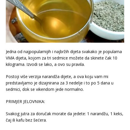
Jedna od najpopularnijih i najbržih dijeta svakako je popularna
VMA dijeta, kojom za tri sedmice možete da skinete čak 10
kilograma. Izvodi se lako, a ovo su pravila.
Postoji više verzija narandža dijete, a ova koju vam mi
predstavljamo je dizajnirana za 3 nedelje i to po 5 dana u
sedmici, dok se vikendom jede normalno.
PRIMJER JELOVNIKA:
Svakog jutra za doručak morate da jedete: 1 narandžu, 1 keks,
čaj ili kafu bez šećera.