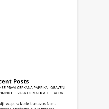
cent Posts
 SE PRAVI CEPKANA PAPRIKA…OBAVENI
ZIMNICE…SVAKA DOMAĆICA TREBA DA
lji recept za kisele krastavce: Nema
rvansa, vinobrana, sve je prirodno