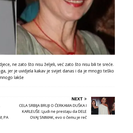
jece, ne zato što nisu željeli, već zato što nisu bili te sreće.
oga, jer je uvidjela kakav je svijet danas i da je mnogo teško
o mnogo lakše
NEXT
,
CELA SRBIJA BRUJI O ĆERKAMA DUŠKA I
KARLEUŠE: Ljudi ne prestaju da DELE
M, PA
OVAJ SNIMAK, evo o čemu je reč