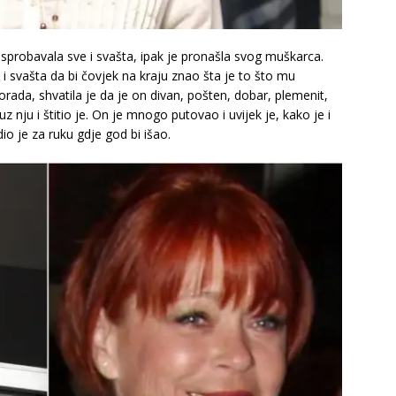
 isprobavala sve i svašta, ipak je pronašla svog muškarca.
 i svašta da bi čovjek na kraju znao šta je to što mu
lorada, shvatila je da je on divan, pošten, dobar, plemenit,
uz nju i štitio je. On je mnogo putovao i uvijek je, kako je i
io je za ruku gdje god bi išao.