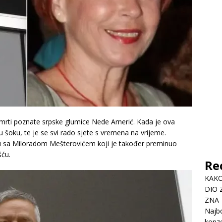
 smrti poznate srpske glumice Nede Arnerić. Kada je ova
 i u šoku, te je se svi rado sjete s vremena na vrijeme.
ku sa Miloradom Mešterovićem koji je također preminuo
ću.
Re
KAKO
DIO 
ZNA
Najbo
konze