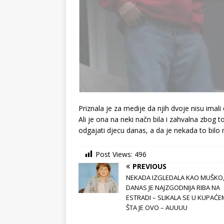
Priznala je za medije da njih dvoje nisu imali d
Ali je ona na neki načn bila i zahvalna zbog t
odgajati djecu danas, a da je nekada to bil
Post Views:
496
PREVIOUS
NEKADA IZGLEDALA KAO MUŠKO
DANAS JE NAJZGODNIJA RIBA NA
ESTRADI – SLIKALA SE U KUPAĆE
ŠTA JE OVO – AUUUU