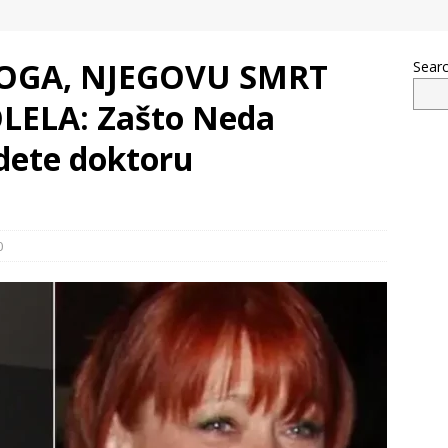
OGA, NJEGOVU SMRT
Sear
LELA: Zašto Neda
 dete doktoru
0