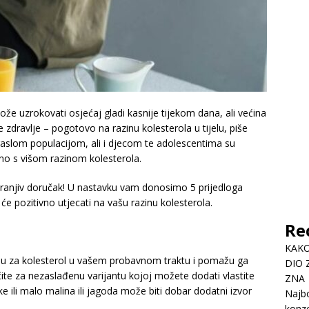
e uzrokovati osjećaj gladi kasnije tijekom dana, ali većina
zdravlje – pogotovo na razinu kolesterola u tijelu, piše
raslom populacijom, ali i djecom te adolescentima su
no s višom razinom kolesterola.
 hranjiv doručak! U nastavku vam donosimo 5 prijedloga
će pozitivno utjecati na vašu razinu kolesterola.
Re
KAKO
ežu za kolesterol u vašem probavnom traktu i pomažu ga
DIO 
lučite za nezaslađenu varijantu kojoj možete dodati vlastite
ZNA
ili malo malina ili jagoda može biti dobar dodatni izvor
Najbo
konze