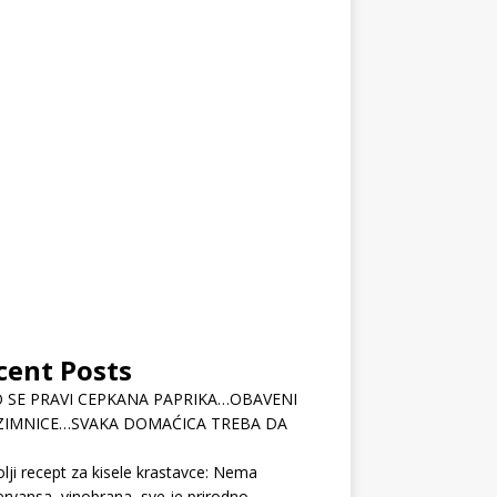
cent Posts
 SE PRAVI CEPKANA PAPRIKA…OBAVENI
ZIMNICE…SVAKA DOMAĆICA TREBA DA
lji recept za kisele krastavce: Nema
rvansa, vinobrana, sve je prirodno