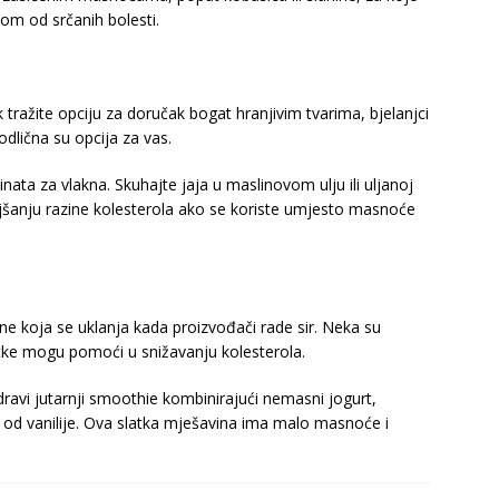
om od srčanih bolesti.
ek tražite opciju za doručak bogat hranjivim tvarima, bjelanjci
odlična su opcija za vas.
nata za vlakna. Skuhajte jaja u maslinovom ulju ili uljanoj
jšanju razine kolesterola ako se koriste umjesto masnoće
ćine koja se uklanja kada proizvođači rade sir. Neka su
utke mogu pomoći u snižavanju kolesterola.
dravi jutarnji smoothie kombinirajući nemasni jogurt,
e od vanilije. Ova slatka mješavina ima malo masnoće i