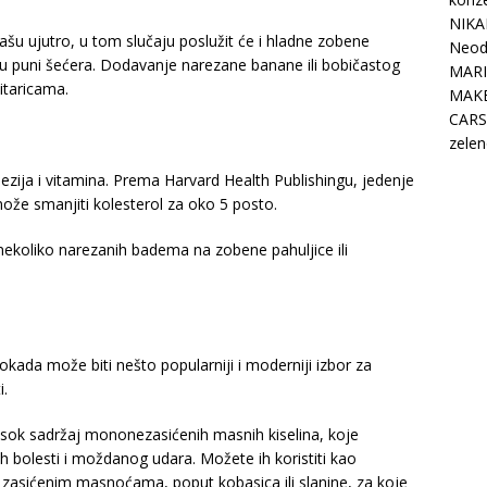
NIKA
u ujutro, u tom slučaju poslužit će i hladne zobene
Neodo
su puni šećera. Dodavanje narezane banane ili bobičastog
MARI
itaricama.
MAK
CARS
zelen
zija i vitamina. Prema Harvard Health Publishingu, jedenje
ože smanjiti kolesterol za oko 5 posto.
nekoliko narezanih badema na zobene pahuljice ili
kada može biti nešto popularniji i moderniji izbor za
i.
isok sadržaj mononezasićenih masnih kiselina, koje
ih bolesti i moždanog udara. Možete ih koristiti kao
zasićenim masnoćama, poput kobasica ili slanine, za koje