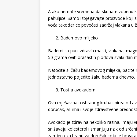
A ako nemate vremena da skuhate zobenu kaš
pahuljice. Samo izbjegavajte proizvode koji 
voća također će povećati sadržaj vlakana u ž
Bademovo mlijeko
Bademi su puni zdravih masti, vlakana, magne
50 grama ovih orašastih plodova svaki dan m
Natočite si čašu bademovog mlijeka, bacite 
jednostavno pojedite šaku badema dnevno.
Tost a avokadom
Ova mješavina tostiranog kruha i pirea od avo
doručak, ali ima i svoje zdravstvene prednost
Avokado je zdrav na nekoliko razina. Imaju v
snižavaju kolesterol i smanjuju rizik od srčan
zamjenu za hranu za doručak koja je bogata 