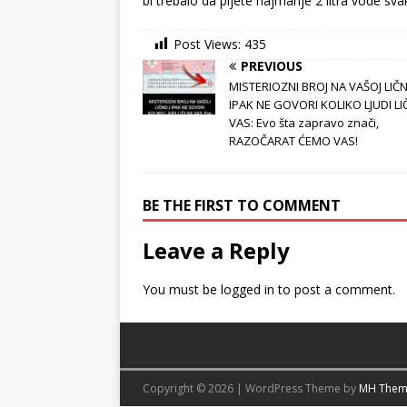
bi trebalo da pijete najmanje 2 litra vode sva
Post Views:
435
PREVIOUS
MISTERIOZNI BROJ NA VAŠOJ LIČ
IPAK NE GOVORI KOLIKO LJUDI LI
VAS: Evo šta zapravo znači,
RAZOČARAT ĆEMO VAS!
BE THE FIRST TO COMMENT
Leave a Reply
You must be
logged in
to post a comment.
Copyright © 2026 | WordPress Theme by
MH Them