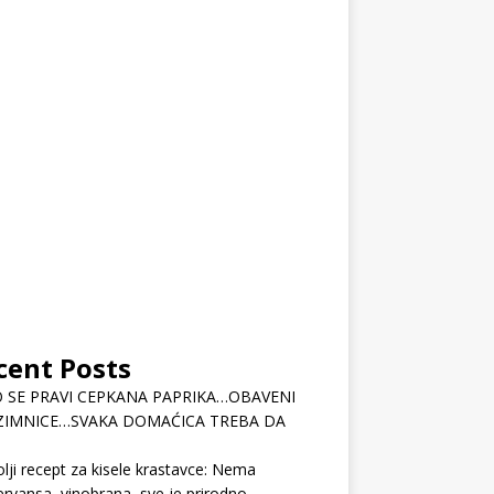
cent Posts
 SE PRAVI CEPKANA PAPRIKA…OBAVENI
ZIMNICE…SVAKA DOMAĆICA TREBA DA
lji recept za kisele krastavce: Nema
rvansa, vinobrana, sve je prirodno