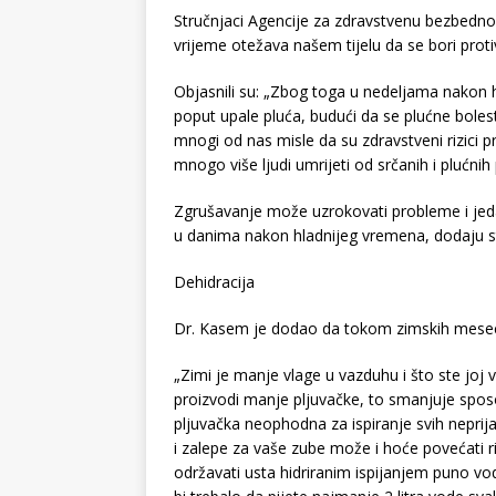
Stručnjaci Agencije za zdravstvenu bezbedno
vrijeme otežava našem tijelu da se bori protiv
Objasnili su: „Zbog toga u nedeljama nakon 
poput upale pluća, budući da se plućne bolesti
mnogi od nas misle da su zdravstveni rizici p
mnogo više ljudi umrijeti od srčanih i plućn
Zgrušavanje može uzrokovati probleme i jeda
u danima nakon hladnijeg vremena, dodaju st
Dehidracija
Dr. Kasem je dodao da tokom zimskih meseci
„Zimi je manje vlage u vazduhu i što ste joj v
proizvodi manje pljuvačke, to smanjuje sposob
pljuvačka neophodna za ispiranje svih neprija
i zalepe za vaše zube može i hoće povećati riz
održavati usta hidriranim ispijanjem puno vod