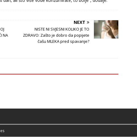
ki dan, ali što više vode konzumirate, to bolje“, dodaje.
NEXT
NOJ
NISTE NI SVJESNI KOLIKO JE TO
ČI NA
ZDRAVO: Zašto je dobro da popijete
čašu MLEKA pred spavanje?
es