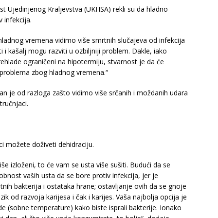
st Ujedinjenog Kraljevstva (UKHSA) rekli su da hladno
 infekcija.
hladnog vremena vidimo više smrtnih slučajeva od infekcija
 i kašalj mogu razviti u ozbiljniji problem. Dakle, iako
rehlade ograničeni na hipotermiju, stvarnost je da će
ih problema zbog hladnog vremena.“
n je od razloga zašto vidimo više srčanih i moždanih udara
ručnjaci.
 možete doživeti dehidraciju.
iše izloženi, to će vam se usta više sušiti. Budući da se
nost vaših usta da se bore protiv infekcija, jer je
tnih bakterija i ostataka hrane; ostavljanje ovih da se gnoje
ik od razvoja karijesa i čak i karijes. Vaša najbolja opcija je
e (sobne temperature) kako biste isprali bakterije. Ionako