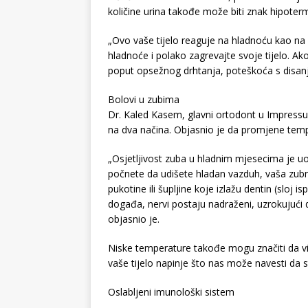
količine urina takođe može biti znak hipoterm
„Ovo vaše tijelo reaguje na hladnoću kao na 
hladnoće i polako zagrevajte svoje tijelo. A
poput opsežnog drhtanja, poteškoća s disanj
Bolovi u zubima
Dr. Kaled Kasem, glavni ortodont u Impressu
na dva načina. Objasnio je da promjene tem
„Osjetljivost zuba u hladnim mjesecima je u
počnete da udišete hladan vazduh, vaša zubna g
pukotine ili šupljine koje izlažu dentin (sloj 
događa, nervi postaju nadraženi, uzrokujući da
objasnio je.
Niske temperature takođe mogu značiti da viš
vaše tijelo napinje što nas može navesti da
Oslabljeni imunološki sistem