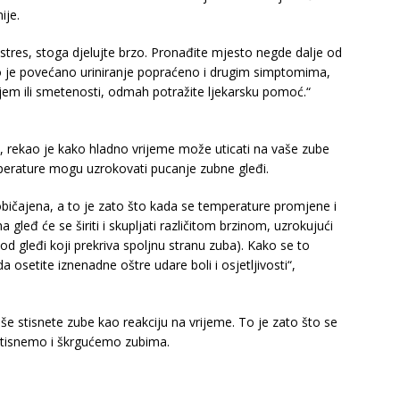
ije.
stres, stoga djelujte brzo. Pronađite mjesto negde dalje od
ko je povećano uriniranje popraćeno i drugim simptomima,
em ili smetenosti, odmah potražite ljekarsku pomoć.“
, rekao je kako hladno vrijeme može uticati na vaše zube
perature mogu uzrokovati pucanje zubne gleđi.
običajena, a to je zato što kada se temperature promjene i
leđ će se širiti i skupljati različitom brzinom, uzrokujući
ispod gleđi koji prekriva spoljnu stranu zuba). Kako se to
 osetite iznenadne oštre udare boli i osjetljivosti“,
e stisnete zube kao reakciju na vrijeme. To je zato što se
 stisnemo i škrgućemo zubima.