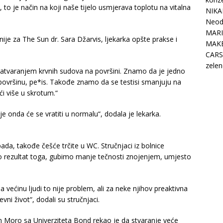
to je način na koji naše tijelo usmjerava toplotu na vitalna
NIKA
Neodo
MARI
anije za The Sun dr. Sara Džarvis, ljekarka opšte prakse i
MAK
CARS
zelen
 zatvaranjem krvnih sudova na površini. Znamo da je jedno
u površinu, pe*is. Takođe znamo da se testisi smanjuju na
i više u skrotum.“
je onda će se vratiti u normalu“, dodala je lekarka.
ada, takođe češće trčite u WC. Stručnjaci iz bolnice
o rezultat toga, gubimo manje tečnosti znojenjem, umjesto
 većinu ljudi to nije problem, ali za neke njihov preaktivna
ni život“, dodali su stručnjaci.
an Moro sa Univerziteta Bond rekao je da stvaranje veće