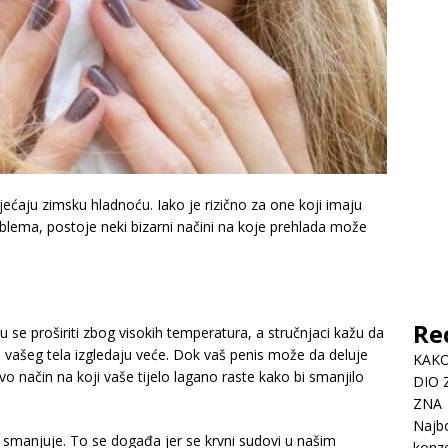
ćaju zimsku hladnoću. Iako je rizično za one koji imaju
oblema, postoje neki bizarni načini na koje prehlada može
Re
 se proširiti zbog visokih temperatura, a stručnjaci kažu da
 vašeg tela izgledaju veće. Dok vaš penis može da deluje
KAKO
vo način na koji vaše tijelo lagano raste kako bi smanjilo
DIO 
ZNA
Najbo
smanjuje. To se događa jer se krvni sudovi u našim
konze