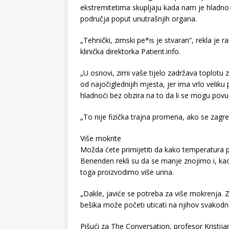
ekstremitetima skupljaju kada nam je hladno, 
područja poput unutrašnjih organa.
„Tehnički, zimski pe*is je stvaran“, rekla je r
klinička direktorka Patient.info.
„U osnovi, zimi vaše tijelo zadržava toplotu
od najočiglednijih mjesta, jer ima vrlo velik
hladnoći bez obzira na to da li se mogu povuć
„To nije fizička trajna promena, ako se zagre
Više mokrite
Možda ćete primijetiti da kako temperatura p
Benenden rekli su da se manje znojimo i, ka
toga proizvodimo više urina.
„Dakle, javiće se potreba za više mokrenja. Za
bešika može početi uticati na njihov svakodnev
Pišući za The Conversation, profesor Kristij