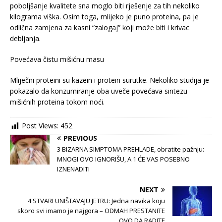
poboljšanje kvalitete sna moglo biti rješenje za tih nekoliko
kilograma viška. Osim toga, mlijeko je puno proteina, pa je
odlična zamjena za kasni “zalogaj” koji može biti i krivac
debljanja.
Povećava čistu mišićnu masu
Mliječni proteini su kazein i protein surutke. Nekoliko studija je
pokazalo da konzumiranje oba uveče povećava sintezu
mišićnih proteina tokom noći.
Post Views:
452
PREVIOUS
3 BIZARNA SIMPTOMA PREHLADE, obratite pažnju:
MNOGI OVO IGNORIŠU, A 1 ĆE VAS POSEBNO
IZNENADITI
NEXT
4 STVARI UNIŠTAVAJU JETRU: Jedna navika koju
skoro svi imamo je najgora – ODMAH PRESTANITE
OVO DA RADITE