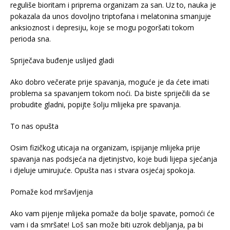
reguliše bioritam i priprema organizam za san. Uz to, nauka je
pokazala da unos dovoljno triptofana i melatonina smanjuje
anksioznost i depresiju, koje se mogu pogoršati tokom
perioda sna.
Spriječava buđenje uslijed gladi
Ako dobro večerate prije spavanja, moguće je da ćete imati
problema sa spavanjem tokom noći. Da biste spriječili da se
probudite gladni, popijte šolju mlijeka pre spavanja.
To nas opušta
Osim fizičkog uticaja na organizam, ispijanje mlijeka prije
spavanja nas podsjeća na djetinjstvo, koje budi lijepa sjećanja
i djeluje umirujuće. Opušta nas i stvara osjećaj spokoja.
Pomaže kod mršavljenja
Ako vam pijenje mlijeka pomaže da bolje spavate, pomoći će
vam i da smršate! Loš san može biti uzrok debljanja, pa bi