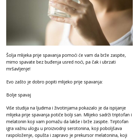
Šolja mlijeka prije spavanja pomoći će vam da brže zaspite,
mirno spavate bez buđenja usred noći, pa čak i ubrzati
mršavljenje!
Evo zašto je dobro popiti mlijeko prije spavanja:
Bolje spavaj
Više studija na ljudima i životinjama pokazalo je da ispijanje
mlijeka prije spavanja potiče bolji san. Mlijeko sadrži triptofan i
melatonin koji vam pomažu da lakše i brže zaspite. Tirptofan
igra važnu ulogu u proizvodnji serotonina, koji poboljšava
raspoloženje, opušta i zapravo je prekursor melatonina, koji