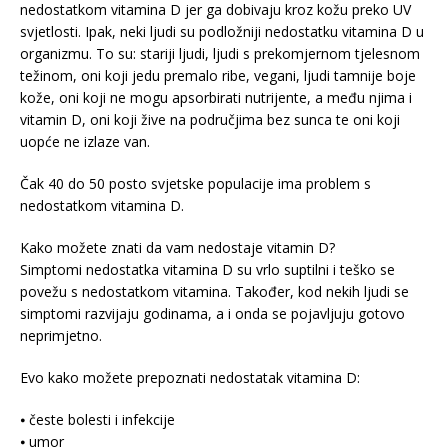
nedostatkom vitamina D jer ga dobivaju kroz kožu preko UV
svjetlosti. Ipak, neki ljudi su podložniji nedostatku vitamina D u
organizmu. To su: stariji ljudi, ljudi s prekomjernom tjelesnom
težinom, oni koji jedu premalo ribe, vegani, ljudi tamnije boje
kože, oni koji ne mogu apsorbirati nutrijente, a među njima i
vitamin D, oni koji žive na područjima bez sunca te oni koji
uopće ne izlaze van.
Čak 40 do 50 posto svjetske populacije ima problem s
nedostatkom vitamina D.
Kako možete znati da vam nedostaje vitamin D?
Simptomi nedostatka vitamina D su vrlo suptilni i teško se
povežu s nedostatkom vitamina. Također, kod nekih ljudi se
simptomi razvijaju godinama, a i onda se pojavljuju gotovo
neprimjetno.
Evo kako možete prepoznati nedostatak vitamina D:
⦁ česte bolesti i infekcije
⦁ umor