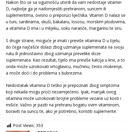
Nakon što se sa sigurnošću utvrdi da vam nedostaje vitamin
D, najbolje ga je nadomjestiti prehranom, suncem ili
suplementima, ovisno o preporuci liječnika. Vitamin D nalazi se
u tuni, sardinama, skuši, bakalaru, lososu, morskim plodovima,
a vitamina D ima i u mlijeku, soku naranče, margarinu te siru.
S druge strane, moguće je imati i previše vitamina D u tijelu,
do čega najčešće dolazi zbog uzimanja suplemenata na svoju
ruku ili jednostavno zbog uzimanja prevelike doze
suplemenata. Kao rezultat, tijelo ima previše kalcija u krvi, a to
onda može uzrokovati vrtoglavicu, mučninu, često mokrenje,
a može doći i do problema s bubrezima.
Nedostatak vitamina D teško je prepoznati zbog simptoma
koji nekada mogu proći nezamijećeno. Ipak, manjak ovog
vitamina može uzrokovati brojne probleme vezane uz kosti i
mišiće. Važno je paziti na prehranu bogatu ovim vitaminom,
boraviti na suncu te, ako je potrebno, koristiti suplemente.
Post Views:
353