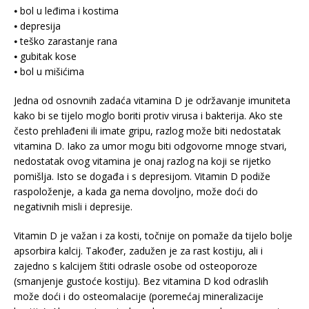
⦁ bol u leđima i kostima
⦁ depresija
⦁ teško zarastanje rana
⦁ gubitak kose
⦁ bol u mišićima
Jedna od osnovnih zadaća vitamina D je održavanje imuniteta
kako bi se tijelo moglo boriti protiv virusa i bakterija. Ako ste
često prehlađeni ili imate gripu, razlog može biti nedostatak
vitamina D. Iako za umor mogu biti odgovorne mnoge stvari,
nedostatak ovog vitamina je onaj razlog na koji se rijetko
pomišlja. Isto se događa i s depresijom. Vitamin D podiže
raspoloženje, a kada ga nema dovoljno, može doći do
negativnih misli i depresije.
Vitamin D je važan i za kosti, točnije on pomaže da tijelo bolje
apsorbira kalcij. Također, zadužen je za rast kostiju, ali i
zajedno s kalcijem štiti odrasle osobe od osteoporoze
(smanjenje gustoće kostiju). Bez vitamina D kod odraslih
može doći i do osteomalacije (poremećaj mineralizacije